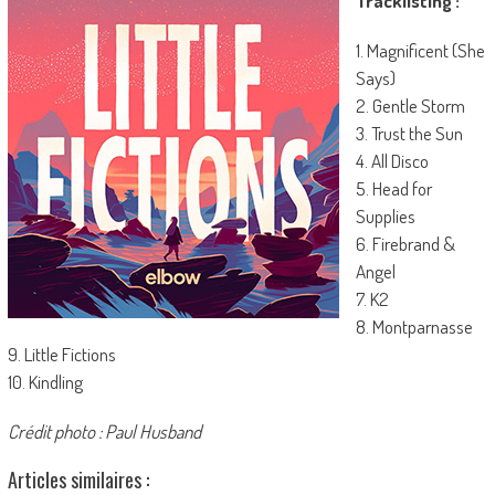
Tracklisting :
1. Magnificent (She
Says)
2. Gentle Storm
3. Trust the Sun
4. All Disco
5. Head for
Supplies
6. Firebrand &
Angel
7. K2
8. Montparnasse
9. Little Fictions
10. Kindling
Crédit photo : Paul Husband
Articles similaires :