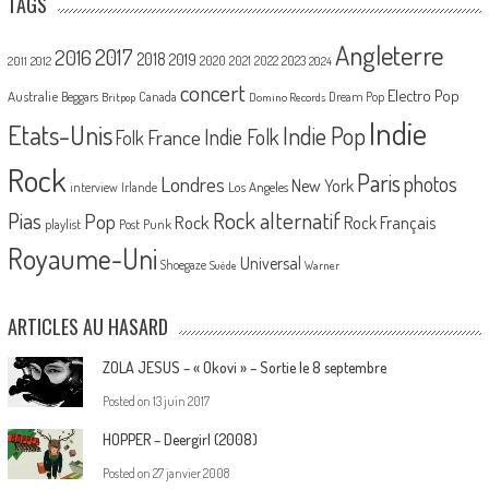
TAGS
Angleterre
2017
2016
2018
2019
2020
2021
2022
2023
2011
2012
2024
concert
Electro Pop
Australie
Canada
Beggars
Dream Pop
Britpop
Domino Records
Indie
Etats-Unis
Indie Pop
France
Indie Folk
Folk
Rock
Paris
Londres
photos
New York
Los Angeles
interview
Irlande
Pias
Rock alternatif
Pop
Rock
Rock Français
playlist
Post Punk
Royaume-Uni
Universal
Shoegaze
Suède
Warner
ARTICLES AU HASARD
ZOLA JESUS – « Okovi » – Sortie le 8 septembre
Posted on
13 juin 2017
HOPPER – Deergirl (2008)
Posted on
27 janvier 2008