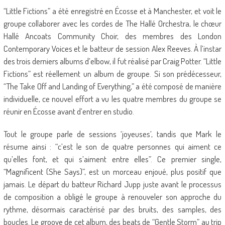
“Little Fictions” a été enregistré en Écosse et à Manchester, et voit le
groupe collaborer avec les cordes de The Hallé Orchestra, le chœur
Hallé Ancoats Community Choir, des membres des London
Contemporary Voices et le batteur de session Alex Reeves. À l’instar
des trois derniers albums d’elbow, il fut réalisé par Craig Potter. “Little
Fictions” est réellement un album de groupe. Si son prédécesseur,
“The Take Off and Landing of Everything,” a été composé de manière
individuelle, ce nouvel effort a vu les quatre membres du groupe se
réunir en Écosse avant d’entrer en studio.
Tout le groupe parle de sessions ‘joyeuses’, tandis que Mark le
résume ainsi : “c’est le son de quatre personnes qui aiment ce
qu’elles font, et qui s’aiment entre elles”. Ce premier single,
“Magnificent (She Says)”, est un morceau enjoué, plus positif que
jamais. Le départ du batteur Richard Jupp juste avant le processus
de composition a obligé le groupe à renouveler son approche du
rythme, désormais caractérisé par des bruits, des samples, des
boucles. Le groove de cet album, des beats de “Gentle Storm” au trip