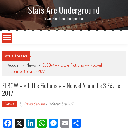
Stars Are Underground
Le webzine Rock Indépendant
Vous êtes ici
Accueil
>
News
>
ELBOW – « Little Fictions » – Nouvel
album le 3 février 2017
ELBOW – « Little Fictions » – Nouvel Album Le 3 Février
2017
News
by
David Servant
-
8 décembre 2016
Facebook
X
LinkedIn
WhatsApp
Messenger
Email
Partager