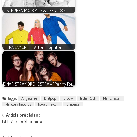
STEPHEN MALKMUS & THE JICKS -…
PARAMORE - "After Laughter" -…
EINAR STRAY ORCHESTRA - "Penny For…
Tagged
Angleterre
Britpop
Elbow
Indie Rock
Manchester
Mercury Records
Royaume-Uni
Universal
Post
Article précédent
BEL-AIR – « Shannie »
navigation