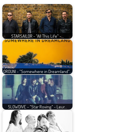
STARSAILOR - "All This Life" -…
OROUNI - "Somewhere in Dreamland"…
SLOWDIVE - "Star Roving" - Leur…