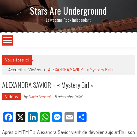
Stars Are Underground
Le webzine Rock Indépendant
Vous êtes ici
Accueil
>
Vidéos
>
ALEXANDRA SAVIOR – « Mystery Girl »
ALEXANDRA SAVIOR – « Mystery Girl »
Vidéos
by
David Servant
-
8 décembre 2016
Facebook
X
LinkedIn
WhatsApp
Messenger
Email
Partager
Après « M.T.M.E » Alexandra Savior vient de dévoiler aujourd’hui son