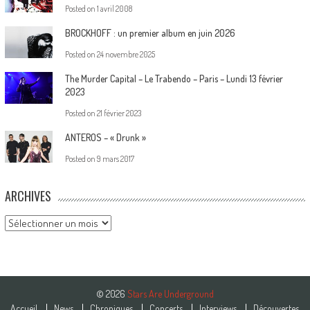
Posted on
1 avril 2008
BROCKHOFF : un premier album en juin 2026
Posted on
24 novembre 2025
The Murder Capital – Le Trabendo – Paris – Lundi 13 février
2023
Posted on
21 février 2023
ANTEROS – « Drunk »
Posted on
9 mars 2017
ARCHIVES
Archives
© 2026
Stars Are Underground
Accueil
News
Chroniques
Concerts
Interviews
Découvertes