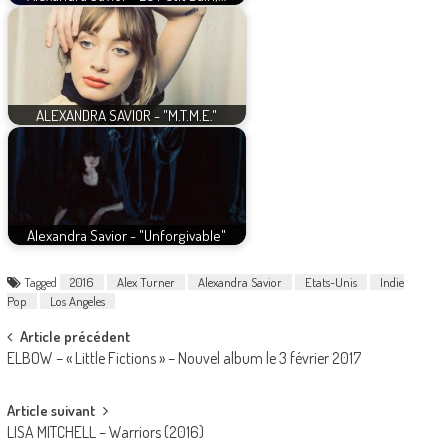
ALEXANDRA SAVIOR - "M.T.M.E."
Alexandra Savior - "Unforgivable"
Tagged
2016
Alex Turner
Alexandra Savior
Etats-Unis
Indie
Pop
Los Angeles
Post
Article précédent
ELBOW – « Little Fictions » – Nouvel album le 3 février 2017
navigation
Article suivant
LISA MITCHELL – Warriors (2016)