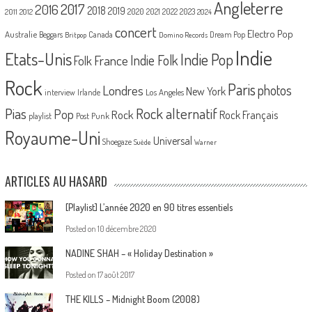
Angleterre
2017
2016
2018
2019
2020
2021
2022
2023
2011
2012
2024
concert
Electro Pop
Australie
Canada
Beggars
Dream Pop
Britpop
Domino Records
Indie
Etats-Unis
Indie Pop
France
Indie Folk
Folk
Rock
Paris
Londres
photos
New York
Los Angeles
interview
Irlande
Pias
Rock alternatif
Pop
Rock
Rock Français
playlist
Post Punk
Royaume-Uni
Universal
Shoegaze
Suède
Warner
ARTICLES AU HASARD
[Playlist] L’année 2020 en 90 titres essentiels
Posted on
10 décembre 2020
NADINE SHAH – « Holiday Destination »
Posted on
17 août 2017
THE KILLS – Midnight Boom (2008)