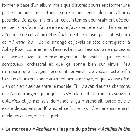
former la base d’un album, mais que d’autres pourraient former une
partie d’un autre, et certaines se recoupent entre plusieurs albums
possibles. Donc, ça m’a pris un certain temps pour vraiment décider
ce que j’allais faire. L’autre idée que j’avais en tête était littéralement
à l’opposé de cet album. Mais finalement, je pense que tout est parti
de
« I Want You »
. Je l’ai arrangé et j’avais en tête d’enregistrer à
Abbey Road, comme nous l’avions fait pour beaucoup de morceaux
de
Wonka
, avec le même ingénieur. Je voulais que ce soit
somptueux, orchestral et que ça sonne bien sur vinyle. Peu
m’importe que les gens l’écoutent sur vinyle. Je voulais juste enfin
faire un album qui sonne vraiment bien sur vinyle, et que
« I Want You
»
en soit en quelque sorte le modèle. Et il y avait d’autres chansons
que j’ai réarrangées pour qu’elles s’y adaptent. Je me suis souvenu
d’
Achilles
et je me suis demandé si ça marcherait, parce qu’elle
existe depuis environ 10 ans, et ce fut le cas ! J’en ai ensuite écrit
quelques autres, et c’était prêt.
« Le morceau
« Achilles »
s’inspire du poème
«
Achilles in the