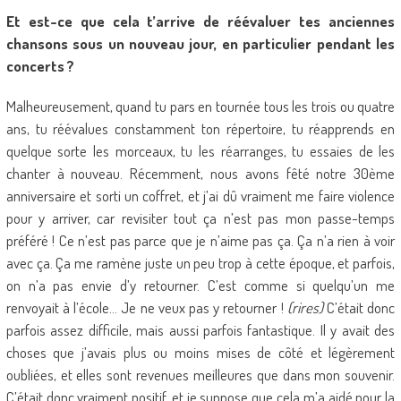
Et est-ce que cela t’arrive de réévaluer tes anciennes
chansons sous un nouveau jour, en particulier pendant les
concerts ?
Malheureusement, quand tu pars en tournée tous les trois ou quatre
ans, tu réévalues constamment ton répertoire, tu réapprends en
quelque sorte les morceaux, tu les réarranges, tu essaies de les
chanter à nouveau. Récemment, nous avons fêté notre 30ème
anniversaire et sorti un coffret, et j’ai dû vraiment me faire violence
pour y arriver, car revisiter tout ça n’est pas mon passe-temps
préféré ! Ce n’est pas parce que je n’aime pas ça. Ça n’a rien à voir
avec ça. Ça me ramène juste un peu trop à cette époque, et parfois,
on n’a pas envie d’y retourner. C’est comme si quelqu’un me
renvoyait à l’école… Je ne veux pas y retourner !
(rires)
C’était donc
parfois assez difficile, mais aussi parfois fantastique. Il y avait des
choses que j’avais plus ou moins mises de côté et légèrement
oubliées, et elles sont revenues meilleures que dans mon souvenir.
C’était donc vraiment positif, et je suppose que cela m’a aidé pour la