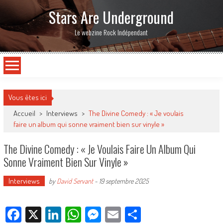
Stars Are Underground
Le webzine Rock Indépendant
Vous êtes ici
Accueil
>
Interviews
>
The Divine Comedy : « Je voulais
faire un album qui sonne vraiment bien sur vinyle »
The Divine Comedy : « Je Voulais Faire Un Album Qui
Sonne Vraiment Bien Sur Vinyle »
Interviews
by
David Servant
-
19 septembre 2025
Facebook
X
LinkedIn
WhatsApp
Messenger
Email
Partager