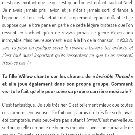
n’est plus excitant que ce qui l’est quand on est enfant, surtout Noël.
Je n’avais jamais pris l’avion et je n’étais jamais sorti d’Irlande à
l’époque, et tout cela était tout simplement époustouflant. Et je
suppose que le titre parle en partie de cette légère tristesse que l’on
ressent en sachant qu’on ne revivra jamais ce genre d’excitation
incroyable. Mais heureusement je dis à la fin de la chanson :
« Mais tu
sais, tu peux en quelque sorte le revivre à travers tes enfants, et
c’est tout aussi important qu’ils ressentent ce que tu as ressenti,
n’est-ce pas ? »
Ta fille Willow chante sur les chœurs de
« Invisible Thread »
et elle joue également dans son propre groupe. Comment
vis-tu le fait qu’elle poursuive sa propre carrière musicale ?
C’est fantastique. Je suis très fier. C’est tellement mieux que toutes
ces carrières ennuyeuses. En fait non, j’aurais été très fier si elle avait
été comptable, mais peut-être pas autant !
(rires)
C’est merveilleux,
surtout qu’elle compose de bonnes mélodies, avec son camarade de
groupe, Eduardo, et ensemble, ils forment un duo Indie cool.