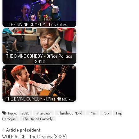
THE DIVINE COMEDY - Les Folies…
THE DIVINE COMEDY - Office Politics
(2019)
THE DIVINE COMEDY - [Pias Nites] -…
Tagged
2025
interview
Irlande du Nord
Pias
Pop
Pop
Baroque
The Divine Comedy
Post
Article précédent
WOLF ALICE – The Clearing (2025)