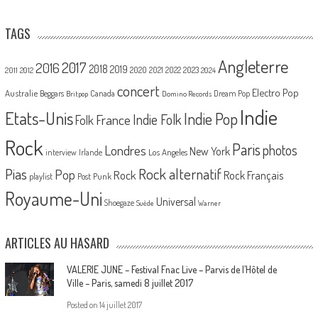
TAGS
Angleterre
2017
2016
2018
2019
2020
2021
2022
2023
2011
2012
2024
concert
Electro Pop
Australie
Canada
Beggars
Dream Pop
Britpop
Domino Records
Indie
Etats-Unis
Indie Pop
France
Indie Folk
Folk
Rock
Paris
Londres
photos
New York
Los Angeles
interview
Irlande
Pias
Rock alternatif
Pop
Rock
Rock Français
playlist
Post Punk
Royaume-Uni
Universal
Shoegaze
Suède
Warner
ARTICLES AU HASARD
VALERIE JUNE – Festival Fnac Live – Parvis de l’Hôtel de
Ville – Paris, samedi 8 juillet 2017
Posted on
14 juillet 2017