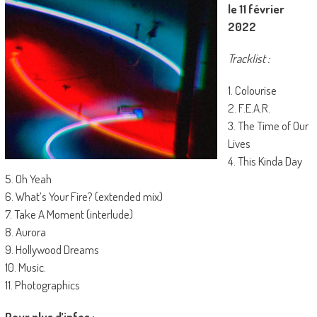
le 11 février
2022
Tracklist :
1. Colourise
2. F.E.A.R.
3. The Time of Our
Lives
4. This Kinda Day
5. Oh Yeah
6. What’s Your Fire? (extended mix)
7. Take A Moment (interlude)
8. Aurora
9. Hollywood Dreams
10. Music.
11. Photographics
Pour plus d’infos :