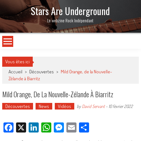
Stars Are Underground
Le webzine Rock Indépendant
Vous êtes ici
Accueil
>
Découvertes
>
Mild Orange, de la Nouvelle-
Zélande à Biarritz
Mild Orange, De La Nouvelle-Zélande À Biarritz
Découvertes
News
Vidéos
by
David Servant
-
10 février 2022
Facebook
X
LinkedIn
WhatsApp
Messenger
Email
Partager