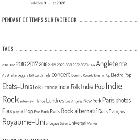
Posted on
9 juillet 2026
PENDANT CE TEMPS SUR FACEBOOK
TAGS
Angleterre
2017
2016
2018
2019
2020
2021
2022
2023
2011
2012
2024
concert
Electro Pop
Australie
Canada
Beggars
Dream Pop
Britpop
Domino Records
Indie
Etats-Unis
Indie Pop
France
Indie Folk
Folk
Rock
Paris
Londres
photos
New York
Los Angeles
interview
Irlande
Pias
Rock alternatif
Pop
Rock
Rock Français
playlist
Post Punk
Royaume-Uni
Universal
Shoegaze
Suède
Warner