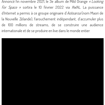
Annoncé fin novembre 2021, le 3e album de Mild Orange
« Looking
For Space »
sortira le 10 février 2022 via AWAL. La puissance
d’Internet a permis à ce groupe originaire d’
Aotearoa
(nom Maori de
la Nouvelle Zélande), farouchement indépendant, d’accumuler plus
de 100 millions de streams, de se construire une audience
internationale et de se produire en live dans le monde entier.