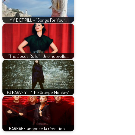
MY DIET PILL - "Songs For Your…
"The Jesus Rolls" : Une nouvelle…
PJ HARVEY - "The Orange Monkey"
GARBAGE annonce la réédition…