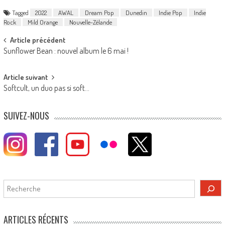
Tagged
2022
AWAL
Dream Pop
Dunedin
Indie Pop
Indie
Rock
Mild Orange
Nouvelle-Zélande
Post
Article précédent
Sunflower Bean : nouvel album le 6 mai !
navigation
Article suivant
Softcult, un duo pas si soft…
SUIVEZ-NOUS
Rechercher
ARTICLES RÉCENTS