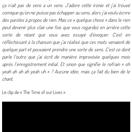
ça n’ait pas de sens a un sens. J’adore cette ironie et j’ai trouvé
comique qu’on ne puisse pas échapper au sens, alors j’ai voulu écrire
des paroles à propos de rien. Mais ce « quelque chose » dans le rien
peut devenir plus clair une fois que vous regardez en arrière cette
sorte de néant que vous avez essayé d’évoquer. C’est en
réfléchissant à la chanson que j’ai réalisé que ces mots venaient de
quelque part et pouvaient prendre une sorte de sens. C’est ce dont
parle l’outro que j’ai écrit de manière improvisée quelques mois
après l’enregistrement initial. Et sinon que signifie le refrain « oh
yeah ah ah ah yeah uh » ? Aucune idée, mais ça fait du bien de le
chant.
Le clip de « The Time of our Lives » :