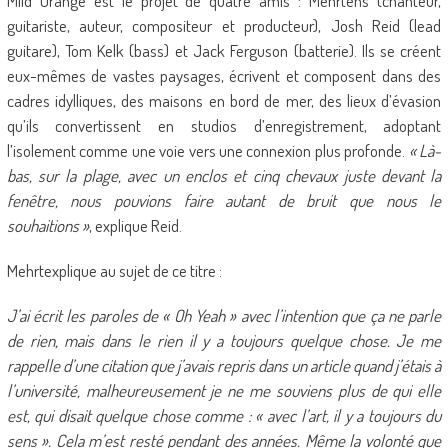
Mild Orange est le projet de quatre amis : Mehrtens (chanteur,
guitariste, auteur, compositeur et producteur), Josh Reid (lead
guitare), Tom Kelk (bass) et Jack Ferguson (batterie). Ils se créent
eux-mêmes de vastes paysages, écrivent et composent dans des
cadres idylliques, des maisons en bord de mer, des lieux d’évasion
qu’ils convertissent en studios d’enregistrement, adoptant
l’isolement comme une voie vers une connexion plus profonde.
« Là-
bas, sur la plage, avec un enclos et cinq chevaux juste devant la
fenêtre, nous pouvions faire autant de bruit que nous le
souhaitions »
, explique Reid.
Mehrtexplique au sujet de ce titre :
J’ai écrit les paroles de « Oh Yeah » avec l’intention que ça ne parle
de rien, mais dans le rien il y a toujours quelque chose. Je me
rappelle d’une citation que j’avais repris dans un article quand j’étais à
l’université, malheureusement je ne me souviens plus de qui elle
est, qui disait quelque chose comme : « avec l’art, il y a toujours du
sens ». Cela m’est resté pendant des années. Même la volonté que