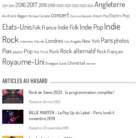
Angleterre
2017
2016
2018
2019
2020
2021
2022
2023
2011
2012
2024
concert
Electro Pop
Australie
Canada
Beggars
Dream Pop
Britpop
Domino Records
Indie
Etats-Unis
Indie Pop
France
Indie Folk
Folk
Rock
Paris
Londres
photos
New York
Los Angeles
interview
Irlande
Pias
Rock alternatif
Pop
Rock
Rock Français
playlist
Post Punk
Royaume-Uni
Universal
Shoegaze
Suède
Warner
ARTICLES AU HASARD
Rock en Seine 2023 : la programmation complète !
Posted on
24 mai 2023
BILLIE MARTEN – Le Pop Up du Label – Paris, lundi 4
novembre 2019
Posted on
23 novembre 2019