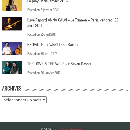
La playlist de janvier 2024
Posted on
6 janvier 2024
[Live Report] ANNA CALVI – Le Trianon – Paris, vendredi 22
avril 2011
Posted on
25 avril 2011
GEOWULF – « Won’t Look Back »
Posted on
30 avril 2017
THE DOVE & THE WOLF – « Seven Days »
Posted on
30 janvier 2017
ARCHIVES
Archives
© 2026
Stars Are Underground