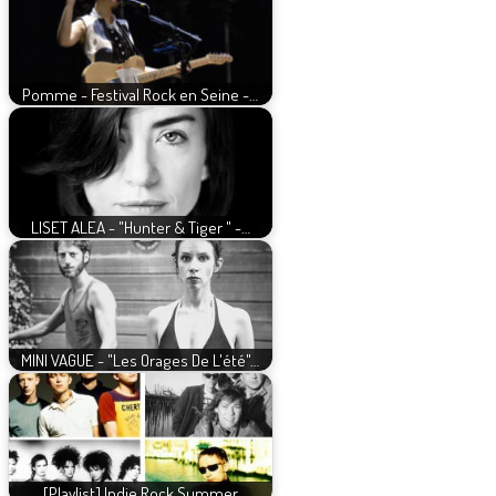
Pomme - Festival Rock en Seine -…
LISET ALEA - "Hunter & Tiger " -…
MINI VAGUE - "Les Orages De L'été"…
[Playlist] Indie Rock Summer