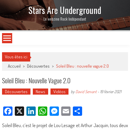
Stars Are Underground
Le webzine Rock Indépendant
Vous êtes ici
Accueil
>
Découvertes
>
Soleil Bleu : nouvelle vague 2.0
Soleil Bleu : Nouvelle Vague 2.0
Découvertes
News
Vidéos
by
David Servant
-
19 février 2021
Facebook
X
LinkedIn
WhatsApp
Messenger
Email
Partager
Soleil Bleu, c’est le projet de Lou Lesage et Arthur Jacquin, tous deux