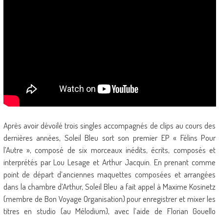
Après avoir dévoilé trois singles accompagnés de clips au cours des
dernières années, Soleil Bleu sort son premier EP « Félins Pour
l’Autre », composé de six morceaux inédits, écrits, composés et
interprétés par Lou Lesage et Arthur Jacquin. En prenant comme
point de départ d’anciennes maquettes composées et arrangées
dans la chambre d’Arthur, Soleil Bleu a fait appel à Maxime Kosinetz
(membre de Bon Voyage Organisation) pour enregistrer et mixer les
titres en studio (au Mélodium), avec l’aide de Florian Gouello