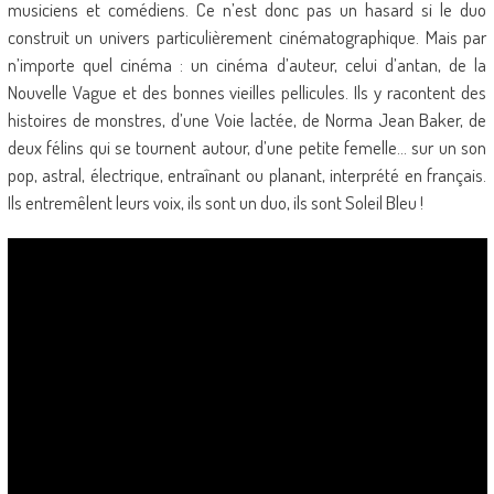
musiciens et comédiens. Ce n’est donc pas un hasard si le duo
construit un univers particulièrement cinématographique. Mais par
n’importe quel cinéma : un cinéma d’auteur, celui d’antan, de la
Nouvelle Vague et des bonnes vieilles pellicules. Ils y racontent des
histoires de monstres, d’une Voie lactée, de Norma Jean Baker, de
deux félins qui se tournent autour, d’une petite femelle… sur un son
pop, astral, électrique, entraînant ou planant, interprété en français.
Ils entremêlent leurs voix, ils sont un duo, ils sont Soleil Bleu !