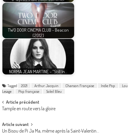
TWO DOOR CINEMA CLUB - Beacon
(2012)
NORMA JEAN MARTINE - "Still In…
Tagged
2021
Arthur Jacquin
Chanson Française
Indie Pop
Lou
Lesage
Pop française
Soleil Bleu
Post
Article précédent
Tample en route vers la gloire
navigation
Article suivant
Un Bisou de Pi Ja Ma, même après la Saint-Valentin…