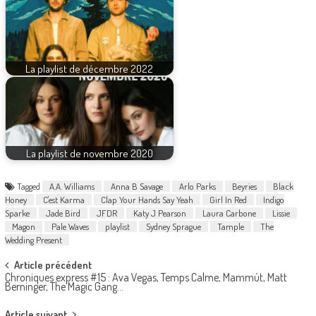
La playlist de décembre 2022
La playlist de novembre 2020
Tagged
A.A. Williams
Anna B Savage
Arlo Parks
Beyries
Black
Honey
C'est Karma
Clap Your Hands Say Yeah
Girl In Red
Indigo
Sparke
Jade Bird
JFDR
Katy J Pearson
Laura Carbone
Lissie
Magon
Pale Waves
playlist
Sydney Sprague
Tample
The
Wedding Present
Post
Article précédent
Chroniques express #15 : Ava Vegas, Temps Calme, Mammút, Matt
navigation
Berninger, The Magic Gang…
Article suivant