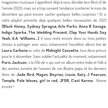
magazines musicaux s’apprêtent déjà à vous dévoiler leur Best of de
l’année 2020, mais on a trop souvent tendance à enterrer le mois de
décembre qui peut encore cacher quelques belles surprises ! Et si
cette playlist présente déjà quelques belles nouveautés de 2021
(Black Honey, Sydney Sprague, Arlo Parks, Anna B Savage,
Indigo Sparke, The Wedding Present, Clap Your Hands Say
Yeah, A.A. Williams…)
, il nous reste encore deux ou trois petites
choses à partager avec vous, notamment l’excellent album live de
Laura Carbone
ou celui de
Midnight Cassette
, tous deux prévus
pour le 4 décembre. Sans oublier l’actualité du moment, notamment
Paris Jackson
,
« la fille de »
, qui sort un album entre Indie et Folk à
des années lumière de l’univers de son illustre papa, et les derniers
titres de
Jade Bird, Magon, Beyries, Lissie, Katy J Pearson,
Tample, Pale Waves, girl in red, JFDR, C’est Karma
… Bonne
écoute !