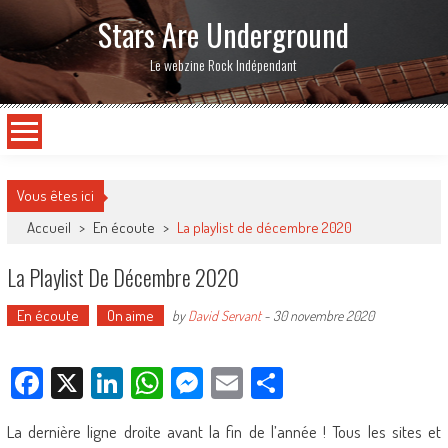
Stars Are Underground
Le webzine Rock Indépendant
Vous êtes ici
Accueil
>
En écoute
>
La playlist de décembre 2020
La Playlist De Décembre 2020
En écoute
On aime
by
David Servant
-
30 novembre 2020
Facebook
X
LinkedIn
WhatsApp
Messenger
Email
Partager
La dernière ligne droite avant la fin de l’année ! Tous les sites et