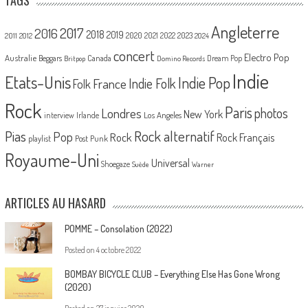
Angleterre
2017
2016
2018
2019
2020
2021
2022
2023
2011
2012
2024
concert
Electro Pop
Australie
Canada
Beggars
Dream Pop
Britpop
Domino Records
Indie
Etats-Unis
Indie Pop
France
Indie Folk
Folk
Rock
Paris
Londres
photos
New York
Los Angeles
interview
Irlande
Pias
Rock alternatif
Pop
Rock
Rock Français
playlist
Post Punk
Royaume-Uni
Universal
Shoegaze
Suède
Warner
ARTICLES AU HASARD
POMME – Consolation (2022)
Posted on
4 octobre 2022
BOMBAY BICYCLE CLUB – Everything Else Has Gone Wrong
(2020)