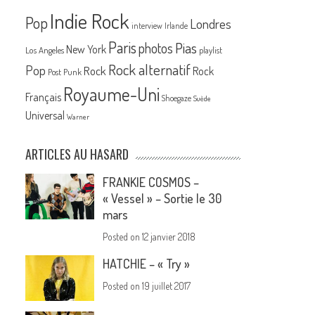
Indie Rock
Pop
Londres
interview
Irlande
Paris
Pias
photos
New York
Los Angeles
playlist
Rock alternatif
Pop
Rock
Rock
Post Punk
Royaume-Uni
Français
Shoegaze
Suède
Universal
Warner
ARTICLES AU HASARD
FRANKIE COSMOS –
« Vessel » – Sortie le 30
mars
Posted on
12 janvier 2018
HATCHIE – « Try »
Posted on
19 juillet 2017