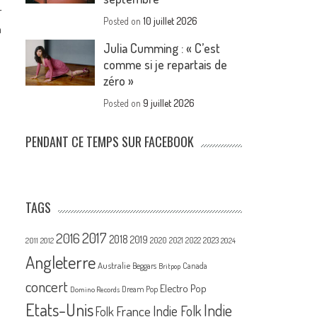
r
Posted on
10 juillet 2026
n
Julia Cumming : « C’est
comme si je repartais de
zéro »
Posted on
9 juillet 2026
PENDANT CE TEMPS SUR FACEBOOK
TAGS
2017
2016
2018
2019
2020
2021
2022
2023
2011
2012
2024
Angleterre
Australie
Canada
Beggars
Britpop
concert
Electro Pop
Dream Pop
Domino Records
Etats-Unis
Indie
France
Indie Folk
Folk