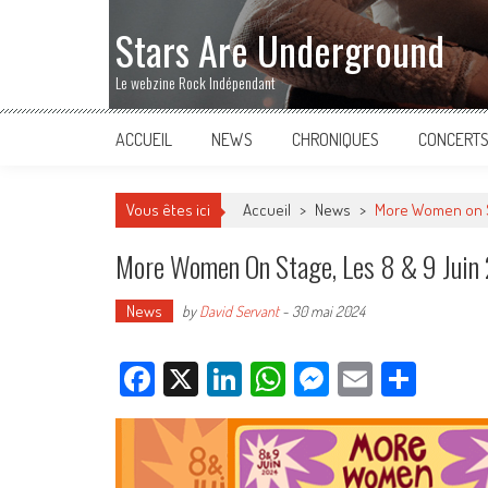
Stars Are Underground
Le webzine Rock Indépendant
ACCUEIL
NEWS
CHRONIQUES
CONCERT
Vous êtes ici
Accueil
>
News
>
More Women on Sta
More Women On Stage, Les 8 & 9 Juin 
News
by
David Servant
-
30 mai 2024
Facebook
X
LinkedIn
WhatsApp
Messenger
Email
Parta