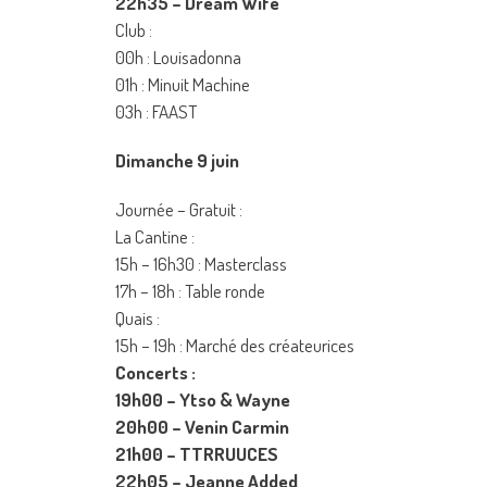
22h35 – Dream Wife
Club :
00h : Louisadonna
01h : Minuit Machine
03h : FAAST
Dimanche 9 juin
Journée – Gratuit :
La Cantine :
15h – 16h30 : Masterclass
17h – 18h : Table ronde
Quais :
15h – 19h : Marché des créateurices
Concerts :
19h00 – Ytso & Wayne
20h00 – Venin Carmin
21h00 – TTRRUUCES
22h05 – Jeanne Added