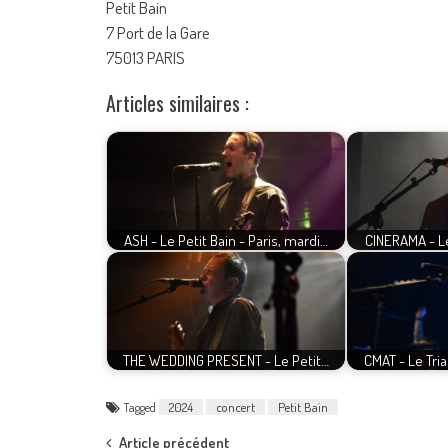
Petit Bain
7 Port de la Gare
75013 PARIS
Articles similaires :
ASH - Le Petit Bain - Paris, mardi…
CINERAMA - Le
THE WEDDING PRESENT - Le Petit…
CMAT - Le Tria
Tagged
2024
concert
Petit Bain
Article précédent