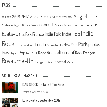
TAGS
Angleterre
2017
2016
2018
2019
2020
2021
2022
2023
2011
2012
2024
concert
Electro Pop
Australie
Canada
Beggars
Dream Pop
Britpop
Domino Records
Indie
Etats-Unis
Indie Pop
France
Indie Folk
Folk
Rock
Paris
Londres
photos
New York
Los Angeles
interview
Irlande
Pias
Rock alternatif
Pop
Rock
Rock Français
playlist
Post Punk
Royaume-Uni
Universal
Shoegaze
Suède
Warner
ARTICLES AU HASARD
DAN STOCK – « Take It Too Far »
Posted on
29 mars 2018
La playlist de septembre 2019