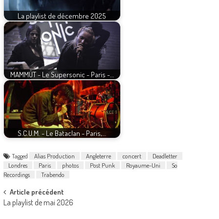
La playlist de décembre 2025
MAMMÚT - Le Supersonic - Paris -…
S.C.U.M. - Le Bataclan - Paris,…
Tagged
Alias Production
Angleterre
concert
Deadletter
Londres
Paris
photos
Post Punk
Royaume-Uni
So
Recordings
Trabendo
Post
Article précédent
La playlist de mai 2026
navigation