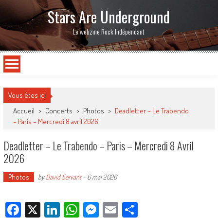
Stars Are Underground
Le webzine Rock Indépendant
Vous êtes ici
Accueil
>
Concerts
>
Photos
>
Deadletter – Le Trabendo
– Paris – Mercredi 8 avril 2026
Deadletter – Le Trabendo – Paris – Mercredi 8 Avril
2026
Photos
by
David Servant
-
6 mai 2026
Facebook
X
LinkedIn
WhatsApp
Messenger
Email
Partager