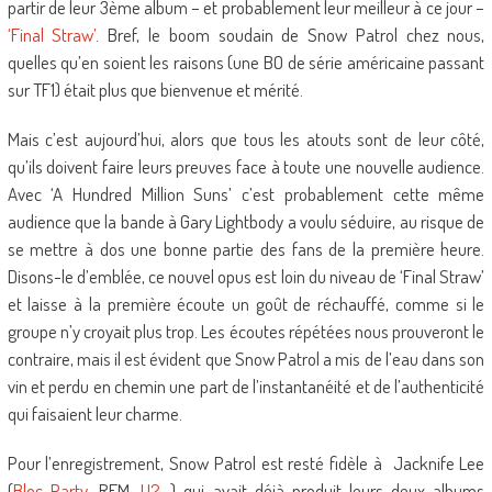
partir de leur 3ème album – et probablement leur meilleur à ce jour –
‘Final Straw’
. Bref, le boom soudain de Snow Patrol chez nous,
quelles qu’en soient les raisons (une BO de série américaine passant
sur TF1) était plus que bienvenue et mérité.
Mais c’est aujourd’hui, alors que tous les atouts sont de leur côté,
qu’ils doivent faire leurs preuves face à toute une nouvelle audience.
Avec ‘A Hundred Million Suns’ c’est probablement cette même
audience que la bande à Gary Lightbody a voulu séduire, au risque de
se mettre à dos une bonne partie des fans de la première heure.
Disons-le d’emblée, ce nouvel opus est loin du niveau de ‘Final Straw’
et laisse à la première écoute un goût de réchauffé, comme si le
groupe n’y croyait plus trop. Les écoutes répétées nous prouveront le
contraire, mais il est évident que Snow Patrol a mis de l’eau dans son
vin et perdu en chemin une part de l’instantanéité et de l’authenticité
qui faisaient leur charme.
Pour l’enregistrement, Snow Patrol est resté fidèle à Jacknife Lee
(
Bloc Party
, REM,
U2
…) qui avait déjà produit leurs deux albums