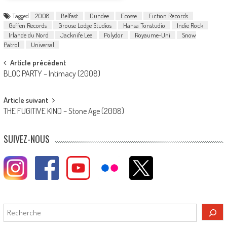
Tagged
2008
Belfast
Dundee
Ecosse
Fiction Records
Geffen Records
Grouse Lodge Studios
Hansa Tonstudio
Indie Rock
Irlande du Nord
Jacknife Lee
Polydor
Royaume-Uni
Snow
Patrol
Universal
Post
Article précédent
BLOC PARTY – Intimacy (2008)
navigation
Article suivant
THE FUGITIVE KIND – Stone Age (2008)
SUIVEZ-NOUS
Rechercher