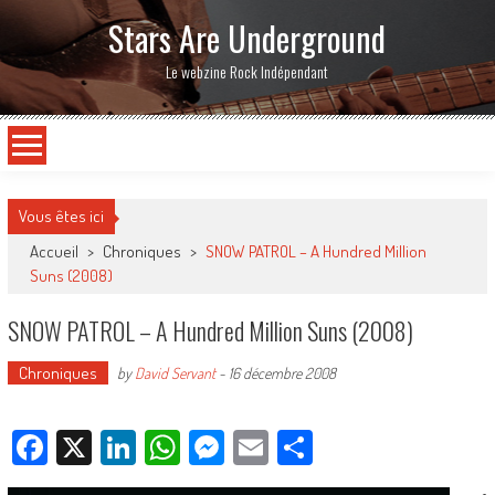
Stars Are Underground
Le webzine Rock Indépendant
Vous êtes ici
Accueil
>
Chroniques
>
SNOW PATROL – A Hundred Million
Suns (2008)
SNOW PATROL – A Hundred Million Suns (2008)
Chroniques
by
David Servant
-
16 décembre 2008
Facebook
X
LinkedIn
WhatsApp
Messenger
Email
Partager