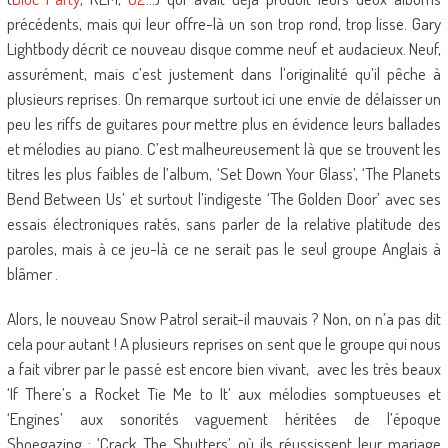
précédents, mais qui leur offre-là un son trop rond, trop lisse. Gary
Lightbody décrit ce nouveau disque comme neuf et audacieux. Neuf,
assurément, mais c’est justement dans l’originalité qu’il pêche à
plusieurs reprises. On remarque surtout ici une envie de délaisser un
peu les riffs de guitares pour mettre plus en évidence leurs ballades
et mélodies au piano. C’est malheureusement là que se trouvent les
titres les plus faibles de l’album, ‘Set Down Your Glass’, ‘The Planets
Bend Between Us’ et surtout l’indigeste ‘The Golden Door’ avec ses
essais électroniques ratés, sans parler de la relative platitude des
paroles, mais à ce jeu-là ce ne serait pas le seul groupe Anglais à
blâmer .
Alors, le nouveau Snow Patrol serait-il mauvais ? Non, on n’a pas dit
cela pour autant ! A plusieurs reprises on sent que le groupe qui nous
a fait vibrer par le passé est encore bien vivant, avec les très beaux
‘If There’s a Rocket Tie Me to It’ aux mélodies somptueuses et
‘Engines’ aux sonorités vaguement héritées de l’époque
Shoegazing ; ‘Crack The Shutters’ où ils réussissent leur mariage