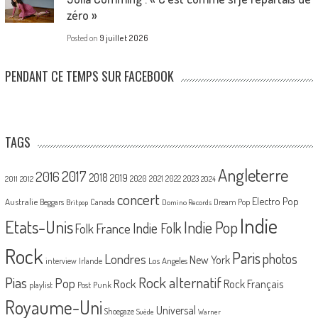
zéro »
Posted on
9 juillet 2026
PENDANT CE TEMPS SUR FACEBOOK
TAGS
Angleterre
2017
2016
2018
2019
2020
2021
2022
2023
2011
2012
2024
concert
Electro Pop
Australie
Canada
Beggars
Dream Pop
Britpop
Domino Records
Indie
Etats-Unis
Indie Pop
France
Indie Folk
Folk
Rock
Paris
Londres
photos
New York
Los Angeles
interview
Irlande
Pias
Rock alternatif
Pop
Rock
Rock Français
playlist
Post Punk
Royaume-Uni
Universal
Shoegaze
Suède
Warner