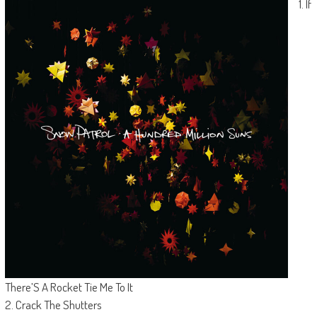
1. If
There’S A Rocket Tie Me To It
2. Crack The Shutters