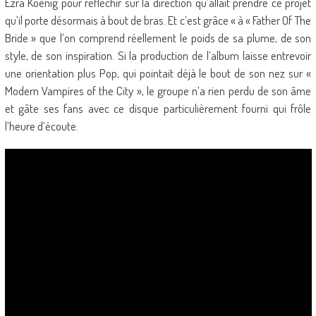
Ezra Koenig pour réfléchir sur la direction qu’allait prendre ce projet
qu’il porte désormais à bout de bras. Et c’est grâce « à « Father Of The
Bride » que l’on comprend réellement le poids de sa plume, de son
style, de son inspiration. Si la production de l’album laisse entrevoir
une orientation plus Pop, qui pointait déjà le bout de son nez sur «
Modern Vampires of the City », le groupe n’a rien perdu de son âme
et gâte ses fans avec ce disque particulièrement fourni qui frôle
l’heure d’écoute.