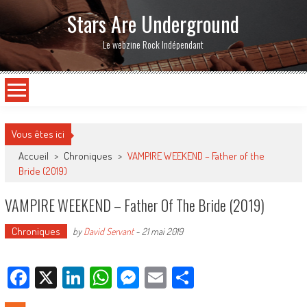
Stars Are Underground
Le webzine Rock Indépendant
Vous êtes ici
Accueil
>
Chroniques
>
VAMPIRE WEEKEND – Father of the
Bride (2019)
VAMPIRE WEEKEND – Father Of The Bride (2019)
Chroniques
by
David Servant
-
21 mai 2019
Facebook
X
LinkedIn
WhatsApp
Messenger
Email
Partager