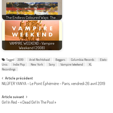
The Endless Coloured Ways: The…
VAMPIRE WEEKEND - Vampire
Weekend (2008)
Tagged
2019
Ariel Rechtshaid
Beggars
Columbia Records
Etats-
Unis
Indie Pop
New York
Sony
Vampire Weekend
XL
Recordings
Post
Article précédent
NILÜFER YANYA – Le Point Éphémère – Paris, vendredi 26 avril 2019
navigation
Article suivant
Girl In Red – « Dead Girl In The Pool »