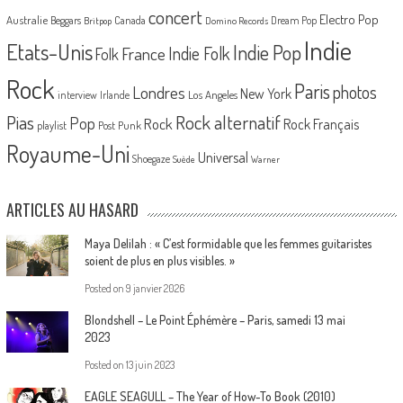
concert
Electro Pop
Australie
Canada
Beggars
Dream Pop
Britpop
Domino Records
Indie
Etats-Unis
Indie Pop
France
Indie Folk
Folk
Rock
Paris
Londres
photos
New York
Los Angeles
interview
Irlande
Pias
Rock alternatif
Pop
Rock
Rock Français
playlist
Post Punk
Royaume-Uni
Universal
Shoegaze
Suède
Warner
ARTICLES AU HASARD
Maya Delilah : « C’est formidable que les femmes guitaristes
soient de plus en plus visibles. »
Posted on
9 janvier 2026
Blondshell – Le Point Éphémère – Paris, samedi 13 mai
2023
Posted on
13 juin 2023
EAGLE SEAGULL – The Year of How-To Book (2010)