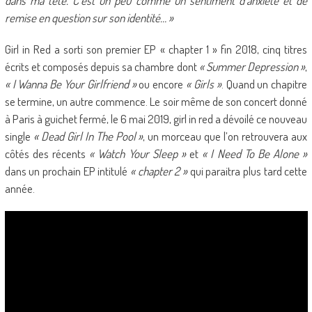
dans ma tête. C’est un peu comme un sentiment d’anxiété et de
remise en question sur son identité… »
Girl in Red a sorti son premier EP « chapter 1 » fin 2018, cinq titres
écrits et composés depuis sa chambre dont
« Summer Depression »
,
« I Wanna Be Your Girlfriend »
ou encore
« Girls »
. Quand un chapitre
se termine, un autre commence. Le soir même de son concert donné
à Paris à guichet fermé, le 6 mai 2019, girl in red a dévoilé ce nouveau
single
« Dead Girl In The Pool »
, un morceau que l’on retrouvera aux
côtés des récents
« Watch Your Sleep »
et
« I Need To Be Alone »
dans un prochain EP intitulé
« chapter 2 »
qui paraitra plus tard cette
année.