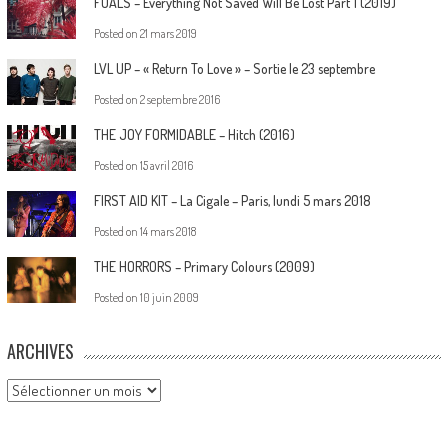
FOALS – Everything Not Saved Will Be Lost Part 1 (2019)
Posted on
21 mars 2019
LVL UP – « Return To Love » – Sortie le 23 septembre
Posted on
2 septembre 2016
THE JOY FORMIDABLE – Hitch (2016)
Posted on
15 avril 2016
FIRST AID KIT – La Cigale – Paris, lundi 5 mars 2018
Posted on
14 mars 2018
THE HORRORS – Primary Colours (2009)
Posted on
10 juin 2009
ARCHIVES
Archives