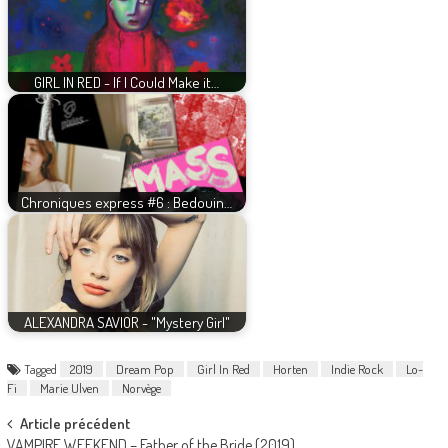
GIRL IN RED - If I Could Make it…
Chroniques express #6 : Bedouin…
ALEXANDRA SAVIOR - "Mystery Girl"
Tagged
2019
Dream Pop
Girl In Red
Horten
Indie Rock
Lo-
Fi
Marie Ulven
Norvège
Post
Article précédent
VAMPIRE WEEKEND – Father of the Bride (2019)