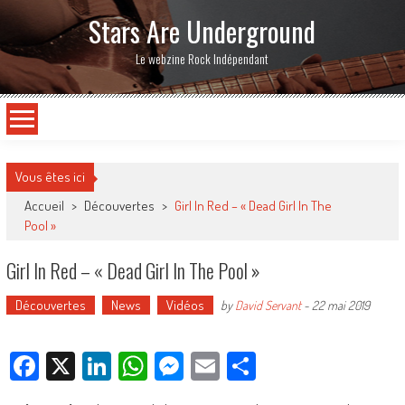
Stars Are Underground
Le webzine Rock Indépendant
Vous êtes ici
Accueil
>
Découvertes
>
Girl In Red – « Dead Girl In The
Pool »
Girl In Red – « Dead Girl In The Pool »
Découvertes
News
Vidéos
by
David Servant
-
22 mai 2019
Facebook
X
LinkedIn
WhatsApp
Messenger
Email
Partager