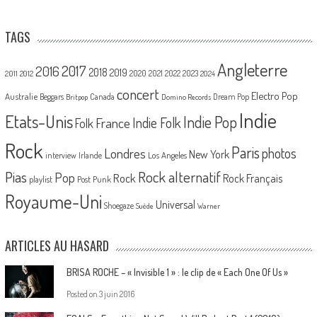
TAGS
Angleterre
2017
2016
2018
2019
2020
2021
2022
2023
2011
2012
2024
concert
Electro Pop
Australie
Canada
Beggars
Dream Pop
Britpop
Domino Records
Indie
Etats-Unis
Indie Pop
France
Indie Folk
Folk
Rock
Paris
Londres
photos
New York
Los Angeles
interview
Irlande
Pias
Rock alternatif
Pop
Rock
Rock Français
playlist
Post Punk
Royaume-Uni
Universal
Shoegaze
Suède
Warner
ARTICLES AU HASARD
BRISA ROCHE – « Invisible 1 » : le clip de « Each One Of Us »
Posted on
3 juin 2016