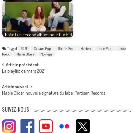
(Enfin) un second album pour Our Girl
Tagged
2021
Dream Pop
Girl In Red
Horten
Indie Pop
Indie
Rock
Marie Ulven
Norvège
Post
Article précédent
La playlist de mars 2021
navigation
Article suivant
Maple Glider, nouvelle signature du label Partisan Records
SUIVEZ-NOUS