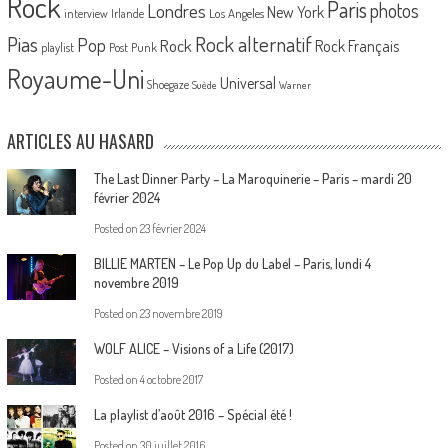
Rock
Paris
Londres
photos
New York
Los Angeles
interview
Irlande
Pias
Rock alternatif
Pop
Rock
Rock Français
playlist
Post Punk
Royaume-Uni
Universal
Shoegaze
Suède
Warner
ARTICLES AU HASARD
The Last Dinner Party – La Maroquinerie – Paris – mardi 20
février 2024
Posted on
23 février 2024
BILLIE MARTEN – Le Pop Up du Label – Paris, lundi 4
novembre 2019
Posted on
23 novembre 2019
WOLF ALICE – Visions of a Life (2017)
Posted on
4 octobre 2017
La playlist d’août 2016 – Spécial été !
Posted on
30 juillet 2016