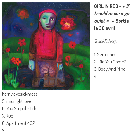
GIRL IN RED –
« If
I could make it go
quiet »
– Sortie
le 30 avril
Tracklisting :
1. Serotonin
2. Did You Come?
3. Body And Mind
4.
hornylovesickmess
5. midnight love
6. You Stupid Bitch
7. Rue
8. Apartment 402
9. .