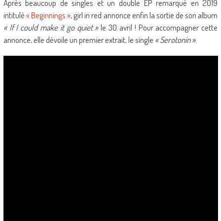
Après beaucoup de singles et un double EP remarqué en 2019
intitulé
« Beginnings »
, girl in red annonce enfin la sortie de son album
« If I could make it go quiet »
le 30 avril ! Pour accompagner cette
annonce, elle dévoile un premier extrait, le single
« Serotonin »
.