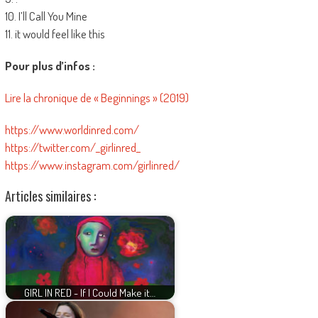
10. I’ll Call You Mine
11. it would feel like this
Pour plus d’infos :
Lire la chronique de « Beginnings » (2019)
https://www.worldinred.com/
https://twitter.com/_girlinred_
https://www.instagram.com/girlinred/
Articles similaires :
GIRL IN RED - If I Could Make it…