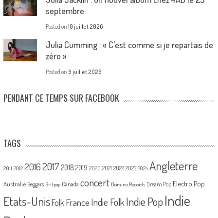
septembre
Posted on
10 juillet 2026
Julia Cumming : « C’est comme si je repartais de
zéro »
Posted on
9 juillet 2026
PENDANT CE TEMPS SUR FACEBOOK
TAGS
Angleterre
2017
2016
2018
2019
2020
2021
2022
2023
2011
2012
2024
concert
Electro Pop
Australie
Canada
Beggars
Dream Pop
Britpop
Domino Records
Indie
Etats-Unis
Indie Pop
France
Indie Folk
Folk