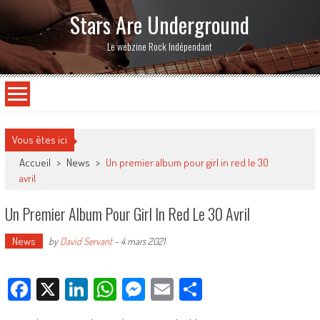
Stars Are Underground
Le webzine Rock Indépendant
Vous êtes ici
Accueil
>
News
>
Un premier album pour girl in red le 30
avril
Un Premier Album Pour Girl In Red Le 30 Avril
News
by
David Servant
-
4 mars 2021
Facebook
X
LinkedIn
WhatsApp
Messenger
Email
Partager