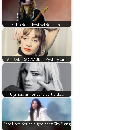
Girl in Red - Festival Rock en…
ALEXANDRA SAVIOR - "Mystery Girl"
Olympia annonce la sortie de…
Pom Pom Squad signe chez City Slang
!