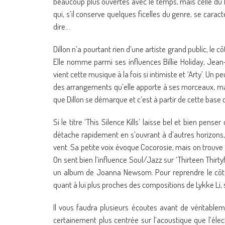
beaucoup plus ouvertes avec le temps, mais celle du la
qui, s’il conserve quelques ficelles du genre, se cara
dire…
Dillon n’a pourtant rien d’une artiste grand public, le c
Elle nomme parmi ses influences Billie Holiday, Jea
vient cette musique à la fois si intimiste et ‘Arty’. Un
des arrangements qu’elle apporte à ses morceaux, mais
que Dillon se démarque et c’est à partir de cette base 
Si le titre ‘This Silence Kills’ laisse bel et bien pens
détache rapidement en s’ouvrant à d’autres horizons,
vent. Sa petite voix évoque Cocorosie, mais on trouve
On sent bien l’influence Soul/Jazz sur ‘Thirteen Thirt
un album de Joanna Newsom. Pour reprendre le côté 
quant à lui plus proches des compositions de Lykke Li,
Il vous faudra plusieurs écoutes avant de véritableme
certainement plus centrée sur l’acoustique que l’élec