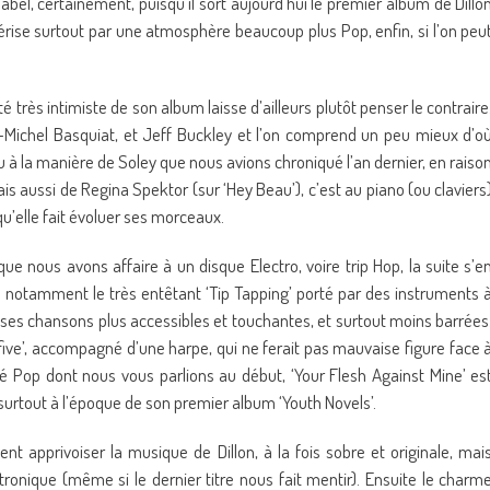
bel, certainement, puisqu’il sort aujourd’hui le premier album de Dillo
ctérise surtout par une atmosphère beaucoup plus Pop, enfin, si l’on peu
ôté très intimiste de son album laisse d’ailleurs plutôt penser le contraire
n-Michel Basquiat, et Jeff Buckley et l’on comprend un peu mieux d’o
 peu à la manière de Soley que nous avions chroniqué l’an dernier, en raiso
 aussi de Regina Spektor (sur ‘Hey Beau’), c’est au piano (ou claviers
qu’elle fait évoluer ses morceaux.
er que nous avons affaire à un disque Electro, voire trip Hop, la suite s’e
 notamment le très entêtant ‘Tip Tapping’ porté par des instruments 
 ses chansons plus accessibles et touchantes, et surtout moins barrées
yfive’, accompagné d’une harpe, qui ne ferait pas mauvaise figure face 
Pop dont nous vous parlions au début, ‘Your Flesh Against Mine’ es
 surtout à l’époque de son premier album ‘Youth Novels’.
nt apprivoiser la musique de Dillon, à la fois sobre et originale, mai
tronique (même si le dernier titre nous fait mentir). Ensuite le charm