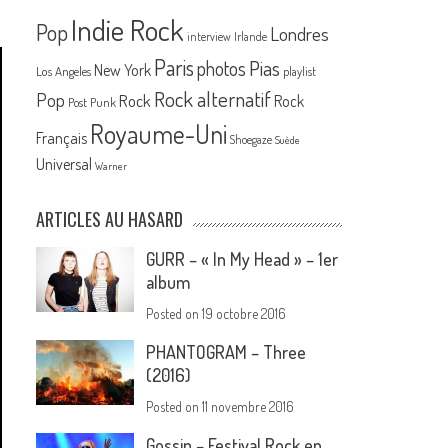
Indie Rock
Pop
Londres
interview
Irlande
Paris
Pias
photos
New York
Los Angeles
playlist
Rock alternatif
Pop
Rock
Rock
Post Punk
Royaume-Uni
Français
Shoegaze
Suède
Universal
Warner
ARTICLES AU HASARD
GURR – « In My Head » – 1er
album
Posted on
19 octobre 2016
PHANTOGRAM – Three
(2016)
Posted on
11 novembre 2016
Gossip – Festival Rock en