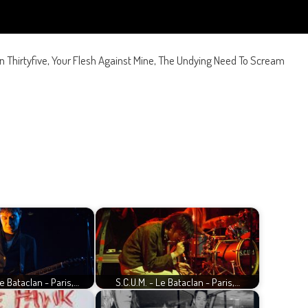
rteen Thirtyfive, Your Flesh Against Mine, The Undying Need To Scream
e Bataclan - Paris,…
S.C.U.M. - Le Bataclan - Paris,…