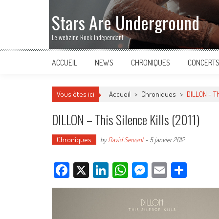
Stars Are Underground
Le webzine Rock Indépendant
ACCUEIL
NEWS
CHRONIQUES
CONCERT
Vous êtes ici
Accueil
>
Chroniques
>
DILLON – Th
DILLON – This Silence Kills (2011)
Chroniques
by
David Servant
-
5 janvier 2012
Facebook
X
LinkedIn
WhatsApp
Messenger
Email
Parta