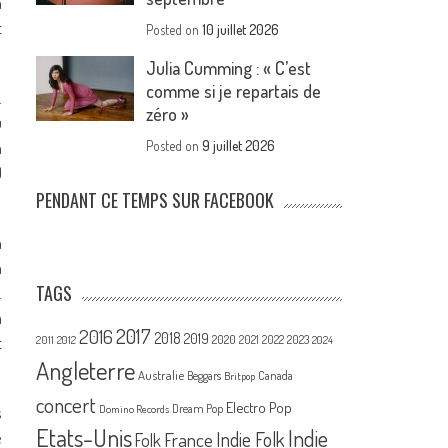
n
t
Posted on
10 juillet 2026
Julia Cumming : « C’est
comme si je repartais de
.
zéro »
ù
n
Posted on
9 juillet 2026
)
PENDANT CE TEMPS SUR FACEBOOK
n
à
TAGS
.
à
2017
2016
2018
2019
2020
t
2021
2022
2023
2011
2012
2024
Angleterre
Australie
Canada
Beggars
Britpop
concert
Electro Pop
Dream Pop
s
Domino Records
Etats-Unis
Indie
e
France
Indie Folk
Folk