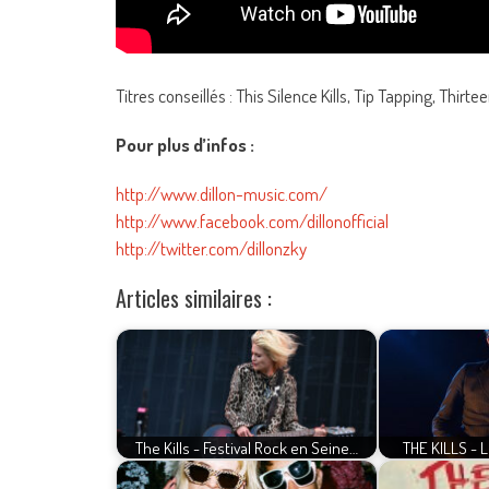
Titres conseillés : This Silence Kills, Tip Tapping, Thi
Pour plus d’infos :
http://www.dillon-music.com/
http://www.facebook.com/dillonofficial
http://twitter.com/dillonzky
Articles similaires :
The Kills - Festival Rock en Seine…
THE KILLS - L