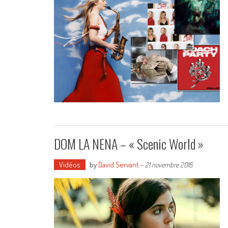
DOM LA NENA – « Scenic World »
Vidéos
by
David Servant
-
21 novembre 2016