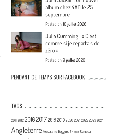
Julia Jacklin : un nouvel
album chez 4AD le 25
septembre
Posted on
10 juillet 2026
Julia Cumming : « C’est
comme si je repartais de
zéro »
Posted on
9 juillet 2026
PENDANT CE TEMPS SUR FACEBOOK
TAGS
2017
2016
2018
2019
2020
2021
2022
2023
2011
2012
2024
Angleterre
Australie
Canada
Beggars
Britpop