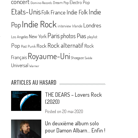
concert
Electro Pop
Dream Pop
Domino Records
Etats-Unis
Indie
France
Indie Folk
Folk
Indie Rock
Pop
Londres
interview
Irlande
Paris
Pias
photos
New York
Los Angeles
playlist
Rock alternatif
Pop
Rock
Rock
Post Punk
Royaume-Uni
Français
Shoegaze
Suède
Universal
Warner
ARTICLES AU HASARD
THE DEARS – Lovers Rock
(2020)
Posted on
20 mai 2020
Un deuxième album solo
pour Damon Albarn… Enfin !