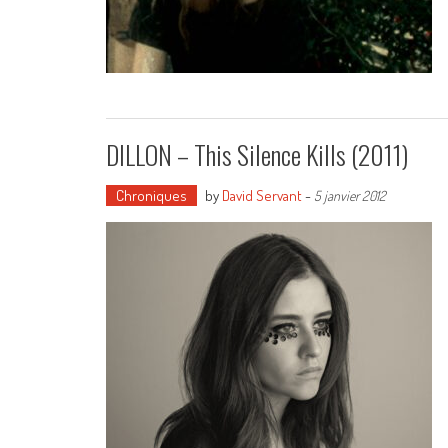
DILLON – This Silence Kills (2011)
Chroniques
by
David Servant
-
5 janvier 2012