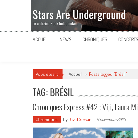
Stars Are Underground
Le webzine Rock Indépendant
ACCUEIL
NEWS
CHRONIQUES
CONCERT
Vous êtes ici
Accueil
>
Posts tagged "Brésil"
TAG: BRÉSIL
Chroniques Express #42 : Viji, Laura M
Chroniques
by
David Servant
-
9 novembre 2023