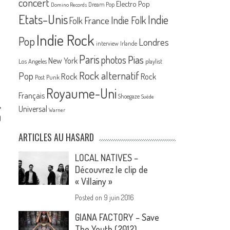
concert
Electro Pop
Dream Pop
Domino Records
Etats-Unis
Indie
France
Indie Folk
Folk
Indie Rock
Pop
Londres
interview
Irlande
Paris
Pias
photos
New York
Los Angeles
playlist
Rock alternatif
Pop
Rock
Rock
Post Punk
Royaume-Uni
Français
Shoegaze
Suède
Universal
Warner
)
ARTICLES AU HASARD
LOCAL NATIVES –
Découvrez le clip de
« Villainy »
Posted on
9 juin 2016
GIANA FACTORY – Save
The Youth (2012)