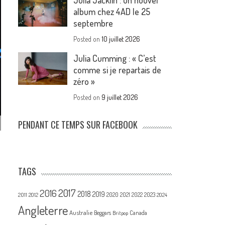
Julia Jacklin : un nouvel
album chez 4AD le 25
septembre
Posted on
10 juillet 2026
Julia Cumming : « C’est
comme si je repartais de
zéro »
Posted on
9 juillet 2026
PENDANT CE TEMPS SUR FACEBOOK
TAGS
2017
2016
2018
2019
2020
2021
2022
2023
2011
2012
2024
Angleterre
Australie
Canada
Beggars
Britpop