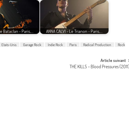
 Bataclan - Paris,…
ANNA CALVI - Le Trianon - Paris,…
Etats-Unis
Garage Rock
Indie Rock
Paris
Radical Production
Rock
Article suivant
THE KILLS – Blood Pressures (2011