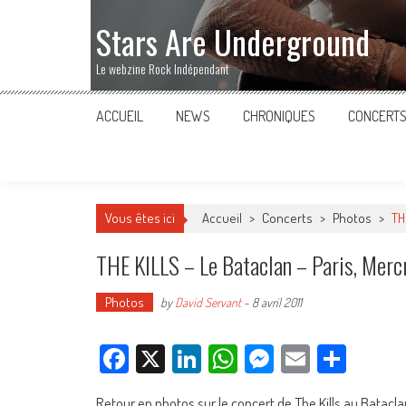
Stars Are Underground
Le webzine Rock Indépendant
ACCUEIL
NEWS
CHRONIQUES
CONCERT
Vous êtes ici
Accueil
>
Concerts
>
Photos
>
TH
THE KILLS – Le Bataclan – Paris, Mercr
Photos
by
David Servant
-
8 avril 2011
Facebook
X
LinkedIn
WhatsApp
Messenger
Email
Parta
Retour en photos sur le concert de The Kills au Bataclan