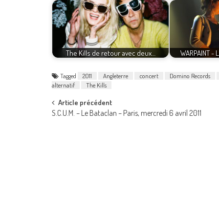
The Kills de retour avec deux…
WARPAINT - Le
Tagged
2011
Angleterre
concert
Domino Records
alternatif
The Kills
Post
Article précédent
S.C.U.M. – Le Bataclan – Paris, mercredi 6 avril 2011
navigation