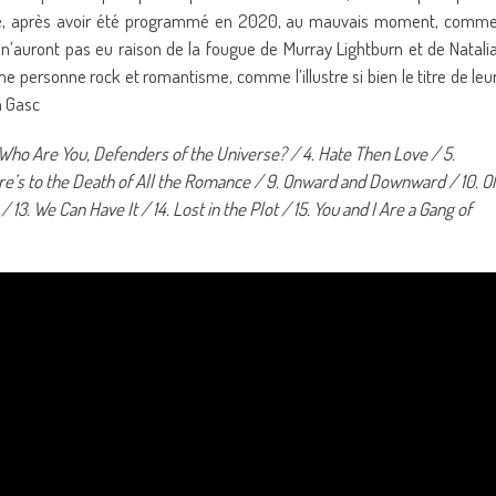
ussé, après avoir été programmé en 2020, au mauvais moment, comm
’auront pas eu raison de la fougue de Murray Lightburn et de Natali
e personne rock et romantisme, comme l’illustre si bien le titre de leu
n Gasc
3. Who Are You, Defenders of the Universe? / 4. Hate Then Love / 5.
ere’s to the Death of All the Romance / 9. Onward and Downward / 10. O
/ 13. We Can Have It / 14. Lost in the Plot / 15. You and I Are a Gang of