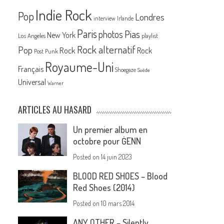
Indie Rock
Pop
Londres
interview
Irlande
Paris
Pias
photos
New York
Los Angeles
playlist
Rock alternatif
Pop
Rock
Rock
Post Punk
Royaume-Uni
Français
Shoegaze
Suède
Universal
Warner
ARTICLES AU HASARD
Un premier album en
octobre pour ĠENN
Posted on
14 juin 2023
BLOOD RED SHOES – Blood
Red Shoes (2014)
Posted on
10 mars 2014
ANY OTHER – Silently.