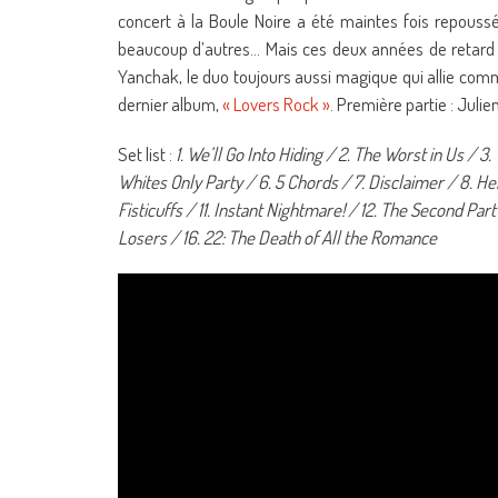
concert à la Boule Noire a été maintes fois repo
beaucoup d’autres… Mais ces deux années de retard n
Yanchak, le duo toujours aussi magique qui allie comm
dernier album,
« Lovers Rock »
. Première partie : Julie
Set list :
1. We’ll Go Into Hiding / 2. The Worst in Us / 
Whites Only Party / 6. 5 Chords / 7. Disclaimer / 8. H
Fisticuffs / 11. Instant Nightmare! / 12. The Second Part 
Losers / 16. 22: The Death of All the Romance