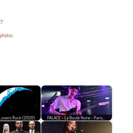
7.
 photos
Lovers Rock (2020)
PALACE - La Boule Noire - Paris,…