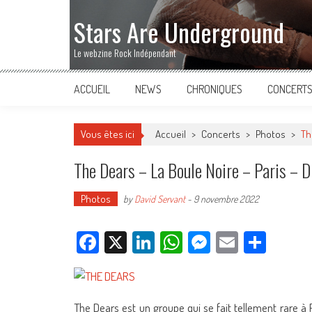
Stars Are Underground
Le webzine Rock Indépendant
ACCUEIL
NEWS
CHRONIQUES
CONCERT
Vous êtes ici
Accueil
>
Concerts
>
Photos
>
Th
The Dears – La Boule Noire – Paris –
Photos
by
David Servant
-
9 novembre 2022
Facebook
X
LinkedIn
WhatsApp
Messenger
Email
Parta
The Dears est un groupe qui se fait tellement rare à 