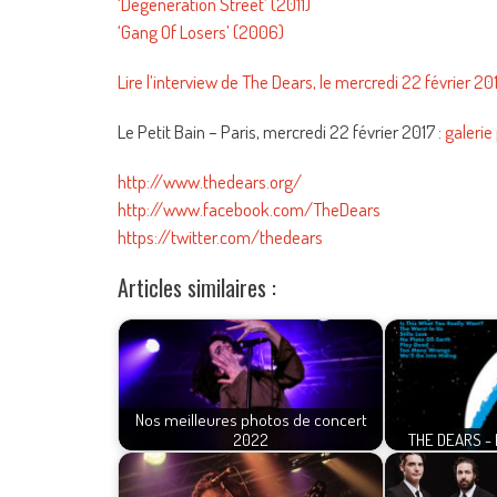
‘Degeneration Street’ (2011)
‘Gang Of Losers’ (2006)
Lire l’interview de The Dears, le mercredi 22 février 201
Le Petit Bain – Paris, mercredi 22 février 2017 :
galerie
http://www.thedears.org/
http://www.facebook.com/TheDears
https://twitter.com/thedears
Articles similaires :
Nos meilleures photos de concert
2022
THE DEARS - 