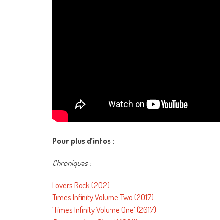
Pour plus d’infos :
Chroniques :
Lovers Rock (202)
Times Infinity Volume Two (2017)
‘Times Infinity Volume One’ (2017)