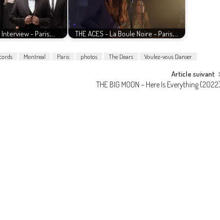
Interview - Paris,…
THE ACES - La Boule Noire - Paris,…
cords
Montreal
Paris
photos
The Dears
Voulez-vous Danser
Article suivant
THE BIG MOON – Here Is Everything (2022