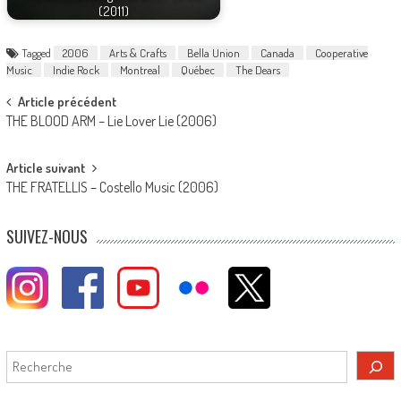
(2011)
Tagged
2006
Arts & Crafts
Bella Union
Canada
Cooperative
Music
Indie Rock
Montreal
Québec
The Dears
Post
Article précédent
THE BLOOD ARM – Lie Lover Lie (2006)
navigation
Article suivant
THE FRATELLIS – Costello Music (2006)
SUIVEZ-NOUS
Rechercher