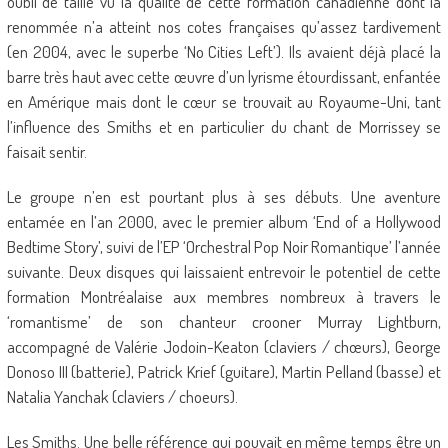
oubli de taille vu la qualité de cette formation canadienne dont la
renommée n’a atteint nos cotes françaises qu’assez tardivement
(en 2004, avec le superbe ‘No Cities Left’). Ils avaient déjà placé la
barre très haut avec cette œuvre d’un lyrisme étourdissant, enfantée
en Amérique mais dont le cœur se trouvait au Royaume-Uni, tant
l’influence des Smiths et en particulier du chant de Morrissey se
faisait sentir.
Le groupe n’en est pourtant plus à ses débuts. Une aventure
entamée en l’an 2000, avec le premier album ‘End of a Hollywood
Bedtime Story’, suivi de l’EP ‘Orchestral Pop Noir Romantique’ l’année
suivante. Deux disques qui laissaient entrevoir le potentiel de cette
formation Montréalaise aux membres nombreux à travers le
‘romantisme’ de son chanteur crooner Murray Lightburn,
accompagné de Valérie Jodoin-Keaton (claviers / chœurs), George
Donoso III (batterie), Patrick Krief (guitare), Martin Pelland (basse) et
Natalia Yanchak (claviers / choeurs).
Les Smiths. Une belle référence qui pouvait en même temps être un