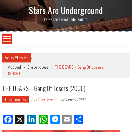
Stars Are Underground
Le webzine Rock Indépendant
Vous êtes ici
Accueil
>
Chroniques
>
THE DEARS – Gang Of Losers
(2006)
THE DEARS – Gang Of Losers (2006)
Chroniques
by
David Servant
-
29 janvier 2007
Facebook
X
LinkedIn
WhatsApp
Messenger
Email
Partager