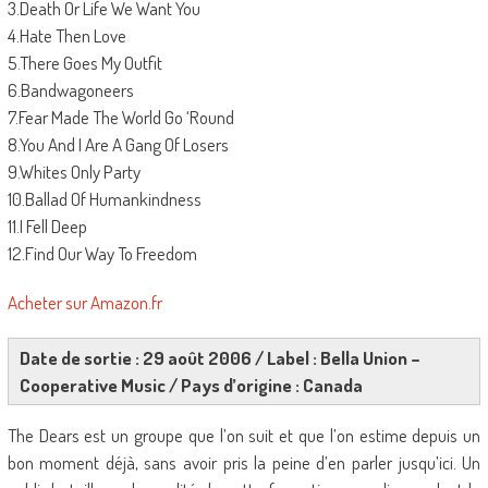
3.Death Or Life We Want You
4.Hate Then Love
5.There Goes My Outfit
6.Bandwagoneers
7.Fear Made The World Go ‘Round
8.You And I Are A Gang Of Losers
9.Whites Only Party
10.Ballad Of Humankindness
11.I Fell Deep
12.Find Our Way To Freedom
Acheter sur Amazon.fr
Date de sortie : 29 août 2006 / Label : Bella Union –
Cooperative Music / Pays d’origine : Canada
The Dears est un groupe que l’on suit et que l’on estime depuis un
bon moment déjà, sans avoir pris la peine d’en parler jusqu’ici. Un