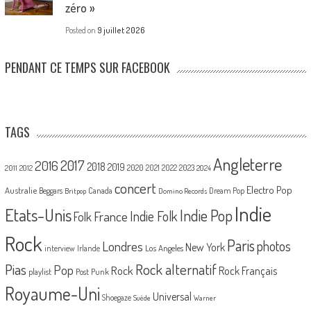
zéro »
Posted on
9 juillet 2026
PENDANT CE TEMPS SUR FACEBOOK
TAGS
Angleterre
2017
2016
2018
2019
2020
2021
2022
2023
2011
2012
2024
concert
Electro Pop
Australie
Canada
Beggars
Dream Pop
Britpop
Domino Records
Indie
Etats-Unis
Indie Pop
France
Indie Folk
Folk
Rock
Paris
Londres
photos
New York
Los Angeles
interview
Irlande
Pias
Rock alternatif
Pop
Rock
Rock Français
playlist
Post Punk
Royaume-Uni
Universal
Shoegaze
Suède
Warner