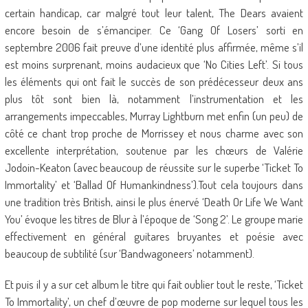
certain handicap, car malgré tout leur talent, The Dears avaient
encore besoin de s’émanciper. Ce ‘Gang Of Losers’ sorti en
septembre 2006 fait preuve d’une identité plus affirmée, même s’il
est moins surprenant, moins audacieux que ‘No Cities Left’. Si tous
les éléments qui ont fait le succès de son prédécesseur deux ans
plus tôt sont bien là, notamment l’instrumentation et les
arrangements impeccables, Murray Lightburn met enfin (un peu) de
côté ce chant trop proche de Morrissey et nous charme avec son
excellente interprétation, soutenue par les chœurs de Valérie
Jodoin-Keaton (avec beaucoup de réussite sur le superbe ‘Ticket To
Immortality’ et ‘Ballad Of Humankindness’).Tout cela toujours dans
une tradition très British, ainsi le plus énervé ‘Death Or Life We Want
You’ évoque les titres de Blur à l’époque de ‘Song 2’. Le groupe marie
effectivement en général guitares bruyantes et poésie avec
beaucoup de subtilité (sur ‘Bandwagoneers’ notamment).
Et puis il y a sur cet album le titre qui fait oublier tout le reste, ‘Ticket
To Immortality’, un chef d’œuvre de pop moderne sur lequel tous les