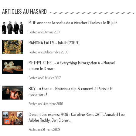
ARTICLES AU HASARD
RIDE annonce la sortie de « Weather Diaries » le 16 juin
Posted on
23 mars 2017
RAMONA FALLS – Intuit (2009)
Posted on
23 décembre 2009
METHYL ETHEL – « Everything Is Forgotten » – Nouvel
album le 3 mars
Posted on
9 février 2017
BOY – « Fear » – Nouveau clip & concert à Paris le 6
novembre !
Posted on
14 octobre 2016
Chroniques express #39 : Caroline Rose, CATT, Annabel Lee,
Ailbhe Reddy, Jen Cloher…
Posted on
31 mars 2023