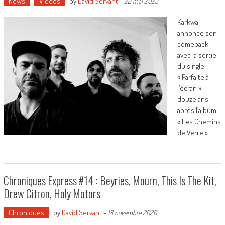
News
Vidéos
by
David Servant
-
22 mai 2023
Karkwa
annonce son
comeback
avec la sortie
du single
« Parfaite à
l’écran »,
douze ans
après l’album
« Les Chemins
de Verre ».
Chroniques Express #14 : Beyries, Mourn, This Is The Kit,
Drew Citron, Holy Motors
Chroniques
by
David Servant
-
18 novembre 2020