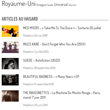
Royaume-Uni
Universal
Shoegaze
Suède
Warner
ARTICLES AU HASARD
MEG MYERS – « Take Me To The Disco » – Sortie le 20 juillet
Posted on
24 mai 2018
MILES KANE – Don’t Forget Who You Are (2013)
Posted on
3 juillet 2013
SUEDE – Autofiction (2022)
Posted on
28 septembre 2022
BEAUTIFUL BADNESS – « Many Years » EP
Posted on
11 novembre 2016
THE RAVEONETTES – La Machine Du Moulin Rouge – Paris,
mardi 7 juin 2011
Posted on
20 juin 2011