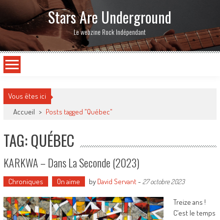
Stars Are Underground
Le webzine Rock Indépendant
Vous êtes ici
Accueil
>
Posts tagged "Québec"
TAG: QUÉBEC
KARKWA – Dans La Seconde (2023)
Chroniques
On aime
by
David Servant
-
27 octobre 2023
Treize ans !
C’est le temps