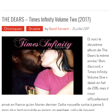
THE DEARS – Times Infinity Volume Two (2017)
Chroniques
On aime
by
David Servant
-
31 juillet 2017
Et voici le
deuxième
album de The
Dears la même
année ! Bon,
d’accord, «
Times Infinity
Volume One »
datait en fait
de 2015, mais il
n’est
officiellement
arrivé en France qu’en février dernier. Cette nouvelle sortie à peine 5
mois plus tard possède au moins un avantage, celui de pouvoir