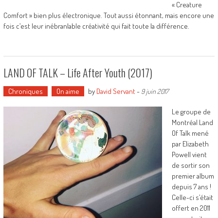
« Creature
Comfort » bien plus électronique. Tout aussi étonnant, mais encore une
fois c’est leur inébranlable créativité qui fait toute la différence.
LAND OF TALK – Life After Youth (2017)
Chroniques
On aime
by
David Servant
-
9 juin 2017
Le groupe de
Montréal Land
Of Talk mené
par Elizabeth
Powell vient
de sortir son
premier album
depuis 7 ans !
Celle-ci s’était
offert en 2011