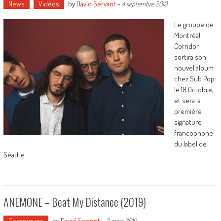
News
Vidéos
by
David Servant
-
4 septembre 2019
Le groupe de
Montréal
Corridor,
sortira son
nouvel album
chez Sub Pop
le 18 Octobre,
et sera la
première
signature
francophone
du label de
Seattle.
ANEMONE – Beat My Distance (2019)
Chroniques
by
David Servant
-
7 mars 2019