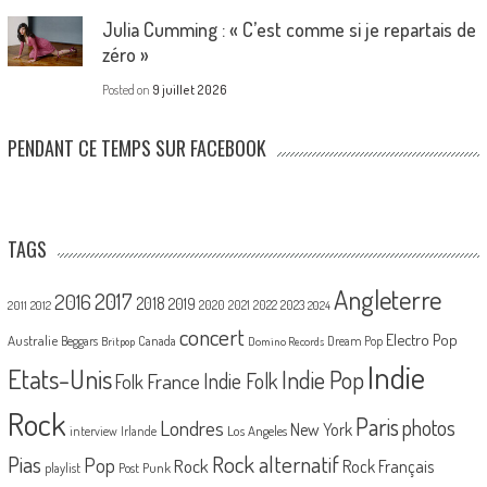
Julia Cumming : « C’est comme si je repartais de
zéro »
Posted on
9 juillet 2026
PENDANT CE TEMPS SUR FACEBOOK
TAGS
Angleterre
2017
2016
2018
2019
2020
2021
2022
2023
2011
2012
2024
concert
Electro Pop
Australie
Canada
Beggars
Dream Pop
Britpop
Domino Records
Indie
Etats-Unis
Indie Pop
France
Indie Folk
Folk
Rock
Paris
Londres
photos
New York
Los Angeles
interview
Irlande
Pias
Rock alternatif
Pop
Rock
Rock Français
playlist
Post Punk