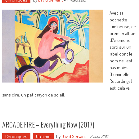
Avec sa
pochette
lumineuse, ce
premier album
d’Anemone,
sorti sur un
label dont le
nom ne l’est
pas moins
(Luminelle
Recordings)
est, cela va
sans dire, un petit rayon de soleil.
ARCADE FIRE – Everything Now (2017)
Chroniques
On aime
by
David Servant
-
2 août 2017