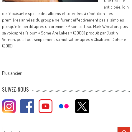
une retraite
anticipée, loin
de l’épuisante spirale des albums et tournées à répétition. Les
premières années du groupe ne furent effectivement pas si simples
puisqu’elle perdit après un premier EP son batteur, Mark Wheaton, puis
sa voix après l’album « Some Are Lakes » (2008) produit par Justin
Vernon, puis tout simplement sa motivation après « Cloak and Cipher »
(2010).
Posts
Plus ancien
navigation
SUIVEZ-NOUS
Rechercher