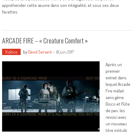
appréhender cette œuvre dans son intégralité, et sous ses deux
facettes.
ARCADE FIRE – « Creature Comfort »
Vidéos
by
David Servant
-
18 juin 2017
Après un
premier
extrait dans
lequel Arcade
Fire mêlait
sans gêne
Disco et flûte
de pan, les
revoici avec
un nouveau
titre intitulé