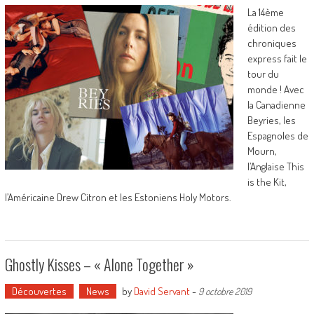
La 14ème
édition des
chroniques
express fait le
tour du
monde ! Avec
la Canadienne
Beyries, les
Espagnoles de
Mourn,
l’Anglaise This
is the Kit,
l’Américaine Drew Citron et les Estoniens Holy Motors.
Ghostly Kisses – « Alone Together »
Découvertes
News
by
David Servant
-
9 octobre 2019