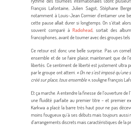
rythme des tournées internationales (dont plusie
François Lafontaine, Julien Sagot, Stéphane Ber
notamment à Louis-Jean Cormier d’entamer une belle
cette pause allait durer si longtemps. On s’était alor
souvent comparé à
Radiohead
, sortait des albu
francophones, avant de tourner avec des groupes tels 
Ce retour est donc une belle surprise. Pas un comeb
ensemble et de se faire plaisir, maintenant que de l’
libertés. Ce sentiment de liberté est justement ultra 
par le groupe ont atterri.
« On ne s’est imposé qu’une se
créé sur place, tous ensemble »
, souligne François Laf
Et ça marche. A entendre la finesse de l’ouverture de 
une fluidité parfaite au premier titre – et premier e
Karkwa a placé la barre très haut pour ne pas décevoi
moins fougueux qu’à ses débuts mais toujours aussi ré
d’arrangements discrets mais caractéristiques de la pr