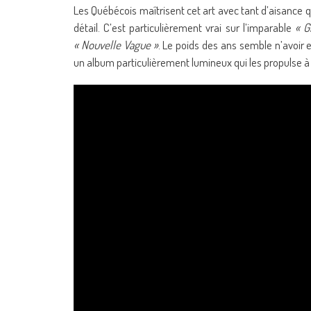
Les Québécois maîtrisent cet art avec tant d’aisance 
détail. C’est particulièrement vrai sur l’imparable
« G
« Nouvelle Vague »
. Le poids des ans semble n’avoir e
un album particulièrement lumineux qui les propulse 