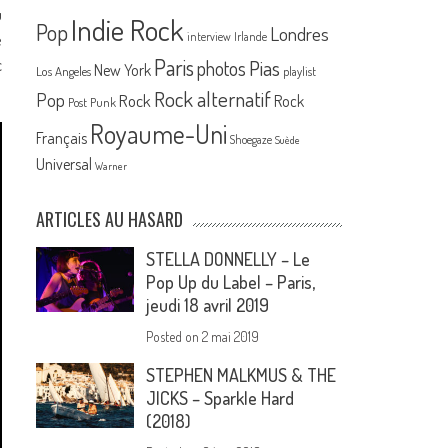
u
Indie Rock
Pop
Londres
e
interview
Irlande
Paris
c
Pias
photos
New York
Los Angeles
playlist
Rock alternatif
Pop
Rock
Rock
Post Punk
Royaume-Uni
Français
Shoegaze
Suède
Universal
Warner
ARTICLES AU HASARD
STELLA DONNELLY – Le
Pop Up du Label – Paris,
jeudi 18 avril 2019
Posted on
2 mai 2019
STEPHEN MALKMUS & THE
JICKS – Sparkle Hard
(2018)