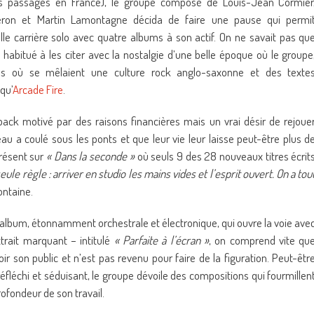
urs passages en France), le groupe composé de Louis-Jean Cormier
geron et Martin Lamontagne décida de faire une pause qui permi
 carrière solo avec quatre albums à son actif. On ne savait pas qu
s habitué à les citer avec la nostalgie d’une belle époque où le groupe
ms où se mêlaient une culture rock anglo-saxonne et des texte
qu’
Arcade Fire
.
ack motivé par des raisons financières mais un vrai désir de rejoue
eau a coulé sous les ponts et que leur vie leur laisse peut-être plus d
présent sur
« Dans la seconde »
où seuls 9 des 28 nouveaux titres écrit
ule règle : arriver en studio les mains vides et l’esprit ouvert. On a tou
ontaine.
l’album, étonnamment orchestrale et électronique, qui ouvre la voie ave
xtrait marquant – intitulé
« Parfaite à l’écran »
, on comprend vite qu
r son public et n’est pas revenu pour faire de la figuration. Peut-êtr
fléchi et séduisant, le groupe dévoile des compositions qui fourmillen
ofondeur de son travail.