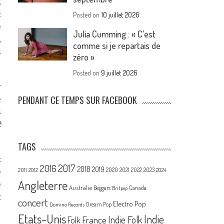
,
t
Posted on
10 juillet 2026
e
Julia Cumming : « C’est
,
comme si je repartais de
s
zéro »
Posted on
9 juillet 2026
r
e
PENDANT CE TEMPS SUR FACEBOOK
s
t
TAGS
c
2017
2016
2018
2019
2020
e
2021
2022
2023
2011
2012
2024
Angleterre
e
Australie
Canada
Beggars
Britpop
t
concert
Electro Pop
Dream Pop
Domino Records
Etats-Unis
Indie
France
Indie Folk
Folk