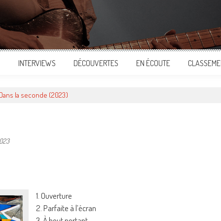
S
INTERVIEWS
DÉCOUVERTES
EN ÉCOUTE
CLASSEME
ans la seconde (2023)
2023
ger
1. Ouverture
2. Parfaite à l’écran
3. À bout portant