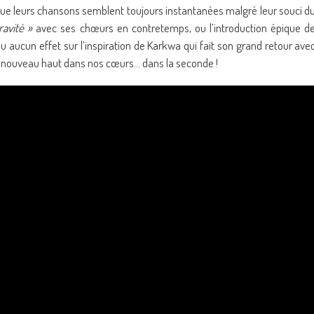
que leurs chansons semblent toujours instantanées malgré leur souci d
ravité »
avec ses chœurs en contretemps, ou l’introduction épique d
u aucun effet sur l’inspiration de Karkwa qui fait son grand retour ave
à nouveau haut dans nos cœurs… dans la seconde !