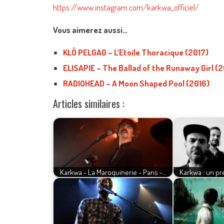
https://www.instagram.com/karkwa_officiel/
Vous aimerez aussi…
KLÔ PELGAG – L’Etoile Thoracique (2017)
ELISAPIE – The Ballad of the Runaway Girl (2
RADIOHEAD – A Moon Shaped Pool (2016)
Articles similaires :
Karkwa - La Maroquinerie - Paris -…
Karkwa : un pr