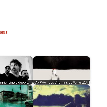
018)
emier single depuis…
KARKWA - Les Chemins De Verre (2011)