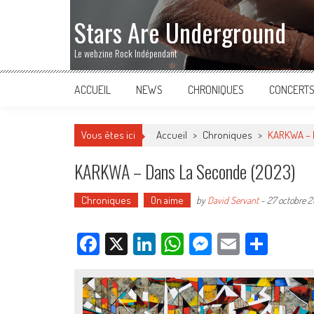
Stars Are Underground
Le webzine Rock Indépendant
ACCUEIL
NEWS
CHRONIQUES
CONCERT
Vous êtes ici
Accueil
>
Chroniques
>
KARKWA – D
KARKWA – Dans La Seconde (2023)
Chroniques
On aime
by
David Servant
-
27 octobre 
Facebook
X
LinkedIn
WhatsApp
Messenger
Email
Parta