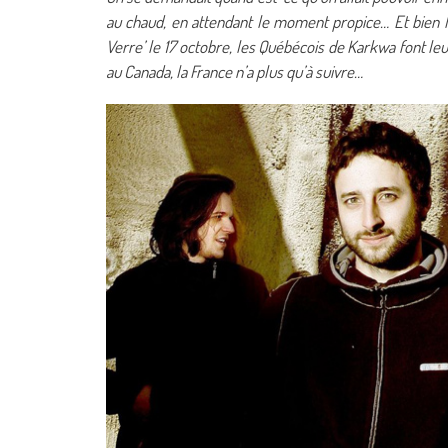
au chaud, en attendant le moment propice… Et bien l
Verre’ le 17 octobre, les Québécois de Karkwa font le
au Canada, la France n’a plus qu’à suivre…