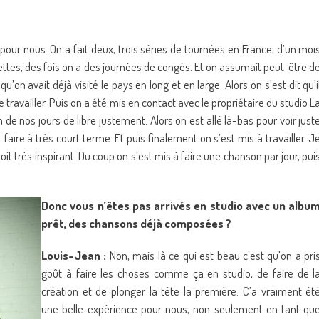
our nous. On a fait deux, trois séries de tournées en France, d’un moi
ettes, des fois on a des journées de congés. Et on assumait peut-être d
’on avait déjà visité le pays en long et en large. Alors on s’est dit qu’i
e travailler. Puis on a été mis en contact avec le propriétaire du studio L
un de nos jours de libre justement. Alors on est allé là-bas pour voir just
aire à très court terme. Et puis finalement on s’est mis à travailler. J
oit très inspirant. Du coup on s’est mis à faire une chanson par jour, pui
Donc vous n’êtes pas arrivés en studio avec un albu
prêt, des chansons déjà composées ?
Louis-Jean :
Non, mais là ce qui est beau c’est qu’on a pri
goût à faire les choses comme ça en studio, de faire de l
création et de plonger la tête la première. C’a vraiment ét
une belle expérience pour nous, non seulement en tant qu