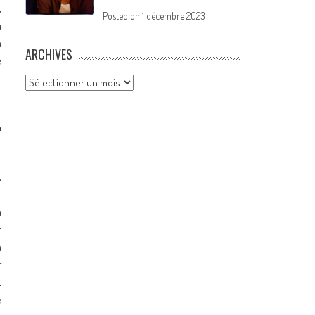
,
Posted on
1 décembre 2023
n
n
ARCHIVES
e
t
Archives
a
,
t
a
t
a
r
t
e