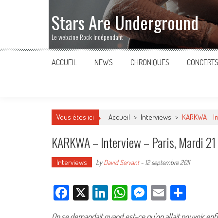
Stars Are Underground
Le webzine Rock Indépendant
ACCUEIL
NEWS
CHRONIQUES
CONCERT
Vous êtes ici
Accueil
>
Interviews
>
KARKWA – Int
KARKWA – Interview – Paris, Mardi 21
Interviews
by
David Servant
-
12 septembre 2011
Facebook
X
LinkedIn
WhatsApp
Messenger
Email
Parta
On se demandait quand est-ce qu’on allait pouvoir enfin 