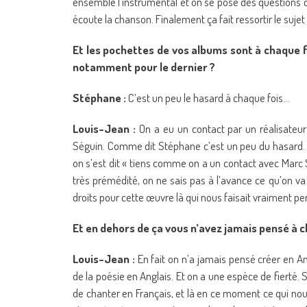
ensemble l’instrumental et on se pose des questions c
écoute la chanson. Finalement ça fait ressortir le suje
Et les pochettes de vos albums sont à chaque f
notamment pour le dernier ?
Stéphane :
C’est un peu le hasard à chaque fois…
Louis-Jean :
On a eu un contact par un réalisateur
Séguin. Comme dit Stéphane c’est un peu du hasard.
on s’est dit « tiens comme on a un contact avec Marc 
très prémédité, on ne sais pas à l’avance ce qu’on va
droits pour cette œuvre là qui nous faisait vraiment pen
Et en dehors de ça vous n’avez jamais pensé à ch
Louis-Jean :
En fait on n’a jamais pensé créer en Ang
de la poésie en Anglais. Et on a une espèce de fierté.
de chanter en Français, et là en ce moment ce qui nou