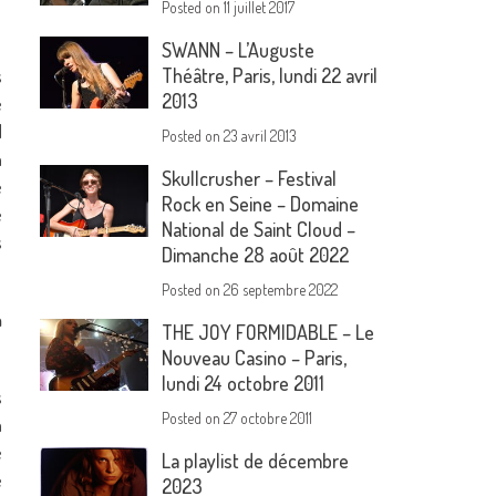
Posted on
11 juillet 2017
SWANN – L’Auguste
Théâtre, Paris, lundi 22 avril
s
2013
e
l
Posted on
23 avril 2013
a
Skullcrusher – Festival
e
Rock en Seine – Domaine
e
National de Saint Cloud –
s
Dimanche 28 août 2022
Posted on
26 septembre 2022
m
THE JOY FORMIDABLE – Le
Nouveau Casino – Paris,
lundi 24 octobre 2011
s
Posted on
27 octobre 2011
a
é
La playlist de décembre
e
2023