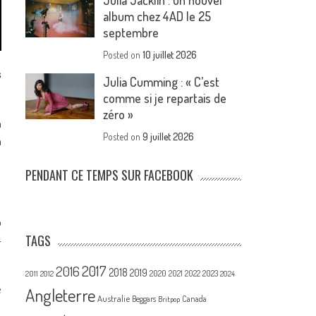
Julia Jacklin : un nouvel
album chez 4AD le 25
septembre
Posted on
10 juillet 2026
s
Julia Cumming : « C’est
comme si je repartais de
zéro »
n
Posted on
9 juillet 2026
a
PENDANT CE TEMPS SUR FACEBOOK
p
TAGS
4
2017
2016
2018
2019
2020
2021
2022
2023
2011
2012
2024
e
Angleterre
Australie
Canada
Beggars
Britpop