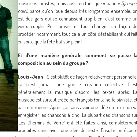
musiciens, artistes, mais aussi en tant que « band »
(groupe
ndlr)
, parce qu’on joue depuis très longtemps ensemble, o
est des gars qui se connaissent trop bien, c’est comme u
vieux couple. Puis arriver et tout changer, sa façon d
procéder notamment, tout ça a un côté déstabilisant qui fai
en sorte que la fête bat son plein !
Et d’une manière générale, comment se passe l
composition au sein du groupe ?
Louis-Jean :
C’est plutôt de façon relativement personnelle
ça n’est jamais une grosse création collective. C’es
généralement la musique d’abord, les textes après. L
musique est surtout créée par François Fontaine, le pianiste, e
par moi-même. Après ça, sans avoir une idée du texte on v
enregistrer les chansons à cinq. La plupart des chansons su
‘Les Chemins de Verre’ ont été faites ainsi, complètemen
produites sans avoir une idée du texte. Ensuite on écout