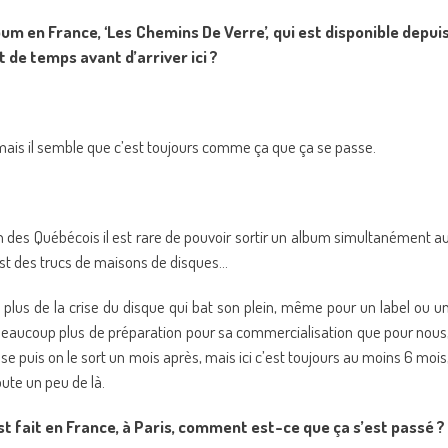
bum en France, ‘Les Chemins De Verre’, qui est disponible depui
 de temps avant d’arriver ici ?
mais il semble que c’est toujours comme ça que ça se passe.
en des Québécois il est rare de pouvoir sortir un album simultanément a
’est des trucs de maisons de disques…
n plus de la crise du disque qui bat son plein, même pour un label ou u
e beaucoup plus de préparation pour sa commercialisation que pour nous
se puis on le sort un mois après, mais ici c’est toujours au moins 6 mois
ute un peu de là.
st fait en France, à Paris, comment est-ce que ça s’est passé ?