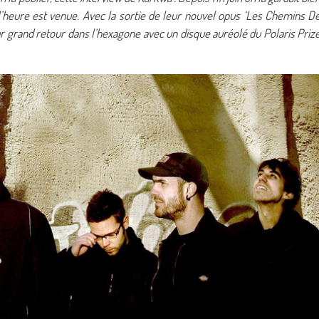
’heure est venue. Avec la sortie de leur nouvel opus ‘Les Chemins D
ur grand retour dans l’hexagone avec un disque auréolé du Polaris Priz