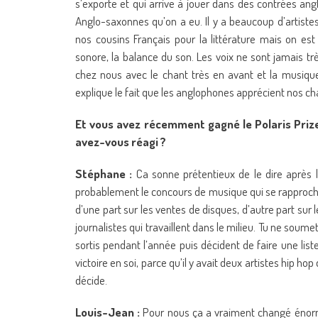
s’exporte et qui arrive à jouer dans des contrées an
Anglo-saxonnes qu’on a eu. Il y a beaucoup d’artiste
nos cousins Français pour la littérature mais on es
sonore, la balance du son. Les voix ne sont jamais tr
chez nous avec le chant très en avant et la musique 
explique le fait que les anglophones apprécient nos c
Et vous avez récemment gagné le Polaris Priz
avez-vous réagi ?
Stéphane :
Ca sonne prétentieux de le dire après 
probablement le concours de musique qui se rapproche l
d’une part sur les ventes de disques, d’autre part sur l
journalistes qui travaillent dans le milieu. Tu ne soum
sortis pendant l’année puis décident de faire une liste
victoire en soi, parce qu’il y avait deux artistes hip hop d
décide.
Louis-Jean :
Pour nous ça a vraiment changé énorm