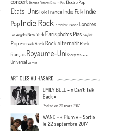
concert
Electro Pop
Dream Pop
Domino Records
s
Etats-Unis
Indie
France
Indie Folk
Folk
Indie Rock
Pop
Londres
interview
Irlande
Paris
Pias
photos
New York
Los Angeles
playlist
Rock alternatif
Pop
Rock
Rock
Post Punk
Royaume-Uni
Français
Shoegaze
Suède
Universal
Warner
u
ARTICLES AU HASARD
n
EMILY BELL – « Can’t Talk
Back »
,
,
Posted on
20 mars 2017
WAND – « Plum » – Sortie
le 22 septembre 2017