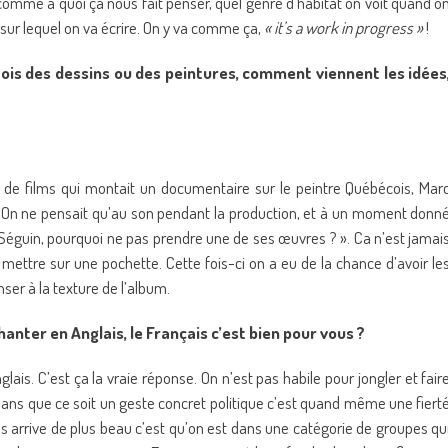
omme à quoi ça nous fait penser, quel genre d’habitat on voit quand o
t sur lequel on va écrire. On y va comme ça,
« it’s a work in progress »
!
ois des dessins ou des peintures, comment viennent les idées
 de films qui montait un documentaire sur le peintre Québécois, Mar
 On ne pensait qu’au son pendant la production, et à un moment donn
Séguin, pourquoi ne pas prendre une de ses œuvres ? ». Ca n’est jamai
 mettre sur une pochette. Cette fois-ci on a eu de la chance d’avoir le
ser à la texture de l’album.
anter en Anglais, le Français c’est bien pour vous ?
lais. C’est ça la vraie réponse. On n’est pas habile pour jongler et fair
 Sans que ce soit un geste concret politique c’est quand même une fiert
s arrive de plus beau c’est qu’on est dans une catégorie de groupes qu