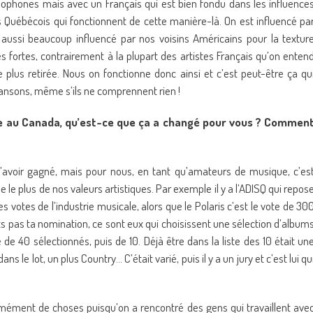
glophones mais avec un Français qui est bien fondu dans les influence
s Québécois qui fonctionnent de cette manière-là. On est influencé pa
t aussi beaucoup influencé par nos voisins Américains pour la textur
ès fortes, contrairement à la plupart des artistes Français qu’on enten
plus retirée. Nous on fonctionne donc ainsi et c’est peut-être ça qu
hansons, même s’ils ne comprennent rien !
e au Canada, qu’est-ce que ça a changé pour vous ? Commen
l’avoir gagné, mais pour nous, en tant qu’amateurs de musique, c’es
e plus de nos valeurs artistiques. Par exemple il y a l’ADISQ qui repos
es votes de l’industrie musicale, alors que le Polaris c’est le vote de 30
ets pas ta nomination, ce sont eux qui choisissent une sélection d’album
 de 40 sélectionnés, puis de 10. Déjà être dans la liste des 10 était un
ans le lot, un plus Country… C’était varié, puis il y a un jury et c’est lui qu
ément de choses puisqu’on a rencontré des gens qui travaillent ave