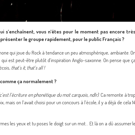
qui s’enchaînent, vous n’êtes pour le moment pas encore trè
présenter le groupe rapidement, pour le public Français ?
hone qui joue du Rock à tendance un peu atmosphérique, ambiante. O
 qui est peut-être plutôt d’inspiration Anglo-saxonne. On pense que ç
écois,
that’s it, that’s all !
pas comme ça normalement ?
c’est l’écriture en phonétique du mot carquois, ndlr)
. Ca remonte à tro
 mais on l’avait choisi pour un concours à l’école, il y a déjà de cela 1
rmes les yeux et tu poses le doigt sur un mot… Et là on a dû assumer l