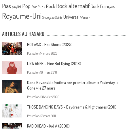
Pias
Rock alternatif
Pop
Rock
Rock Français
playlist
Post Punk
Royaume-Uni
Universal
Shoegaze
Suède
Warner
ARTICLES AU HASARD
HOTWAX – Hot Shock (2025)
Posted on
14 mars 2025
LIZA ANNE – Fine But Dying (2018)
Posted on
19 mars 2018
Dana Gavanski dévoilera son premier album « Yesterday Is
Gone » le 27 mars
Posted on
13 février 2020
THOSE DANCING DAYS – Daydreams & Nightmares (2011)
Posted on
17 mars 2011
RADIOHEAD – Kid A (2000)