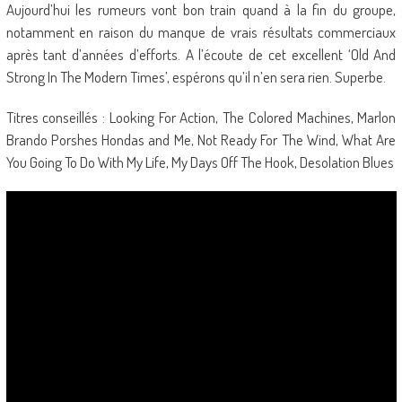
Aujourd’hui les rumeurs vont bon train quand à la fin du groupe,
notamment en raison du manque de vrais résultats commerciaux
après tant d’années d’efforts. A l’écoute de cet excellent ‘Old And
Strong In The Modern Times’, espérons qu’il n’en sera rien. Superbe.
Titres conseillés : Looking For Action, The Colored Machines, Marlon
Brando Porshes Hondas and Me, Not Ready For The Wind, What Are
You Going To Do With My Life, My Days Off The Hook, Desolation Blues