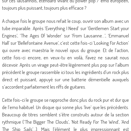
sur ces lausannois, étendard vivant du power pop / emo européen,
toujours plus puissant, toujours plus efficace ?
A chaque fois le groupe nous refait le coup, ouvrir son album avec un
tube imparable. Après ‘Everything I Need’ sur ‘Gentlemen Start your
Engines’, ‘The Ages Of Wonder’ sur ‘From Lausanne…’, ‘Emmanuel
Hall’ sur ‘Bellefontaine Avenue’, c’est cette fois-ci ‘Looking For Action’
qui ouvre avec maestria le nouvel opus du groupe. Et de l’action,
cette fois-ci encore, en veux-tu en voilà, Favez ne saurait nous
décevoir. Après un virage peut-être légèrement plus pop sur l’album
précédent le groupe rassemble ici tous les ingrédients d’un rock plus
direct et puissant, appuyé sur une batterie démentielle auxquels
s’accordent parfaitement les riffs de guitares.
Cette fois-ci le groupe se rapproche donc plus du rock pur et dur que
de l’emo habituel. Un disque qui sonne plus ‘live’ que les précédents.
Beaucoup de titres semblent s’être construits autour de la section
rythmique (‘The Bigger The Clouds’, ‘Not Ready For The Wind’, ‘And
The Ship Sails’…). Mais l’élément le plus impressionnant est