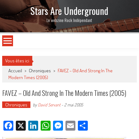
Stars Are Underground
Le webzine Rock Indépendant
Vous êtes ici
Accueil
>
Chroniques
>
FAVEZ – Old And Strong In The
Modern Times (2005)
FAVEZ – Old And Strong In The Modern Times (2005)
Chroniques
by
David Servant
-
2 mai 2005
Facebook
X
LinkedIn
WhatsApp
Messenger
Email
Partager