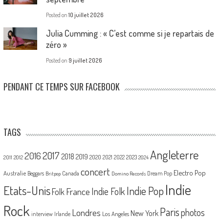
Posted on
10 juillet 2026
Julia Cumming : « C’est comme si je repartais de
zéro »
Posted on
9 juillet 2026
PENDANT CE TEMPS SUR FACEBOOK
TAGS
Angleterre
2017
2016
2018
2019
2020
2021
2022
2023
2011
2012
2024
concert
Electro Pop
Australie
Canada
Beggars
Dream Pop
Britpop
Domino Records
Indie
Etats-Unis
Indie Pop
France
Indie Folk
Folk
Rock
Paris
Londres
photos
New York
Los Angeles
interview
Irlande