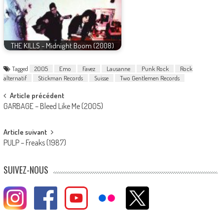
THE KILLS - Midnight Boom (2008)
Tagged
2005
Emo
Favez
Lausanne
Punk Rock
Rock
alternatif
Stickman Records
Suisse
Two Gentlemen Records
Post
Article précédent
GARBAGE – Bleed Like Me (2005)
navigation
Article suivant
PULP – Freaks (1987)
SUIVEZ-NOUS