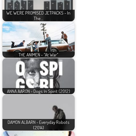
WE WERE PROMISED JETPACKS - In
The…
THE ANIMEN - "At War"
ANNA AARON - Dogs In Spirit (2012)
DAMON ALBARN - Everyday Robots
(2014)