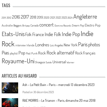
TAGS
Angleterre
2017
2016
2018
2019
2020
2021
2022
2023
2011
2012
2024
concert
Electro Pop
Australie
Canada
Beggars
Dream Pop
Britpop
Domino Records
Indie
Etats-Unis
Indie Pop
France
Indie Folk
Folk
Rock
Paris
Londres
photos
New York
Los Angeles
interview
Irlande
Pias
Rock alternatif
Pop
Rock
Rock Français
playlist
Post Punk
Royaume-Uni
Universal
Shoegaze
Suède
Warner
ARTICLES AU HASARD
Ash – Le Petit Bain – Paris – mercredi 13 décembre 2023
Posted on
30 décembre 2023
RAE MORRIS – Le Trianon – Paris, dimanche 20 mai 2018