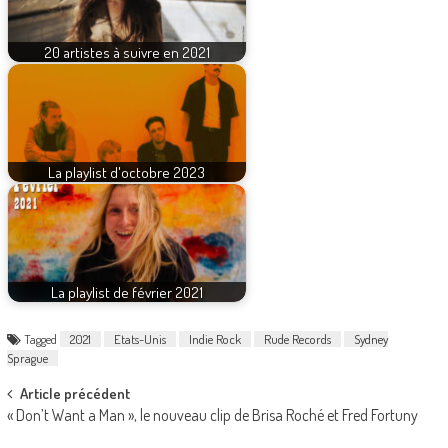
20 artistes à suivre en 2021
La playlist d'octobre 2023
La playlist de février 2021
Tagged
2021
Etats-Unis
Indie Rock
Rude Records
Sydney
Sprague
Post
Article précédent
« Don’t Want a Man », le nouveau clip de Brisa Roché et Fred Fortuny
navigation