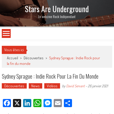
Stars Are Underground
Le webzine Rock Indépendant
Vous êtes ici
Accueil
>
Découvertes
>
Sydney Sprague : Indie Rock pour
la fin du monde
Sydney Sprague : Indie Rock Pour La Fin Du Monde
Découvertes
News
Vidéos
by
David Servant
-
26 janvier 2021
Facebook
X
LinkedIn
WhatsApp
Messenger
Email
Partager