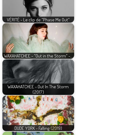
VÉRITÉ - Le clip de "Phase Me Out"
WAXAHATCHEE - "Out in the Storm" -…
WAXAHATCHEE - Out In The Storm
(2017)
DUDE YORK - Falling (2019)