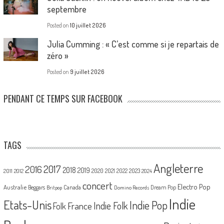
septembre
Posted on
10 juillet 2026
Julia Cumming : « C’est comme si je repartais de
zéro »
Posted on
9 juillet 2026
PENDANT CE TEMPS SUR FACEBOOK
TAGS
Angleterre
2017
2016
2018
2019
2020
2021
2022
2023
2011
2012
2024
concert
Electro Pop
Australie
Canada
Beggars
Dream Pop
Britpop
Domino Records
Indie
Etats-Unis
Indie Pop
France
Indie Folk
Folk