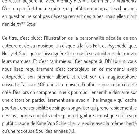
de retour aujourd’hui avec « Shitty Hits » … Comment ? Vraiment?
C’est un peu fort tout de même, et plutôt trompeur, car les chansons
en question ne sont pas nécessairement des tubes, mais elles n’ont
rien de
m***ique
.
Ce titre, c’est plutôt l’illustration de la personnalité décalée de son
auteure et de sa musique. Un disque à la fois Folk et Psychédélique,
Noisy et Soul, qui ne laisse guère le temps à ses auditeurs de trouver
leurs marques. Et c’est tant mieux ! Cet adepte du DIY (oui, si vous
nous lisez régulièrement c’est contagieux en ce moment) avait
autoproduit son premier album, et c’est sur un magnétophone
cassette Tascam 488 dans sa maison d’enfance que celui-ci a été
créé. Dès lors on comprend mieux pourquoi l’ensemble démarre sur
une distorsion particulièrement sale avec « The Image » qui cache
pourtant une sensibilité de singer songwriter qui prend rapidement le
dessus sur des couplets entre piano et guitare acoustique où la voix
plutôt chaude de Katie Von Schleicher virevolte avec la même liberté
qu’une rockeuse Soul des années 70.