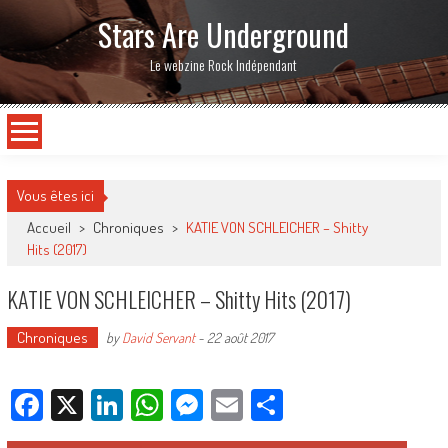
Stars Are Underground
Le webzine Rock Indépendant
Vous êtes ici
Accueil
>
Chroniques
>
KATIE VON SCHLEICHER – Shitty
Hits (2017)
KATIE VON SCHLEICHER – Shitty Hits (2017)
Chroniques
by
David Servant
-
22 août 2017
Facebook
X
LinkedIn
WhatsApp
Messenger
Email
Partager