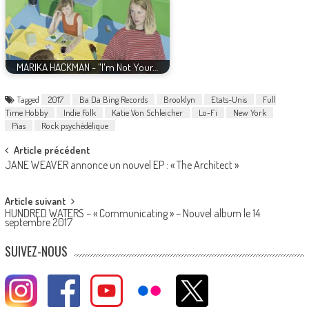
MARIKA HACKMAN - "I'm Not Your…
Tagged
2017
Ba Da Bing Records
Brooklyn
Etats-Unis
Full
Time Hobby
Indie Folk
Katie Von Schleicher
Lo-Fi
New York
Pias
Rock psychédélique
Post
Article précédent
JANE WEAVER annonce un nouvel EP : « The Architect »
navigation
Article suivant
HUNDRED WATERS – « Communicating » – Nouvel album le 14
septembre 2017
SUIVEZ-NOUS