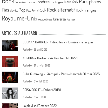
Rock
Paris
Londres
photos
New York
Los Angeles
interview
Irlande
Pias
Rock alternatif
Pop
Rock
Rock Français
playlist
Post Punk
Royaume-Uni
Universal
Shoegaze
Suède
Warner
ARTICLES AU HASARD
JULIANA DAUGHERTY dévoile sa « lumière » le 1er juin
Posted on
29 avril 2018
AURORA – The Gods We Can Touch (2022)
Posted on
27 janvier 2022
Julia Cumming – L’Archipel – Paris – Mercredi 20 mai 2026
Posted on
5 juillet 2026
BRISA ROCHE – Father (2018)
Posted on
5 juin 2018
La playlist d’Octobre 2022