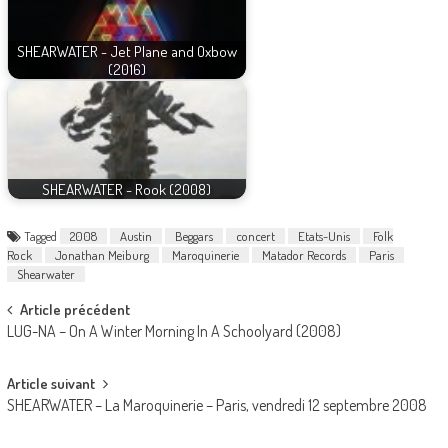
SHEARWATER - Jet Plane and Oxbow
(2016)
SHEARWATER - Rook (2008)
Tagged
2008
Austin
Beggars
concert
Etats-Unis
Folk
Rock
Jonathan Meiburg
Maroquinerie
Matador Records
Paris
Shearwater
Post
Article précédent
LUG-NA – On A Winter Morning In A Schoolyard (2008)
navigation
Article suivant
SHEARWATER – La Maroquinerie – Paris, vendredi 12 septembre 2008