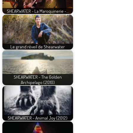
SHEARWATER - La Maroquinerie -…
Le grand réveil de Shearwater
SHEARWATER - The Golden
Archipelago (2010)
SHEARWATER - Animal Joy (2012)