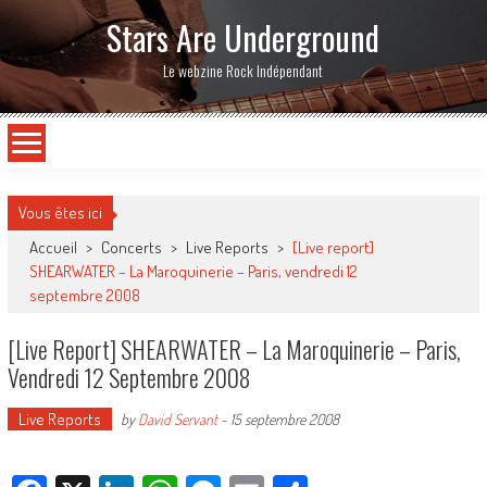
Stars Are Underground
Le webzine Rock Indépendant
Vous êtes ici
Accueil
>
Concerts
>
Live Reports
>
[Live report]
SHEARWATER – La Maroquinerie – Paris, vendredi 12
septembre 2008
[Live Report] SHEARWATER – La Maroquinerie – Paris,
Vendredi 12 Septembre 2008
Live Reports
by
David Servant
-
15 septembre 2008