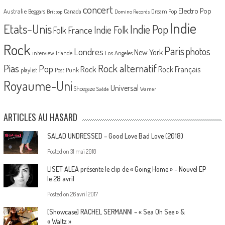
concert
Electro Pop
Australie
Canada
Beggars
Dream Pop
Britpop
Domino Records
Indie
Etats-Unis
Indie Pop
France
Indie Folk
Folk
Rock
Paris
Londres
photos
New York
Los Angeles
interview
Irlande
Pias
Rock alternatif
Pop
Rock
Rock Français
playlist
Post Punk
Royaume-Uni
Universal
Shoegaze
Suède
Warner
ARTICLES AU HASARD
SALAD UNDRESSED – Good Love Bad Love (2018)
Posted on
31 mai 2018
LISET ALEA présente le clip de « Going Home » – Nouvel EP
le 28 avril
Posted on
26 avril 2017
[Showcase] RACHEL SERMANNI – « Sea Oh See » &
« Waltz »