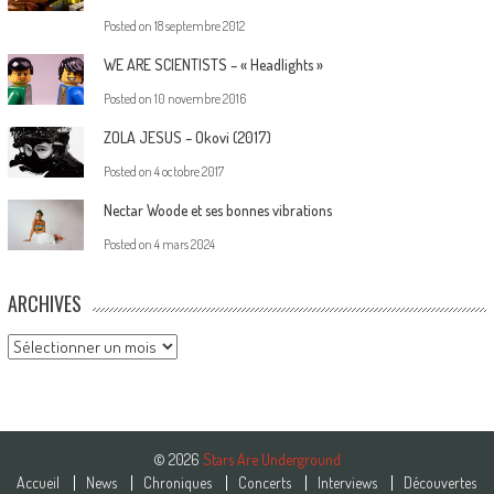
Posted on
18 septembre 2012
WE ARE SCIENTISTS – « Headlights »
Posted on
10 novembre 2016
ZOLA JESUS – Okovi (2017)
Posted on
4 octobre 2017
Nectar Woode et ses bonnes vibrations
Posted on
4 mars 2024
ARCHIVES
Archives
© 2026
Stars Are Underground
Accueil
News
Chroniques
Concerts
Interviews
Découvertes