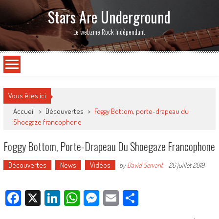
Stars Are Underground
Le webzine Rock Indépendant
Vous êtes ici
Accueil
>
Découvertes
>
Foggy Bottom, porte-drapeau du
Shoegaze francophone
Foggy Bottom, Porte-Drapeau Du Shoegaze Francophone
Découvertes
News
Vidéos
by
David Servant
-
26 juillet 2019
Facebook
X
LinkedIn
WhatsApp
Messenger
Email
Partager