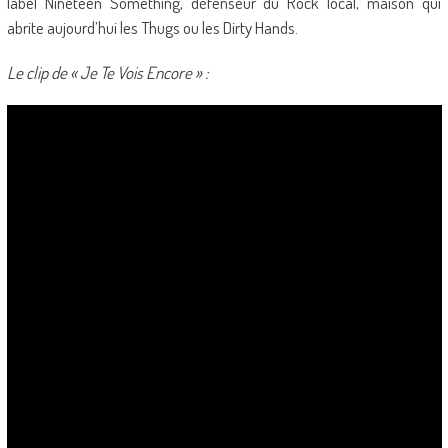
label Nineteen Something, défenseur du Rock local, maison qui
abrite aujourd’hui les Thugs ou les Dirty Hands.
Le clip de « Je Te Vois Encore » :