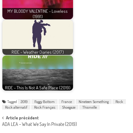
MY BLOODY VALENTINE - Loveless
(1991)
RIDE - Weather Diaries (2017)
RIDE - This Is Not A Safe Place (2019)
Tagged
2019
Foggy Bottom
France
Nineteen Something
Rock
Rock alternatif
Rock Français
Shoegaze
Thionville
Post
Article précédent
ADA LEA – What We Say In Private (2019)
navigation