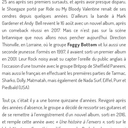
25 ans après ses premiers sursauts, et après avoir presque disparu,
le Shoegaze porté par Ride ou My Bloody Valentine renaît de ses
cendres depuis quelques années. D’ailleurs la bande à Mark
Gardener et Andy Bell revient le 16 août avec un nouvel album, après
un comeback réussi en 2017. Mais ce n’est pas sur la scène
britannique que nous allons nous pencher aujourd’hui. Direction
Thionville, en Lorraine, où le groupe
Foggy Bottom
vit lui aussi une
seconde jeunesse. Formés en 1997, il avaient sorti un premier album
en 2001. Leur Rock noisy avait su capter l’oreille du public anglais à
l’occasion d’une tournée avec le groupe Britpop de Sheffield Paneeni,
mais aussi le français en effectuant les premières parties de Tarmac,
Sharko, Dolly, Matmatah, mais également de Nada Surf, Eiffel, Purr et
Piedbald (USA).
Tout ça, c’était il y a une bonne quinzaine d’années. Revigoré après
des années d’absence, le groupe a décidé de ressortir ses guitares et
de se remettre à l’enregistrement d’un nouvel album, sorti en 2016,
et rempile cette année avec
« Une histoire à l’envers »
, sorti sur le