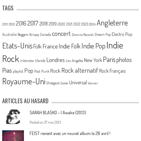
TAGS
Angleterre
2017
2016
2018
2019
2020
2021
2022
2023
2011
2012
2024
concert
Electro Pop
Australie
Canada
Beggars
Dream Pop
Britpop
Domino Records
Indie
Etats-Unis
Indie Pop
France
Indie Folk
Folk
Rock
Paris
Londres
photos
New York
Los Angeles
interview
Irlande
Pias
Rock alternatif
Pop
Rock
Rock Français
playlist
Post Punk
Royaume-Uni
Universal
Shoegaze
Suède
Warner
ARTICLES AU HASARD
SARAH BLASKO – I Awake (2013)
Posted on
27 mai 2013
FEIST revient avec un nouvel album le 28 avril !