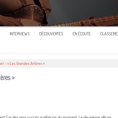
S
INTERVIEWS
DÉCOUVERTES
EN ÉCOUTE
CLASSEME
er – « Les Grandes Artères »
tères »
ger
est l’un des gros succès québécois du moment. Le deuxième album