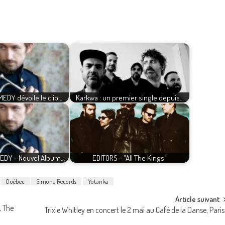
EDY dévoile le clip…
Karkwa : un premier single depuis…
MEDY - Nouvel Album…
EDITORS - "All The Kings"
Québec
Simone Records
Yotanka
Article suivant
, The
Trixie Whitley en concert le 2 mai au Café de la Danse, Paris