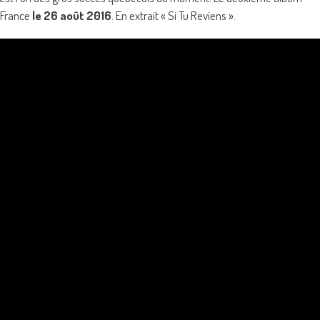
 France
le 26 août 2016
. En extrait « Si Tu Reviens ».