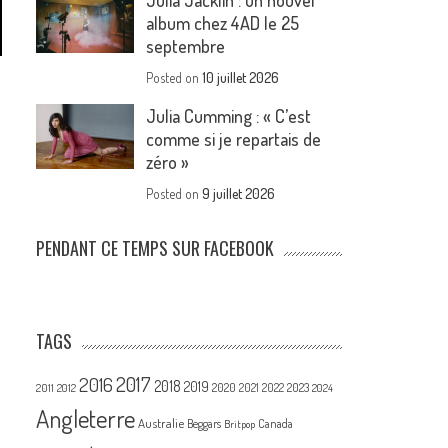
Julia Jacklin : un nouvel
album chez 4AD le 25
septembre
Posted on
10 juillet 2026
Julia Cumming : « C’est
comme si je repartais de
zéro »
Posted on
9 juillet 2026
PENDANT CE TEMPS SUR FACEBOOK
TAGS
2017
2016
2018
2019
2020
2021
2022
2023
2011
2012
2024
Angleterre
Australie
Canada
Beggars
Britpop