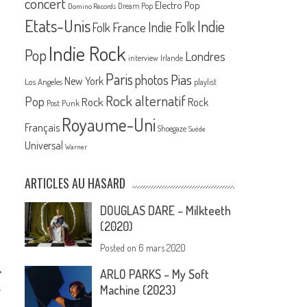
concert
Electro Pop
Dream Pop
Domino Records
Etats-Unis
Indie
France
Indie Folk
Folk
Indie Rock
Pop
Londres
interview
Irlande
Paris
Pias
photos
New York
Los Angeles
playlist
Rock alternatif
Pop
Rock
Rock
Post Punk
Royaume-Uni
Français
Shoegaze
Suède
Universal
Warner
ARTICLES AU HASARD
DOUGLAS DARE – Milkteeth
(2020)
Posted on
6 mars 2020
ARLO PARKS – My Soft
.
Machine (2023)