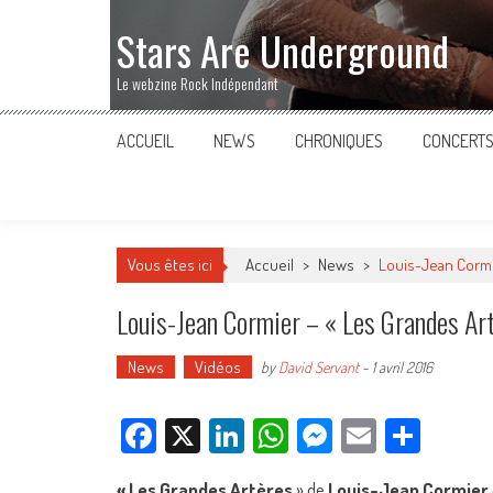
Stars Are Underground
Le webzine Rock Indépendant
ACCUEIL
NEWS
CHRONIQUES
CONCERT
Vous êtes ici
Accueil
>
News
>
Louis-Jean Cormi
Louis-Jean Cormier – « Les Grandes Ar
News
Vidéos
by
David Servant
-
1 avril 2016
Facebook
X
LinkedIn
WhatsApp
Messenger
Email
Parta
« Les Grandes Artères
» de
Louis-Jean Cormier