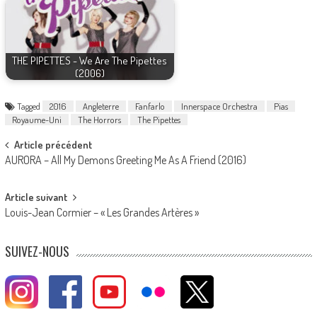
THE PIPETTES - We Are The Pipettes
(2006)
Tagged
2016
Angleterre
Fanfarlo
Innerspace Orchestra
Pias
Royaume-Uni
The Horrors
The Pipettes
Post
Article précédent
AURORA – All My Demons Greeting Me As A Friend (2016)
navigation
Article suivant
Louis-Jean Cormier – « Les Grandes Artères »
SUIVEZ-NOUS