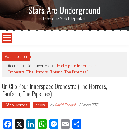
Stars Are Underground
Le webzine Rock Indépendant
Vous êtes ici
Accueil
>
Découvertes
>
Un clip pour Innerspace
Orchestra (The Horrors, Fanfarlo, The Pipettes)
Un Clip Pour Innerspace Orchestra (The Horrors,
Fanfarlo, The Pipettes)
Découvertes
News
by
David Servant
-
31 mars 2016
Facebook
X
LinkedIn
WhatsApp
Messenger
Email
Partager