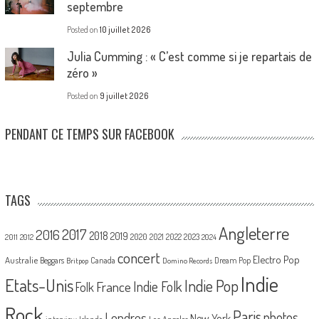
septembre
Posted on
10 juillet 2026
Julia Cumming : « C’est comme si je repartais de
zéro »
Posted on
9 juillet 2026
PENDANT CE TEMPS SUR FACEBOOK
TAGS
Angleterre
2017
2016
2018
2019
2020
2021
2022
2023
2011
2012
2024
concert
Electro Pop
Australie
Canada
Beggars
Dream Pop
Britpop
Domino Records
Indie
Etats-Unis
Indie Pop
France
Indie Folk
Folk
Rock
Paris
Londres
photos
New York
Los Angeles