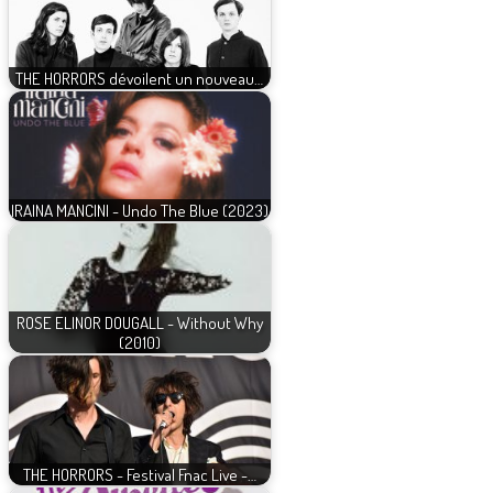
THE HORRORS dévoilent un nouveau…
IRAINA MANCINI - Undo The Blue (2023)
ROSE ELINOR DOUGALL - Without Why
(2010)
THE HORRORS - Festival Fnac Live -…