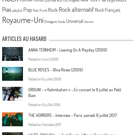
interview
Irlande
Pias
Rock alternatif
Pop
Rock
Rock Français
playlist
Post Punk
Royaume-Uni
Universal
Shoegaze
Suède
Warner
ARTICLES AU HASARD
ANNA TERNHEIM – Leaving On A Mayday (2009)
Posted on
2 avril 2009
BLUE ROSES – Blue Roses (2009)
Posted on
9 juillet 2009
OROUNI – « Kalimbalism » – En concert le 9 juillet au Petit
Bain
Posted on
6 juillet 2016
THE HORRORS – Interview – Paris, samedi 8 juillet 2017
Posted on
3 octobre 2017