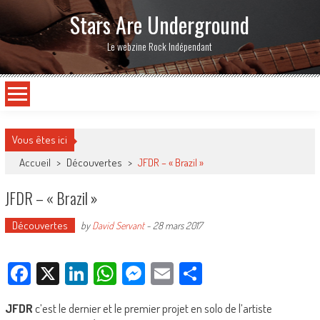
Stars Are Underground
Le webzine Rock Indépendant
Vous êtes ici
Accueil
>
Découvertes
>
JFDR – « Brazil »
JFDR – « Brazil »
Découvertes
by
David Servant
-
28 mars 2017
Facebook
X
LinkedIn
WhatsApp
Messenger
Email
Partager
JFDR
c’est le dernier et le premier projet en solo de l’artiste