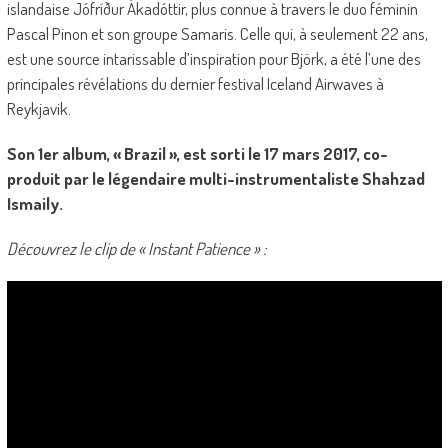
islandaise Jófríður Ákadóttir, plus connue à travers le duo féminin
Pascal Pinon et son groupe Samaris. Celle qui, à seulement 22 ans,
est une source intarissable d’inspiration pour Björk, a été l’une des
principales révélations du dernier festival Iceland Airwaves à
Reykjavik.
Son 1er album, « Brazil », est sorti le 17 mars 2017, co-
produit par le légendaire multi-instrumentaliste Shahzad
Ismaily.
Découvrez le clip de « Instant Patience » :