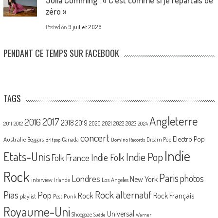
zéro »
Posted on
9 juillet 2026
PENDANT CE TEMPS SUR FACEBOOK
TAGS
Angleterre
2017
2016
2018
2019
2020
2021
2022
2023
2011
2012
2024
concert
Electro Pop
Australie
Canada
Beggars
Dream Pop
Britpop
Domino Records
Indie
Etats-Unis
Indie Pop
France
Indie Folk
Folk
Rock
Paris
Londres
photos
New York
Los Angeles
interview
Irlande
Pias
Rock alternatif
Pop
Rock
Rock Français
playlist
Post Punk
Royaume-Uni
Universal
Shoegaze
Suède
Warner