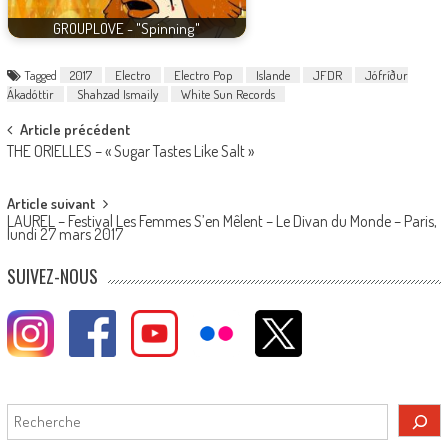
GROUPLOVE - "Spinning"
Tagged
2017
Electro
Electro Pop
Islande
JFDR
Jófríður
Ákadóttir
Shahzad Ismaily
White Sun Records
Post
Article précédent
THE ORIELLES – « Sugar Tastes Like Salt »
navigation
Article suivant
LAUREL – Festival Les Femmes S’en Mêlent – Le Divan du Monde – Paris,
lundi 27 mars 2017
SUIVEZ-NOUS
Rechercher