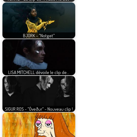
BJÖRK - "Notget"
LISA MITCHELL dévoile le clip de…
SIGUR ROS - "Óveður" - Nouveau clip !