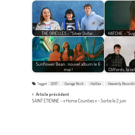
THE ORIELLES - "Silver Dollar…
HATCHIE - "Sug
Sunflower Bean : nouvel album le 6
mai !
Cliffords, la r
Tagged
2017
Garage Rock
Halifax
Heavenly Recordi
Post
Article précédent
SAINT ETIENNE – « Home Counties » – Sortie le 2 juin
navigation