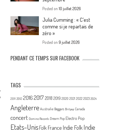
Posted on
10 juillet 2026
Julia Cumming : « C’est
comme si je repartais de
zéro »
Posted on
9 juillet 2026
PENDANT CE TEMPS SUR FACEBOOK
TAGS
2017
»
2016
2018
2019
2020
2021
2022
2023
2011
2012
2024
Angleterre
Australie
Canada
Beggars
Britpop
concert
Electro Pop
Dream Pop
Domino Records
Etats-Unis
Indie
France
Indie Folk
Folk