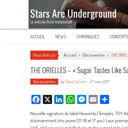
Stars Are Underground
Le webzine Rock Indépendant
ACCUEIL
NEWS
CHRONIQUES
CONCERT
Vous êtes ici
Accueil
>
Découvertes
>
THE ORIELL
THE ORIELLES – « Sugar Tastes Like Sa
Découvertes
by
David Servant
-
27 mars 2017
Facebook
X
LinkedIn
WhatsApp
Messenger
Email
Parta
Nouvelle signature du label Heavenly (Temples, TOY, King
étonnamment très jeune (21, 18 et 17 ans). Leur premier
Well, ain’t you so sweet that you make sugar taste just 