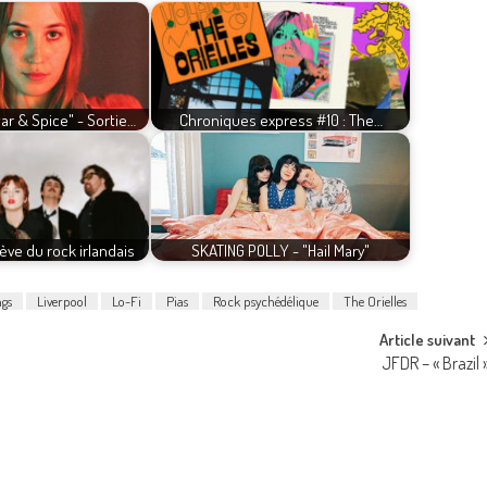
ar & Spice" - Sortie…
Chroniques express #10 : The…
elève du rock irlandais
SKATING POLLY - "Hail Mary"
ngs
Liverpool
Lo-Fi
Pias
Rock psychédélique
The Orielles
Article suivant
JFDR – « Brazil 