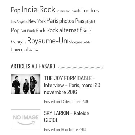
Indie Rock
Pop
Londres
interview
Irlande
Paris
Pias
photos
New York
Los Angeles
playlist
Rock alternatif
Pop
Rock
Rock
Post Punk
Royaume-Uni
Français
Shoegaze
Suède
Universal
Warner
ARTICLES AU HASARD
THE JOY FORMIDABLE –
Interview – Paris, mardi 29
novembre 2016
Posted on
13 décembre 2016
SKY LARKIN – Kaleide
(2010)
Posted on
19 octobre 2010