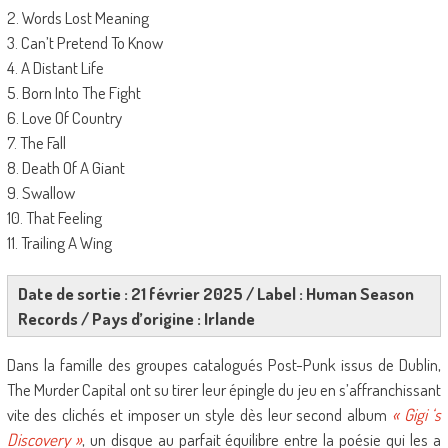
2. Words Lost Meaning
3. Can’t Pretend To Know
4. A Distant Life
5. Born Into The Fight
6. Love Of Country
7. The Fall
8. Death Of A Giant
9. Swallow
10. That Feeling
11. Trailing A Wing
Date de sortie : 21 février 2025 / Label : Human Season
Records / Pays d’origine : Irlande
Dans la famille des groupes catalogués Post-Punk issus de Dublin,
The Murder Capital ont su tirer leur épingle du jeu en s’affranchissant
vite des clichés et imposer un style dès leur second album
« Gigi ‘s
Discovery »
, un disque au parfait équilibre entre la poésie qui les a