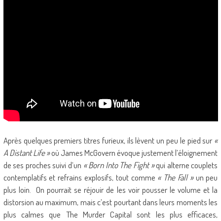
Après quelques premiers titres furieux, ils lèvent un peu le pied sur
«
A Distant Life »
où James McGovern évoque justement l’éloignement
de ses proches suivi d’un
« Born Into The Fight »
qui alterne couplets
contemplatifs et refrains explosifs, tout comme
« The Fall »
un peu
plus loin. On pourrait se réjouir de les voir pousser le volume et la
distorsion au maximum, mais c’est pourtant dans leurs moments les
plus calmes que The Murder Capital sont les plus efficaces,