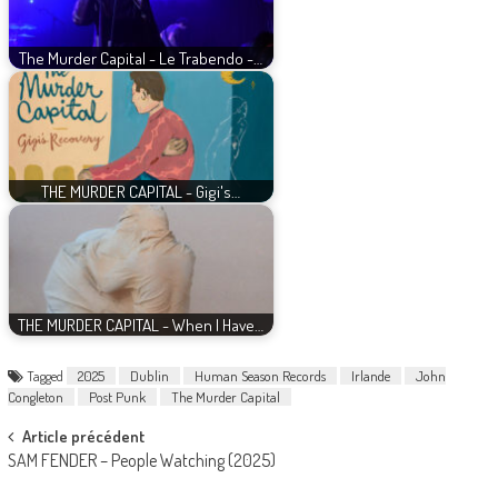
The Murder Capital - Le Trabendo -…
THE MURDER CAPITAL - Gigi's…
THE MURDER CAPITAL - When I Have…
Tagged
2025
Dublin
Human Season Records
Irlande
John
Congleton
Post Punk
The Murder Capital
Post
Article précédent
SAM FENDER – People Watching (2025)
navigation