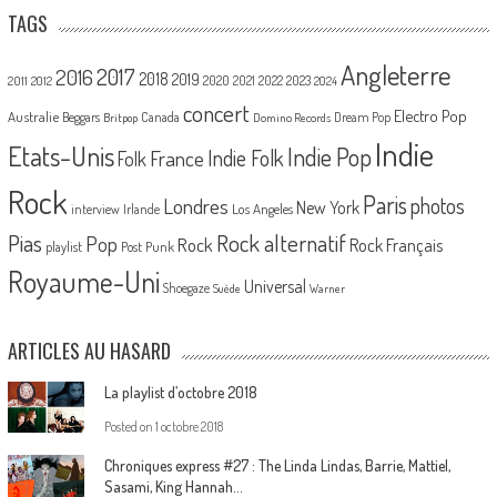
TAGS
Angleterre
2017
2016
2018
2019
2020
2021
2022
2023
2011
2012
2024
concert
Electro Pop
Australie
Canada
Beggars
Dream Pop
Britpop
Domino Records
Indie
Etats-Unis
Indie Pop
France
Indie Folk
Folk
Rock
Paris
Londres
photos
New York
Los Angeles
interview
Irlande
Pias
Rock alternatif
Pop
Rock
Rock Français
playlist
Post Punk
Royaume-Uni
Universal
Shoegaze
Suède
Warner
ARTICLES AU HASARD
La playlist d’octobre 2018
Posted on
1 octobre 2018
Chroniques express #27 : The Linda Lindas, Barrie, Mattiel,
Sasami, King Hannah…