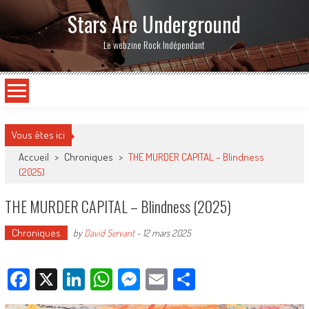
Stars Are Underground
Le webzine Rock Indépendant
Vous êtes ici
Accueil
>
Chroniques
>
THE MURDER CAPITAL – Blindness
(2025)
THE MURDER CAPITAL – Blindness (2025)
Chroniques
by
David Servant
-
12 mars 2025
Facebook
X
LinkedIn
WhatsApp
Messenger
Email
Partager