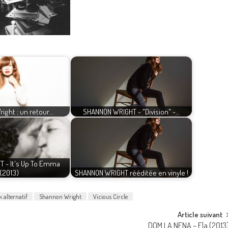
ight : un retour…
SHANNON WRIGHT - "Division" -…
T - It's Up To Emma
(2013)
SHANNON WRIGHT rééditée en vinyle !
 alternatif
Shannon Wright
Vicious Circle
Article suivant
DOM LA NENA – Ela (2013