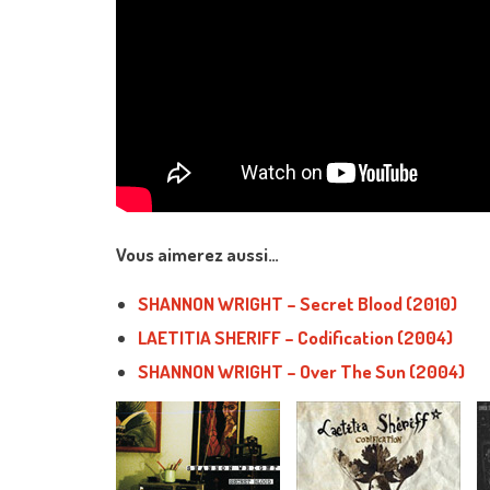
Vous aimerez aussi…
SHANNON WRIGHT – Secret Blood (2010)
LAETITIA SHERIFF – Codification (2004)
SHANNON WRIGHT – Over The Sun (2004)