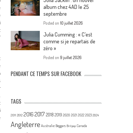
Julia Jacklin : un nouvel
u
album chez 4AD le 25
e
septembre
é
i
Posted on
10 juillet 2026
t
Julia Cumming : « C’est
’
comme si je repartais de
zéro »
t
Posted on
9 juillet 2026
e
n
PENDANT CE TEMPS SUR FACEBOOK
s
r
.
TAGS
t
i
2017
2016
2018
2019
2020
2021
2022
2023
2011
2012
2024
e
Angleterre
Australie
Canada
Beggars
Britpop