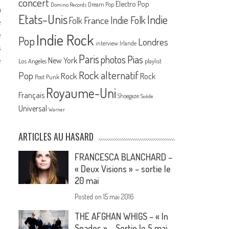
concert
Electro Pop
Dream Pop
Domino Records
a
Etats-Unis
Indie
France
Indie Folk
Folk
e
e
Indie Rock
Pop
Londres
interview
Irlande
s
Paris
Pias
photos
e
New York
Los Angeles
playlist
Rock alternatif
Pop
Rock
Rock
Post Punk
Royaume-Uni
Français
Shoegaze
Suède
Universal
Warner
ARTICLES AU HASARD
FRANCESCA BLANCHARD –
« Deux Visions » – sortie le
20 mai
Posted on
15 mai 2016
THE AFGHAN WHIGS – « In
Spades » – Sortie le 5 mai