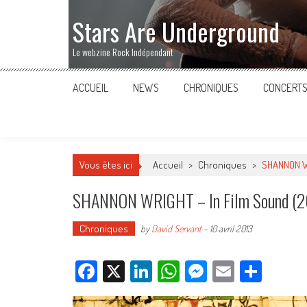
Stars Are Underground
Le webzine Rock Indépendant
ACCUEIL
NEWS
CHRONIQUES
CONCERT
Vous êtes ici
Accueil
>
Chroniques
>
SHANNON WR
SHANNON WRIGHT – In Film Sound (2
Chroniques
by
David Servant
-
10 avril 2013
Facebook
X
LinkedIn
WhatsApp
Messenger
Email
Parta