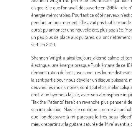
Shannon Wright fait partie de ces artistes qui nous 
disque. Elle que l’on avait découverte en 2004 – elle n
énergie mémorables. Pourtant ce côté nerveux n’est qu
pendant un bon moment. Elle avait pris tout le monde à
aurait pu annoncer une nouvelle ère, plus apaisée. ‘Ho
un peu plus de place aux guitares, qui ont nettement 
sorti en 2010.
Shannon Wright a ainsi toujours alterné calme et tem
électrique, une énergie presque Punk émane de ce 10è
démonstration de bruit, avec une très lourde distorsio
la sent partie pour nous dévoiler un disque puissant,
oeuvres les moins noires sont toutefois mélancolique
droit à un hymne à la joie, avec son atmosphère inqui
‘Tax the Patients’ ferait en revanche plus penser à 
son introduction. Mais elle continue comme à son habit
que l’on découvre à mi-parcours le très beau ‘Blee
mieux repartir sur la guitare saturée de ‘Mire’ avant la