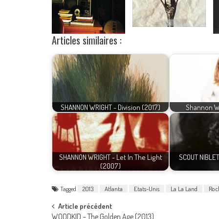
Articles similaires :
SHANNON WRIGHT - Division (2017)
Shannon Wr
SHANNON WRIGHT - Let In The Light
SCOUT NIBLET
(2007)
Tagged
2013
Atlanta
Etats-Unis
La La Land
Rock
Post
Article précédent
WOODKID – The Golden Age (2013)