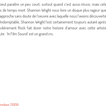
peut paraître un peu court, surtout quand c’est aussi réussi, mais cel
as de temps mort. Shannon Wright nous livre un disque plus rageur qu
 rapproche sans doute de l’oeuvre avec laquelle nous l’avions découvert
. Indomptable, Shannon Wright l’est certainement toujours autant aprè
culièrement Rock fait durer notre histoire d’amour avec cette artist
e : ‘In Film Sound’ est un grand cru.
ptembre 2009