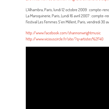
L’Alhambra, Paris, lundi 12 octobre 2009 : compte-ren
La Maroquinerie, Paris, Lundi 16 avril 2007 : compte-r
Festival Les Femmes S’en Mêlent, Paris, vendredi 30 a
http://www.facebook.com/shannonwrightmusic
http://www.viciouscircle.fr/site/?q=artistes%2F40