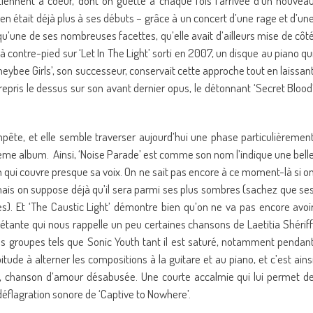
tiennent à coeur, dont on guette à chaque fois l’arrivée d’un nouvea
’en était déjà plus à ses débuts – grâce à un concert d’une rage et d’un
’une de ses nombreuses facettes, qu’elle avait d’ailleurs mise de côt
 contre-pied sur ‘Let In The Light’ sorti en 2007, un disque au piano qu
neybee Girls’, son successeur, conservait cette approche tout en laissan
repris le dessus sur son avant dernier opus, le détonnant ‘Secret Blood
pête, et elle semble traverser aujourd’hui une phase particulièremen
me album. Ainsi, ‘Noise Parade’ est comme son nom l’indique une bell
n qui couvre presque sa voix. On ne sait pas encore à ce moment-là si o
 mais on suppose déjà qu’il sera parmi ses plus sombres (sachez que se
s). Et ‘The Caustic Light’ démontre bien qu’on ne va pas encore avoi
étante qui nous rappelle un peu certaines chansons de Laetitia Shériff
des groupes tels que Sonic Youth tant il est saturé, notamment pendan
ude à alterner les compositions à la guitare et au piano, et c’est ains
d’, chanson d’amour désabusée. Une courte accalmie qui lui permet d
 déflagration sonore de ‘Captive to Nowhere’.