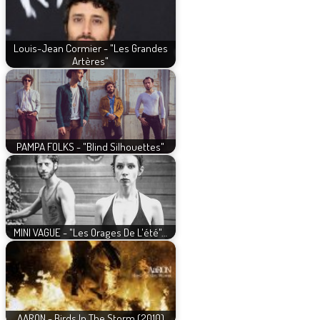
Louis-Jean Cormier - "Les Grandes
Artères"
PAMPA FOLKS - "Blind Silhouettes"
MINI VAGUE - "Les Orages De L'été"…
AARON - Birds In The Storm (2010)