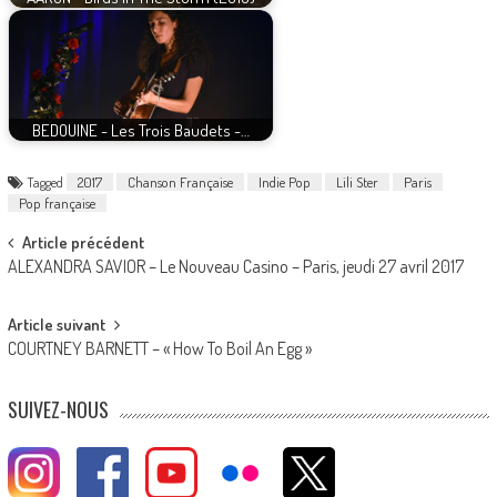
BEDOUINE - Les Trois Baudets -…
Tagged
2017
Chanson Française
Indie Pop
Lili Ster
Paris
Pop française
Post
Article précédent
ALEXANDRA SAVIOR – Le Nouveau Casino – Paris, jeudi 27 avril 2017
navigation
Article suivant
COURTNEY BARNETT – « How To Boil An Egg »
SUIVEZ-NOUS