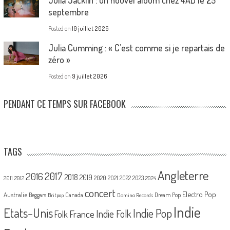
septembre
Posted on
10 juillet 2026
Julia Cumming : « C’est comme si je repartais de
zéro »
Posted on
9 juillet 2026
PENDANT CE TEMPS SUR FACEBOOK
TAGS
Angleterre
2017
2016
2018
2019
2020
2021
2022
2023
2011
2012
2024
concert
Electro Pop
Australie
Canada
Beggars
Dream Pop
Britpop
Domino Records
Indie
Etats-Unis
Indie Pop
France
Indie Folk
Folk