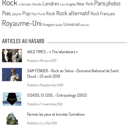
Rock
Paris
Londres
photos
New York
Los Angeles
interview
Irlande
Pias
Rock alternatif
Pop
Rock
Rock Français
playlist
Post Punk
Royaume-Uni
Universal
Shoegaze
Suède
Warner
ARTICLES AU HASARD
WILD TIMES – « The Wanderers »
Posted on
18 mars 2017
SAM FENDER – Rock en Seine – Domaine National de Saint
Cloud – 25 août 2019
Posted on
8 septembre 2019
SCHOOL IS COOL – Entropology (2012)
Posted on
7 novembre 2012
Fermez les yeux et écoutez Somehow
Posted on
2 juillet 2019