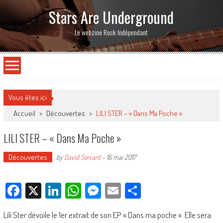
Stars Are Underground
Le webzine Rock Indépendant
Vous êtes ici
Accueil
>
Découvertes
>
LILI STER – « Dans Ma Poche »
LILI STER – « Dans Ma Poche »
Découvertes
by
David Servant
-
16 mai 2017
Facebook
X
LinkedIn
WhatsApp
Messenger
Email
Partager
Lili Ster dévoile le 1er extrait de son EP « Dans ma poche ». Elle sera