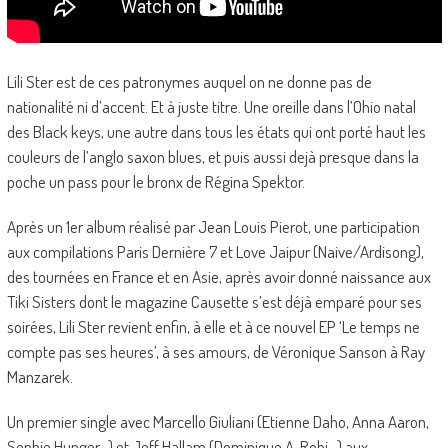
Lili Ster est de ces patronymes auquel on ne donne pas de
nationalité ni d’accent. Et à juste titre. Une oreille dans l’Ohio natal
des Black keys, une autre dans tous les états qui ont porté haut les
couleurs de l’anglo saxon blues, et puis aussi dejà presque dans la
poche un pass pour le bronx de Régina Spektor.
Après un 1er album réalisé par Jean Louis Pierot, une participation
aux compilations Paris Dernière 7 et Love Jaipur (Naive/Ardisong),
des tournées en France et en Asie, après avoir donné naissance aux
Tiki Sisters dont le magazine Causette s’est déjà emparé pour ses
soirées, Lili Ster revient enfin, à elle et à ce nouvel EP ‘Le temps ne
compte pas ses heures’, à ses amours, de Véronique Sanson à Ray
Manzarek.
Un premier single avec Marcello Giuliani (Etienne Daho, Anna Aaron,
Sophie Hunger…) et Jeff Hallam (Dominique A, Robi,..) aux