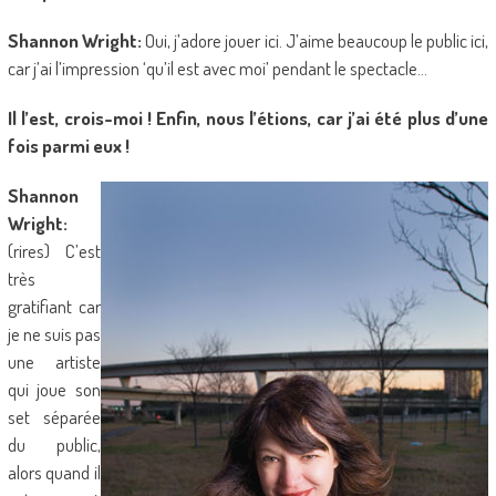
Shannon Wright:
Oui, j’adore jouer ici. J’aime beaucoup le public ici,
car j’ai l’impression ‘qu’il est avec moi’ pendant le spectacle…
Il l’est, crois-moi ! Enfin, nous l’étions, car j’ai été plus d’une
fois parmi eux !
Shannon
Wright:
(rires) C’est
très
gratifiant car
je ne suis pas
une artiste
qui joue son
set séparée
du public,
alors quand il