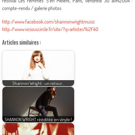
Festival Les Femmes S’en Mêlent, Paris, vendredi 30 avril2004 :
compte-rendu / galerie photos
http://www.facebook.com/shannonwrightmusic
http://www.viciouscircle.fr/site/?q=artistes%2F40
Articles similaires :
Shannon Wright : un retour…
SHANNON WRIGHT rééditée en vinyle !