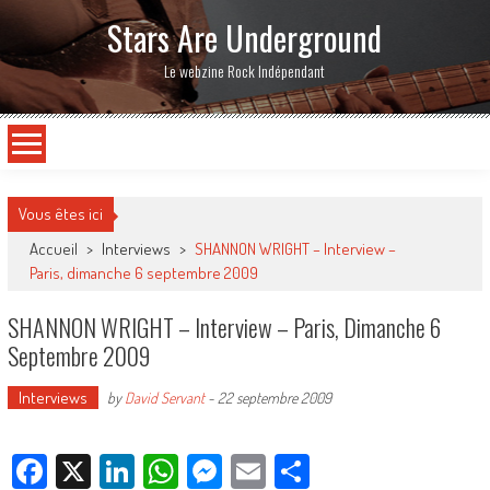
Stars Are Underground
Le webzine Rock Indépendant
Vous êtes ici
Accueil
>
Interviews
>
SHANNON WRIGHT – Interview –
Paris, dimanche 6 septembre 2009
SHANNON WRIGHT – Interview – Paris, Dimanche 6
Septembre 2009
Interviews
by
David Servant
-
22 septembre 2009
Facebook
X
LinkedIn
WhatsApp
Messenger
Email
Partager