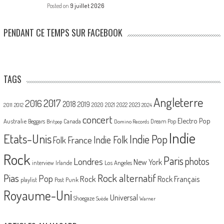
Posted on
9 juillet 2026
PENDANT CE TEMPS SUR FACEBOOK
TAGS
Angleterre
2017
2016
2018
2019
2020
2021
2022
2023
2011
2012
2024
concert
Electro Pop
Australie
Canada
Beggars
Dream Pop
Britpop
Domino Records
Indie
Etats-Unis
Indie Pop
France
Indie Folk
Folk
Rock
Paris
Londres
photos
New York
Los Angeles
interview
Irlande
Pias
Rock alternatif
Pop
Rock
Rock Français
playlist
Post Punk
Royaume-Uni
Universal
Shoegaze
Suède
Warner