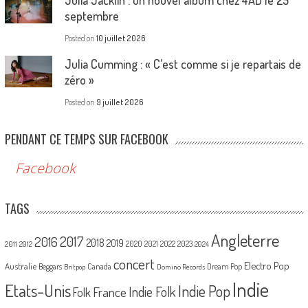
septembre
Posted on
10 juillet 2026
Julia Cumming : « C’est comme si je repartais de
zéro »
Posted on
9 juillet 2026
PENDANT CE TEMPS SUR FACEBOOK
Facebook
TAGS
Angleterre
2017
2016
2018
2019
2020
2021
2022
2023
2011
2012
2024
concert
Electro Pop
Australie
Canada
Beggars
Dream Pop
Britpop
Domino Records
Indie
Etats-Unis
Indie Pop
France
Indie Folk
Folk