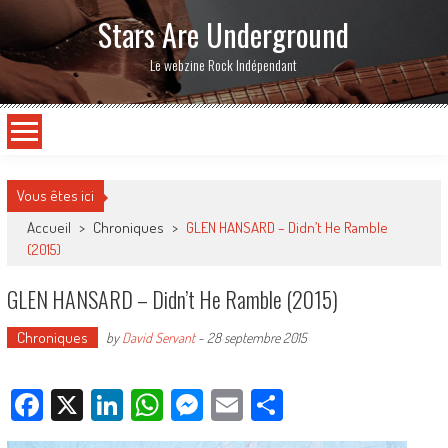
Stars Are Underground
Le webzine Rock Indépendant
Vous êtes ici
Accueil
>
Chroniques
>
GLEN HANSARD – Didn’t He Ramble
(2015)
GLEN HANSARD – Didn’t He Ramble (2015)
Chroniques
by
David Servant
-
28 septembre 2015
Facebook
X
LinkedIn
WhatsApp
Messenger
Email
Partager