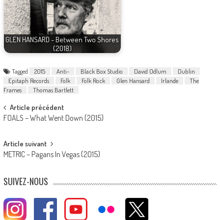
GLEN HANSARD - Between Two Shores
(2018)
Tagged
2015
Anti-
Black Box Studio
David Odlum
Dublin
Epitaph Records
Folk
Folk Rock
Glen Hansard
Irlande
The
Frames
Thomas Bartlett
Post
Article précédent
FOALS – What Went Down (2015)
navigation
Article suivant
METRIC – Pagans In Vegas (2015)
SUIVEZ-NOUS