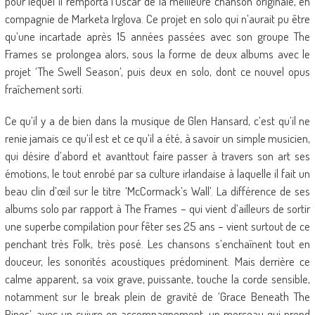
pour lequel il remporta l’Oscar de la meilleure chanson originale, en
compagnie de Marketa Irglova. Ce projet en solo qui n’aurait pu être
qu’une incartade après 15 années passées avec son groupe The
Frames se prolongea alors, sous la forme de deux albums avec le
projet ‘The Swell Season’, puis deux en solo, dont ce nouvel opus
fraîchement sorti.
Ce qu’il y a de bien dans la musique de Glen Hansard, c’est qu’il ne
renie jamais ce qu’il est et ce qu’il a été, à savoir un simple musicien,
qui désire d’abord et avanttout faire passer à travers son art ses
émotions, le tout enrobé par sa culture irlandaise à laquelle il fait un
beau clin d’œil sur le titre ‘McCormack’s Wall’. La différence de ses
albums solo par rapport à The Frames – qui vient d’ailleurs de sortir
une superbe compilation pour fêter ses 25 ans – vient surtout de ce
penchant très Folk, très posé. Les chansons s’enchaînent tout en
douceur, les sonorités acoustiques prédominent. Mais derrière ce
calme apparent, sa voix grave, puissante, touche la corde sensible,
notamment sur le break plein de gravité de ‘Grace Beneath The
Pines’, avec un cuivre en accompagnement, un morceau qui prend