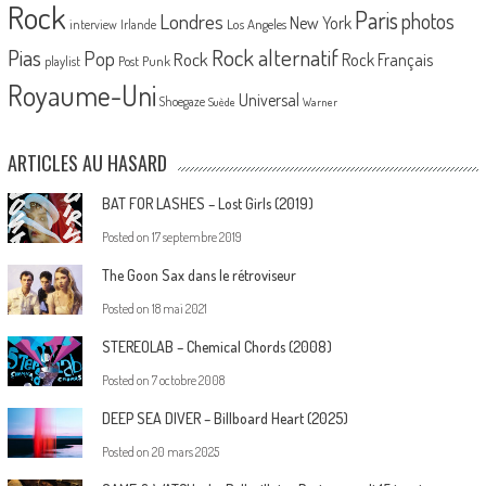
Rock
Paris
Londres
photos
New York
Los Angeles
interview
Irlande
Pias
Rock alternatif
Pop
Rock
Rock Français
playlist
Post Punk
Royaume-Uni
Universal
Shoegaze
Suède
Warner
ARTICLES AU HASARD
BAT FOR LASHES – Lost Girls (2019)
Posted on
17 septembre 2019
The Goon Sax dans le rétroviseur
Posted on
18 mai 2021
STEREOLAB – Chemical Chords (2008)
Posted on
7 octobre 2008
DEEP SEA DIVER – Billboard Heart (2025)
Posted on
20 mars 2025