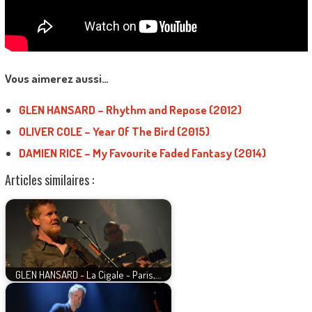
Vous aimerez aussi…
GLEN HANSARD – Rhythm and Repose (2012)
OLIVER COLE – Year Of The Bird (2015)
DAMIEN RICE – My Favourite Faded Fantasy (2014)
Articles similaires :
GLEN HANSARD - La Cigale - Paris,…