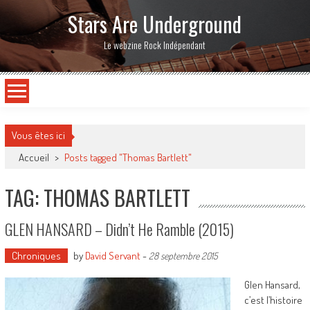
Stars Are Underground
Le webzine Rock Indépendant
Vous êtes ici
Accueil
>
Posts tagged "Thomas Bartlett"
TAG: THOMAS BARTLETT
GLEN HANSARD – Didn’t He Ramble (2015)
Chroniques
by
David Servant
-
28 septembre 2015
Glen Hansard,
c’est l’histoire