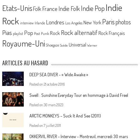
Indie
Etats-Unis
Indie Pop
France
Indie Folk
Folk
Rock
Paris
Londres
photos
New York
Los Angeles
interview
Irlande
Pias
Rock alternatif
Pop
Rock
Rock Français
playlist
Post Punk
Royaume-Uni
Universal
Shoegaze
Suède
Warner
ARTICLES AU HASARD
DEEP SEA DIVER – « Wide Awake »
Posted on
21 octobre 2016
Swell : Sunshine Everyday Tour en hommage à David Freel
Posted on
30 mars 2023
ARCTIC MONKEYS – Suck It And See (2011)
Posted on
7 juillet 2011
OKKERVIL RIVER – Interview – Montreuil, mercredi 30 mars