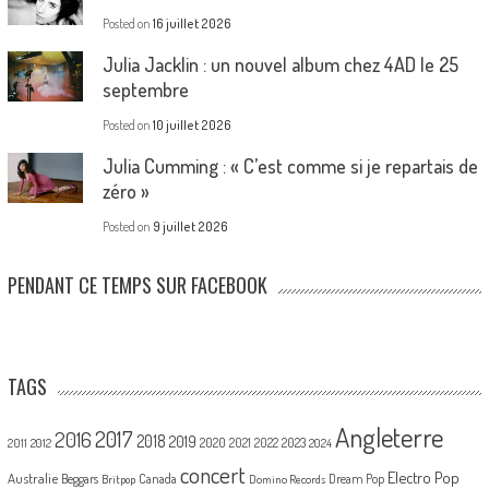
Posted on
16 juillet 2026
Julia Jacklin : un nouvel album chez 4AD le 25
septembre
Posted on
10 juillet 2026
Julia Cumming : « C’est comme si je repartais de
zéro »
Posted on
9 juillet 2026
PENDANT CE TEMPS SUR FACEBOOK
TAGS
Angleterre
2017
2016
2018
2019
2020
2021
2022
2023
2011
2012
2024
concert
Electro Pop
Australie
Canada
Beggars
Dream Pop
Britpop
Domino Records