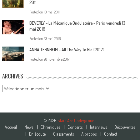
2011
Posted on
10 mai 2011
BEVERLY – La Mécanique Ondulatoire – Paris, vendredi 13
mai 2016
Posted on
23 mai 2016
ANNA TERNHEIM – All The Way To Rio (2017)
Posted on
28 novembre 2017
ARCHIVES
Archives
© 2026
Stars Are Underground
Accueil
News
Chroniques
Concerts
Interviews
Découvertes
En écoute
Classements
A propos
Contact