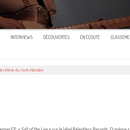
S
INTERVIEWS
DÉCOUVERTES
EN ÉCOUTE
CLASSEME
 la relève du rock irlandais
ger
premier EP,
« Salt of the Lee »
, sur le label Relentless Records. Et même s