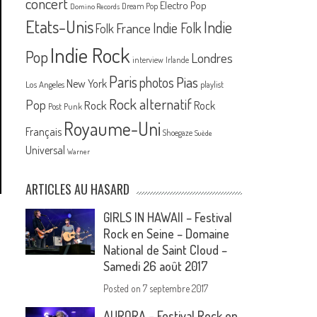
concert
Electro Pop
Dream Pop
Domino Records
Etats-Unis
Indie
France
Indie Folk
Folk
Indie Rock
Pop
Londres
interview
Irlande
Paris
Pias
photos
New York
Los Angeles
playlist
Rock alternatif
Pop
Rock
Rock
Post Punk
Royaume-Uni
Français
Shoegaze
Suède
Universal
Warner
ARTICLES AU HASARD
GIRLS IN HAWAII – Festival
Rock en Seine – Domaine
National de Saint Cloud –
Samedi 26 août 2017
Posted on
7 septembre 2017
AURORA – Festival Rock en