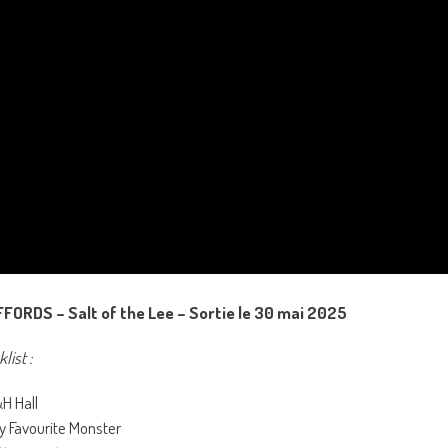
FFORDS – Salt of the Lee – Sortie le 30 mai 2025
list :
&H Hall
y Favourite Monster