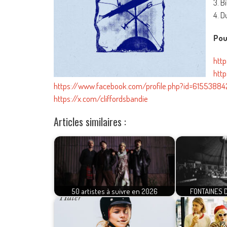
3. B
4. 
Pou
http
htt
https://www.facebook.com/profile.php?id=6155388
https://x.com/cliffordsbandie
Articles similaires :
50 artistes à suivre en 2026
FONTAINES D.