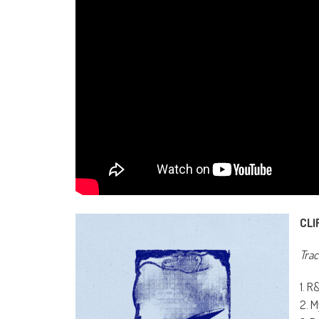
CLI
Track
1. R
2. M