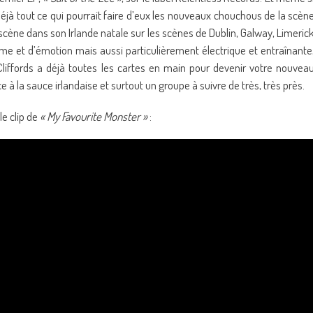
déjà tout ce qui pourrait faire d’eux les nouveaux chouchous de la scèn
 scène dans son Irlande natale sur les scènes de Dublin, Galway, Limeric
me et d’émotion mais aussi particulièrement électrique et entraînante
Cliffords a déjà toutes les cartes en main pour devenir votre nouvea
e à la sauce irlandaise et surtout un groupe à suivre de très, très près.
le clip de
« My Favourite Monster »
: