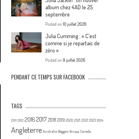
Julia Jacklin : un nouvel
album chez 4AD le 25
septembre
Posted on
10 juillet 2026
Julia Cumming : « C’est
comme si je repartais de
zéro »
Posted on
9 juillet 2026
PENDANT CE TEMPS SUR FACEBOOK
TAGS
2017
2016
2018
2019
2020
2021
2022
2023
2011
2012
2024
Angleterre
Australie
Canada
Beggars
Britpop