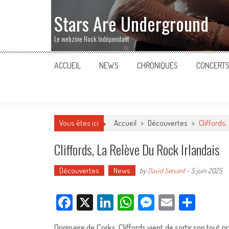
Stars Are Underground
Le webzine Rock Indépendant
ACCUEIL
NEWS
CHRONIQUES
CONCERT
Vous êtes ici
Accueil
>
Découvertes
>
Cliffords,
Cliffords, La Relève Du Rock Irlandais
Découvertes
News
by
David Servant
-
5 juin 2025
Facebook
X
LinkedIn
WhatsApp
Messenger
Email
Parta
Originaire de Corks, Cliffords vient de sortir son tout 