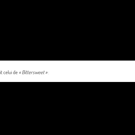
it celui de
« Bittersweet »
: