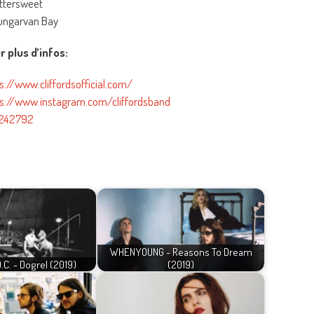
ittersweet
Dungarvan Bay
r plus d’infos:
s://www.cliffordsofficial.com/
ps://www.instagram.com/cliffordsband
4242792
WHENYOUNG - Reasons To Dream
C. - Dogrel (2019)
(2019)