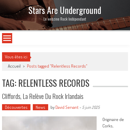
Stars Are Underground
Le webzine Rock Indépendant
Vous êtes ici
Accueil
>
Posts tagged "Relentless Records"
TAG: RELENTLESS RECORDS
Cliffords, La Relève Du Rock Irlandais
Découvertes
News
by
David Servant
-
5 juin 2025
Originaire de
Corks,