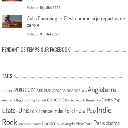
Posted on
10 juillet 2026
Julia Cumming : « C’est comme si je repartais de
zéro »
Posted on
9 juillet 2026
PENDANT CE TEMPS SUR FACEBOOK
TAGS
Angleterre
2017
2016
2018
2019
2020
2021
2022
2023
2011
2012
2024
concert
Electro Pop
Australie
Canada
Beggars
Dream Pop
Britpop
Domino Records
Indie
Etats-Unis
Indie Pop
France
Indie Folk
Folk
Rock
Paris
Londres
photos
New York
Los Angeles
interview
Irlande