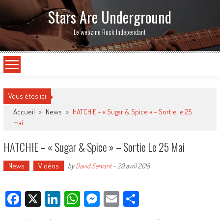
Stars Are Underground
Le webzine Rock Indépendant
Vous êtes ici
Accueil
>
News
>
HATCHIE – « Sugar & Spice » – Sortie le 25
mai
HATCHIE – « Sugar & Spice » – Sortie Le 25 Mai
News
Vidéos
by
David Servant
-
29 avril 2018
Facebook
X
LinkedIn
WhatsApp
Messenger
Email
Partager