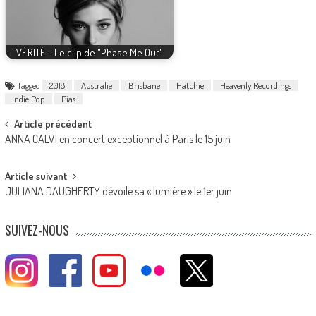
VÉRITÉ - Le clip de "Phase Me Out"
Tagged
2018
Australie
Brisbane
Hatchie
Heavenly Recordings
Indie Pop
Pias
Post
Article précédent
ANNA CALVI en concert exceptionnel à Paris le 15 juin
navigation
Article suivant
JULIANA DAUGHERTY dévoile sa « lumière » le 1er juin
SUIVEZ-NOUS