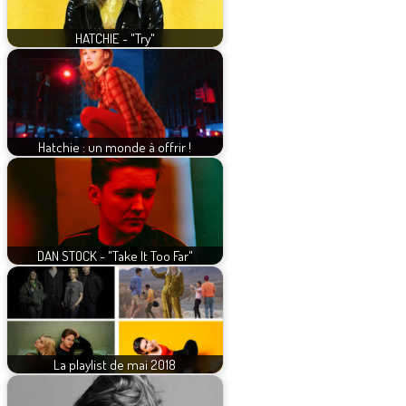
HATCHIE - "Try"
Hatchie : un monde à offrir !
DAN STOCK - "Take It Too Far"
La playlist de mai 2018