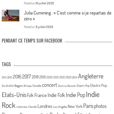
Posted on
10 juillet 2026
Julia Cumming : « C’est comme si je repartais de
zéro »
Posted on
9 juillet 2026
PENDANT CE TEMPS SUR FACEBOOK
TAGS
Angleterre
2017
2016
2018
2019
2020
2021
2022
2023
2011
2012
2024
concert
Electro Pop
Australie
Canada
Beggars
Dream Pop
Britpop
Domino Records
Indie
Etats-Unis
Indie Pop
France
Indie Folk
Folk
Rock
Paris
Londres
photos
New York
Los Angeles
interview
Irlande