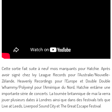
Cette sortie fait suite à neuf mois marquants pour Hatchie. Après
avoir signé chez Ivy League Records pour l’Australie/Nouvelle-
Zélande, Heavenly Recordings pour l’Europe et Double Double
Whammy/Polyvinyl pour l’Amérique du Nord, Hatchie entâme une
importante série de concerts. La tournée britannique de mai la verra
jouer plusieurs dates à Londres ainsi que dans des festivals tels que
Live at Leeds, Liverpool Sound City et The Great Escape Festival.