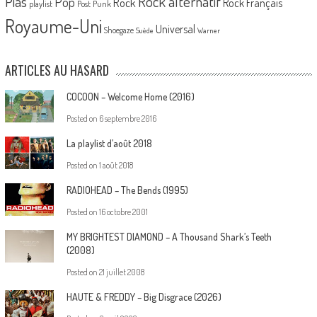
Pias
Rock alternatif
Pop
Rock
Rock Français
playlist
Post Punk
Royaume-Uni
Universal
Shoegaze
Suède
Warner
ARTICLES AU HASARD
COCOON – Welcome Home (2016)
Posted on
6 septembre 2016
La playlist d’août 2018
Posted on
1 août 2018
RADIOHEAD – The Bends (1995)
Posted on
16 octobre 2001
MY BRIGHTEST DIAMOND – A Thousand Shark’s Teeth
(2008)
Posted on
21 juillet 2008
HAUTE & FREDDY – Big Disgrace (2026)