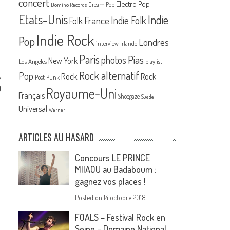
concert
Electro Pop
Dream Pop
Domino Records
Etats-Unis
Indie
France
Indie Folk
Folk
Indie Rock
Pop
Londres
interview
Irlande
Paris
Pias
photos
New York
Los Angeles
playlist
Rock alternatif
Pop
Rock
Rock
Post Punk
)
Royaume-Uni
Français
Shoegaze
Suède
Universal
Warner
ARTICLES AU HASARD
Concours LE PRINCE
MIIAOU au Badaboum :
gagnez vos places !
Posted on
14 octobre 2018
FOALS – Festival Rock en
Seine – Domaine National