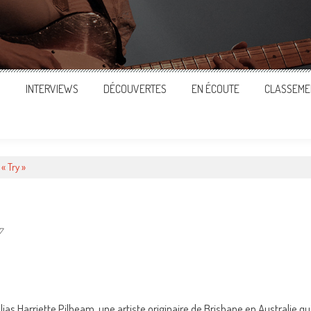
S
INTERVIEWS
DÉCOUVERTES
EN ÉCOUTE
CLASSEME
« Try »
7
ger
 alias Harriette Pilbeam, une artiste originaire de Brisbane en Australie qu