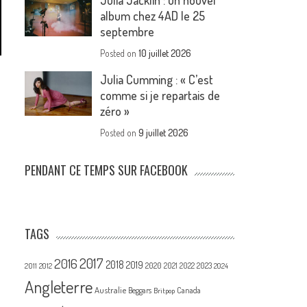
Julia Jacklin : un nouvel
album chez 4AD le 25
septembre
Posted on
10 juillet 2026
Julia Cumming : « C’est
comme si je repartais de
zéro »
Posted on
9 juillet 2026
PENDANT CE TEMPS SUR FACEBOOK
TAGS
2017
2016
2018
2019
2020
2021
2022
2023
2011
2012
2024
Angleterre
Australie
Canada
Beggars
Britpop