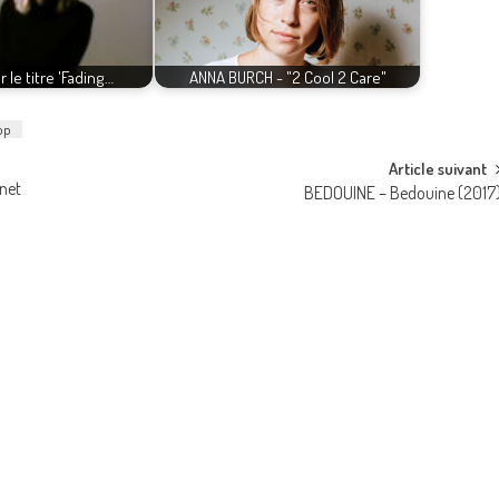
r le titre 'Fading…
ANNA BURCH - "2 Cool 2 Care"
op
Article suivant
net
BEDOUINE – Bedouine (2017