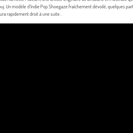
j. Un modèle d’Indie Pop Shoegaze fraîchement dévoilé, quelques par
ura rapidement droit à une suite…