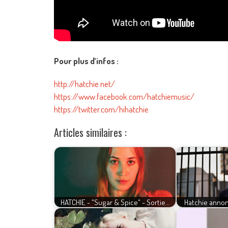
Pour plus d’infos :
http://hatchie.net/
https://www.facebook.com/hatchiemusic/
https://twitter.com/hihatchie
Articles similaires :
HATCHIE - "Sugar & Spice" - Sortie…
Hatchie annon