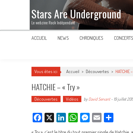
Stars Are Underground
Le webzine Rock Indépendant
ACCUEIL
NEWS
CHRONIQUES
CONCERT
Vous êtes ici
Accueil
>
Découvertes
>
HATCHIE – 
HATCHIE – « Try »
Découvertes
Vidéos
by
David Servant
-
19 juillet 201
Facebook
X
LinkedIn
WhatsApp
Messenger
Email
Parta
« Try », c’est le titre du tout premier single de Hatchie,