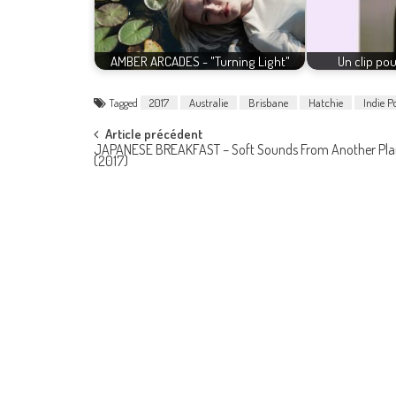
AMBER ARCADES - "Turning Light"
Un clip pou
Tagged
2017
Australie
Brisbane
Hatchie
Indie P
Post
Article précédent
JAPANESE BREAKFAST – Soft Sounds From Another Pla
(2017)
navigation