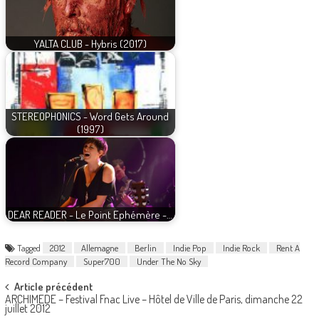
YALTA CLUB - Hybris (2017)
STEREOPHONICS - Word Gets Around
(1997)
DEAR READER - Le Point Ephémère -…
Tagged
2012
Allemagne
Berlin
Indie Pop
Indie Rock
Rent A
Record Company
Super700
Under The No Sky
Post
Article précédent
ARCHIMEDE – Festival Fnac Live – Hôtel de Ville de Paris, dimanche 22
navigation
juillet 2012