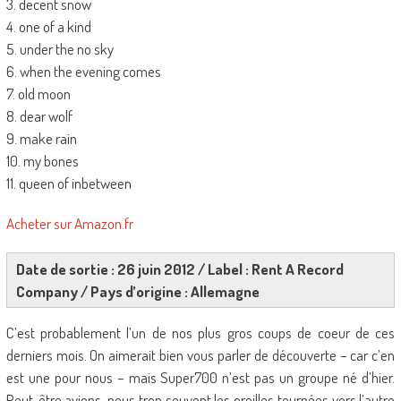
3. decent snow
4. one of a kind
5. under the no sky
6. when the evening comes
7. old moon
8. dear wolf
9. make rain
10. my bones
11. queen of inbetween
Acheter sur Amazon.fr
Date de sortie : 26 juin 2012 / Label : Rent A Record
Company / Pays d’origine : Allemagne
C’est probablement l’un de nos plus gros coups de coeur de ces
derniers mois. On aimerait bien vous parler de découverte – car c’en
est une pour nous – mais Super700 n’est pas un groupe né d’hier.
Peut-être avions-nous trop souvent les oreilles tournées vers l’autre