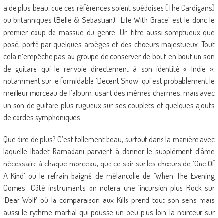
a de plus beau, que ces références soient suédoises (The Cardigans)
ou britanniques (Belle & Sebastian). ‘Life With Grace’ est le donc le
premier coup de massue du genre. Un titre aussi somptueux que
posé, porté par quelques arpèges et des choeurs majestueux. Tout
cela n’empêche pas au groupe de conserver de bout en bout un son
de guitare qui le renvoie directement à son identité « Indie »,
notamment sur le formidable ‘Decent Snow’ qui est probablement le
meilleur morceau de l’album, usant des mêmes charmes, mais avec
un son de guitare plus rugueux sur ses couplets et quelques ajouts
de cordes symphoniques.
Que dire de plus? C’est follement beau, surtout dans la manière avec
laquelle Ibadet Ramadani parvient à donner le supplément d’âme
nécessaire à chaque morceau, que ce soir sur les chœurs de ‘One Of
A Kind’ ou le refrain baigné de mélancolie de ‘When The Evening
Comes’. Côté instruments on notera une ‘incursion plus Rock sur
‘Dear Wolf’ où la comparaison aux Kills prend tout son sens mais
aussi le rythme martial qui pousse un peu plus loin la noirceur sur