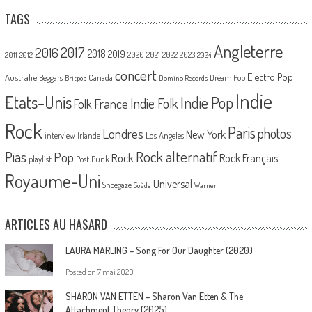
TAGS
Angleterre
2017
2016
2018
2019
2020
2021
2022
2023
2011
2012
2024
concert
Electro Pop
Australie
Canada
Beggars
Dream Pop
Britpop
Domino Records
Indie
Etats-Unis
Indie Pop
France
Indie Folk
Folk
Rock
Paris
Londres
photos
New York
Los Angeles
interview
Irlande
Pias
Rock alternatif
Pop
Rock
Rock Français
playlist
Post Punk
Royaume-Uni
Universal
Shoegaze
Suède
Warner
ARTICLES AU HASARD
LAURA MARLING – Song For Our Daughter (2020)
Posted on
7 mai 2020
SHARON VAN ETTEN – Sharon Van Etten & The
Attachment Theory (2025)