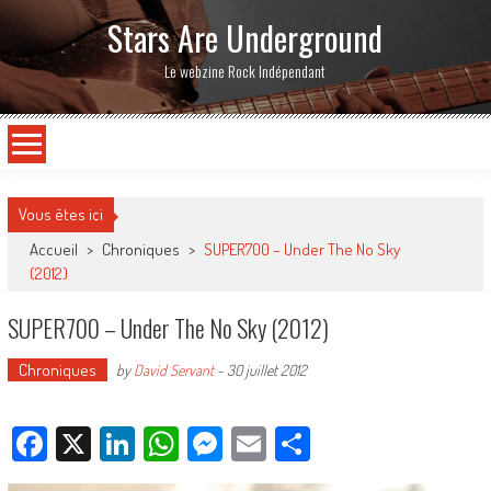
Stars Are Underground
Le webzine Rock Indépendant
Vous êtes ici
Accueil
>
Chroniques
>
SUPER700 – Under The No Sky
(2012)
SUPER700 – Under The No Sky (2012)
Chroniques
by
David Servant
-
30 juillet 2012
Facebook
X
LinkedIn
WhatsApp
Messenger
Email
Partager