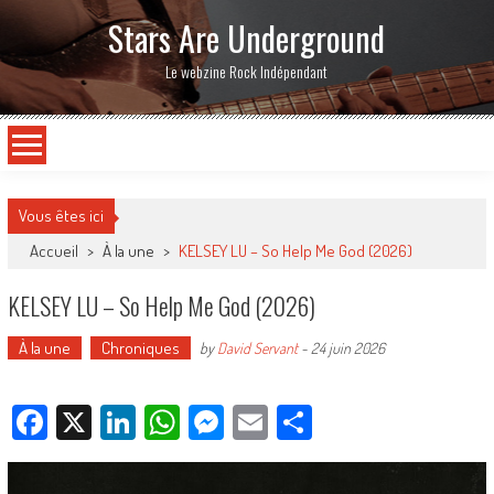
Stars Are Underground
Le webzine Rock Indépendant
Vous êtes ici
Accueil
>
À la une
>
KELSEY LU – So Help Me God (2026)
KELSEY LU – So Help Me God (2026)
À la une
Chroniques
by
David Servant
-
24 juin 2026
Facebook
X
LinkedIn
WhatsApp
Messenger
Email
Partager