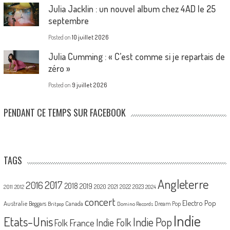
Julia Jacklin : un nouvel album chez 4AD le 25
septembre
Posted on
10 juillet 2026
Julia Cumming : « C’est comme si je repartais de
zéro »
Posted on
9 juillet 2026
PENDANT CE TEMPS SUR FACEBOOK
TAGS
Angleterre
2017
2016
2018
2019
2020
2021
2022
2023
2011
2012
2024
concert
Electro Pop
Australie
Canada
Beggars
Dream Pop
Britpop
Domino Records
Indie
Etats-Unis
Indie Pop
France
Indie Folk
Folk