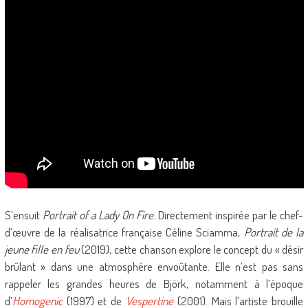
S’ensuit
Portrait of a Lady On Fire
. Directement inspirée par le chef-
d’œuvre de la réalisatrice française Céline Sciamma,
Portrait de la
jeune fille en feu
(2019), cette chanson explore le concept du « désir
brûlant » dans une atmosphère envoûtante. Elle n’est pas sans
rappeler les grandes heures de Björk, notamment à l’époque
d’
Homogenic
(1997) et de
Vespertine
(2001). Mais l’artiste brouille