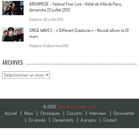
ARCHIMEDE – Festival Fnac Live – Hôtel de Ville de Paris,
dimanche 22 juillet 2012
Posted on
30 juillet 2012
CIRCA WAVES – « Different Creatures » – Nouvel album le 10
mars
Posted on
12 décembre 2016
ARCHIVES
Archives
© 2026
Stars Are Underground
Accueil
News
Chroniques
Concerts
Interviews
Découvertes
En écoute
Classements
A propos
Contact