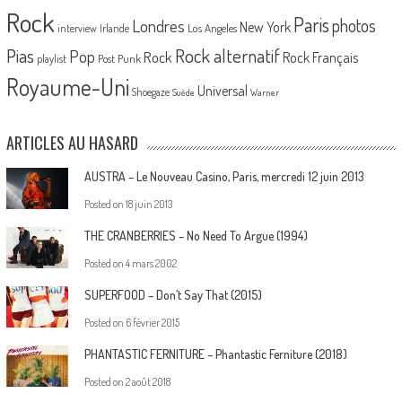
Rock
Paris
Londres
photos
New York
Los Angeles
interview
Irlande
Pias
Rock alternatif
Pop
Rock
Rock Français
playlist
Post Punk
Royaume-Uni
Universal
Shoegaze
Suède
Warner
ARTICLES AU HASARD
AUSTRA – Le Nouveau Casino, Paris, mercredi 12 juin 2013
Posted on
18 juin 2013
THE CRANBERRIES – No Need To Argue (1994)
Posted on
4 mars 2002
SUPERFOOD – Don’t Say That (2015)
Posted on
6 février 2015
PHANTASTIC FERNITURE – Phantastic Ferniture (2018)
Posted on
2 août 2018