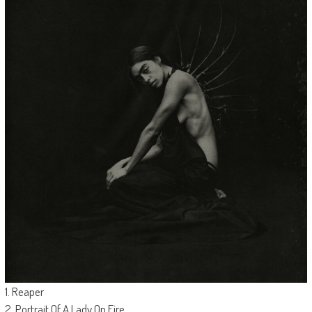
1. Reaper
2. Portrait Of A Lady On Fire