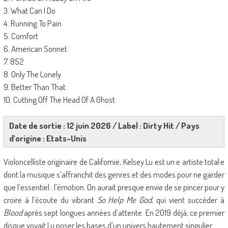
3. What Can I Do
4. Running To Pain
5. Comfort
6. American Sonnet
7. 852
8. Only The Lonely
9. Better Than That
10. Cutting Off The Head Of A Ghost
Date de sortie : 12 juin 2026 / Label : Dirty Hit / Pays
d’origine : Etats-Unis
Violoncelliste originaire de Californie, Kelsey Lu est un·e artiste total·e
dont la musique s’affranchit des genres et des modes pour ne garder
que l’essentiel : l’émotion. On aurait presque envie de se pincer pour y
croire à l’écoute du vibrant
So Help Me God
, qui vient succéder à
Blood
après sept longues années d’attente. En 2019 déjà, ce premier
disque voyait Lu poser les bases d’un univers hautement singulier.