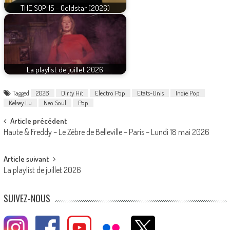
THE SOPHS - Goldstar (2026)
La playlist de juillet 2026
Tagged
2026
Dirty Hit
Electro Pop
Etats-Unis
Indie Pop
Kelsey Lu
Neo Soul
Pop
Post
Article précédent
Haute & Freddy – Le Zèbre de Belleville – Paris – Lundi 18 mai 2026
navigation
Article suivant
La playlist de juillet 2026
SUIVEZ-NOUS