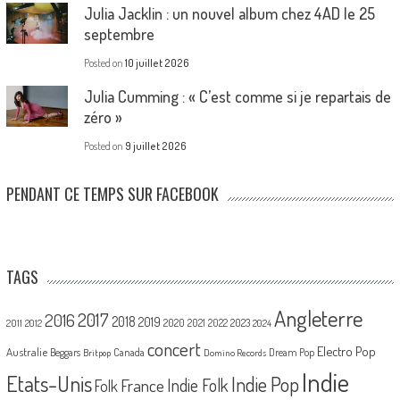
Julia Jacklin : un nouvel album chez 4AD le 25
septembre
Posted on
10 juillet 2026
Julia Cumming : « C’est comme si je repartais de
zéro »
Posted on
9 juillet 2026
PENDANT CE TEMPS SUR FACEBOOK
TAGS
Angleterre
2017
2016
2018
2019
2020
2021
2022
2023
2011
2012
2024
concert
Electro Pop
Australie
Canada
Beggars
Dream Pop
Britpop
Domino Records
Indie
Etats-Unis
Indie Pop
France
Indie Folk
Folk