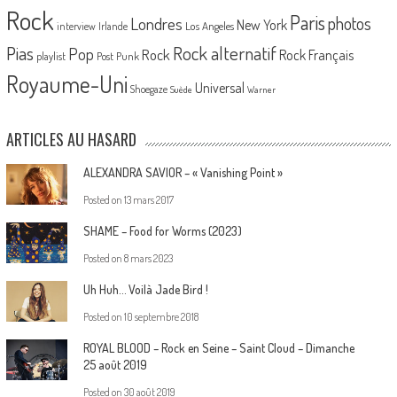
Rock
Paris
Londres
photos
New York
Los Angeles
interview
Irlande
Pias
Rock alternatif
Pop
Rock
Rock Français
playlist
Post Punk
Royaume-Uni
Universal
Shoegaze
Suède
Warner
ARTICLES AU HASARD
ALEXANDRA SAVIOR – « Vanishing Point »
Posted on
13 mars 2017
SHAME – Food for Worms (2023)
Posted on
8 mars 2023
Uh Huh… Voilà Jade Bird !
Posted on
10 septembre 2018
ROYAL BLOOD – Rock en Seine – Saint Cloud – Dimanche
25 août 2019
Posted on
30 août 2019