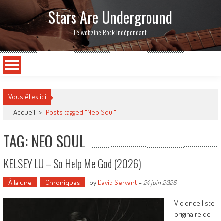
Stars Are Underground
Le webzine Rock Indépendant
Vous êtes ici
Accueil
>
Posts tagged "Neo Soul"
TAG: NEO SOUL
KELSEY LU – So Help Me God (2026)
À la une
Chroniques
by
David Servant
-
24 juin 2026
Violoncelliste
originaire de