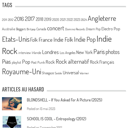
TAGS
Angleterre
2017
2016
2018
2019
2020
2021
2022
2023
2011
2012
2024
concert
Electro Pop
Australie
Canada
Beggars
Dream Pop
Britpop
Domino Records
Indie
Etats-Unis
Indie Pop
France
Indie Folk
Folk
Rock
Paris
Londres
photos
New York
Los Angeles
interview
Irlande
Pias
Rock alternatif
Pop
Rock
Rock Français
playlist
Post Punk
Royaume-Uni
Universal
Shoegaze
Suède
Warner
ARTICLES AU HASARD
BLONDSHELL – If You Asked For A Picture (2025)
Posted on
15 mai 2025
SCHOOL IS COOL – Entropology (2012)
Posted on
7 novembre 2012