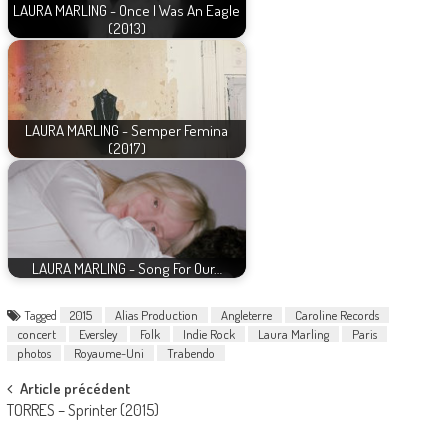
LAURA MARLING - Once I Was An Eagle
(2013)
LAURA MARLING - Semper Femina
(2017)
LAURA MARLING - Song For Our…
Tagged
2015
Alias Production
Angleterre
Caroline Records
concert
Eversley
Folk
Indie Rock
Laura Marling
Paris
photos
Royaume-Uni
Trabendo
Post
Article précédent
TORRES – Sprinter (2015)
navigation