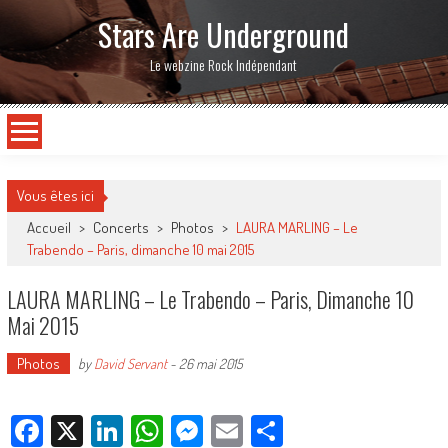
Stars Are Underground
Le webzine Rock Indépendant
Vous êtes ici
Accueil
>
Concerts
>
Photos
>
LAURA MARLING – Le
Trabendo – Paris, dimanche 10 mai 2015
LAURA MARLING – Le Trabendo – Paris, Dimanche 10
Mai 2015
Photos
by
David Servant
-
26 mai 2015
Facebook
X
LinkedIn
WhatsApp
Messenger
Email
Partager