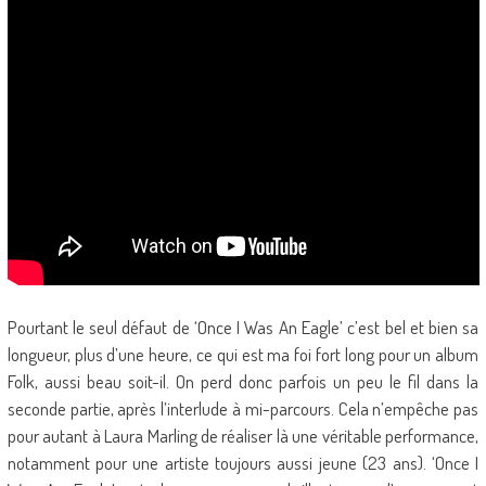
Pourtant le seul défaut de ‘Once I Was An Eagle’ c’est bel et bien sa
longueur, plus d’une heure, ce qui est ma foi fort long pour un album
Folk, aussi beau soit-il. On perd donc parfois un peu le fil dans la
seconde partie, après l’interlude à mi-parcours. Cela n’empêche pas
pour autant à Laura Marling de réaliser là une véritable performance,
notamment pour une artiste toujours aussi jeune (23 ans). ‘Once I