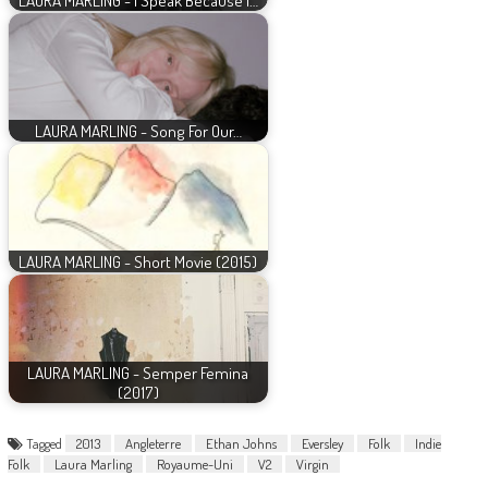
LAURA MARLING - I Speak Because I…
LAURA MARLING - Song For Our…
LAURA MARLING - Short Movie (2015)
LAURA MARLING - Semper Femina
(2017)
Tagged
2013
Angleterre
Ethan Johns
Eversley
Folk
Indie
Folk
Laura Marling
Royaume-Uni
V2
Virgin