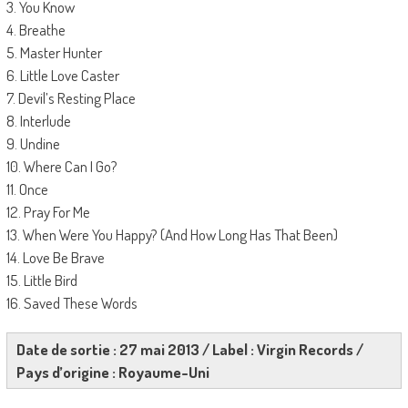
3. You Know
4. Breathe
5. Master Hunter
6. Little Love Caster
7. Devil’s Resting Place
8. Interlude
9. Undine
10. Where Can I Go?
11. Once
12. Pray For Me
13. When Were You Happy? (And How Long Has That Been)
14. Love Be Brave
15. Little Bird
16. Saved These Words
Date de sortie : 27 mai 2013 / Label : Virgin Records /
Pays d’origine : Royaume-Uni