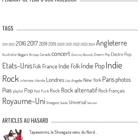
TAGS
Angleterre
2017
2016
2018
2019
2020
2021
2022
2023
2011
2012
2024
concert
Electro Pop
Australie
Canada
Beggars
Dream Pop
Britpop
Domino Records
Indie
Etats-Unis
Indie Pop
France
Indie Folk
Folk
Rock
Paris
Londres
photos
New York
Los Angeles
interview
Irlande
Pias
Rock alternatif
Pop
Rock
Rock Français
playlist
Post Punk
Royaume-Uni
Universal
Shoegaze
Suède
Warner
ARTICLES AU HASARD
Tapeworms, le Shoegaze venu du Nord…