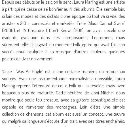
Depuis ses débuts on le sait, on le sent : Laura Marling est une artiste
à part, qui ne cesse de se bonifier au fil des albums. Elle semble loin,
si loin des modes et des dictats d’une époque où tout va si vite, des
artistes « 2.0 », connectés et marketés. Entre ‘Alas I Cannot Swim’
(2008) et ‘A Creature I Don’t Know’ (2011), on avait décelé une
évidente évolution dans ses compositions. Lentement, mais
sûrement, elle s’éloignait du moderne Folk épuré qui avait fait son
succès pour inculquer à sa musique d’autres couleurs, quelques
pointes de Jazz notamment.
‘Once I Was An Eagle’ est, d’une certaine manière, un retour aux
sources. Avec une instrumentation minimaliste au possible, Laura
Marling reprend l’étendard de cette Folk qui l’a révélée, mais avec
beaucoup plus de maturité. Cette héritière de Joni Mitchell nous
montre que seule (ou presque) avec sa guitare acoustique elle est
capable de renverser des montagnes. Loin d’être une simple
collection de chansons, cet album est aussi un concept, une œuvre
qui malgré sa longueur s’écoute d’un trait, avec ses titres enchaînés,