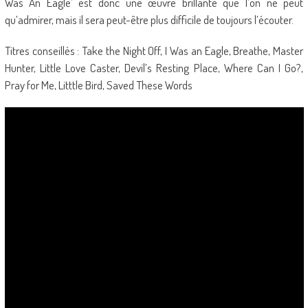
Was An Eagle’ est donc une œuvre brillante que l’on ne peut
qu’admirer, mais il sera peut-être plus difficile de toujours l’écouter.
Titres conseillés : Take the Night Off, I Was an Eagle, Breathe, Master
Hunter, Little Love Caster, Devil’s Resting Place, Where Can I Go?,
Pray for Me, Litttle Bird, Saved These Words