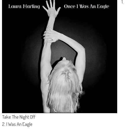
1.
Take The Night Off
2. I Was An Eagle