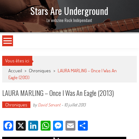
Stars Are Underground
Le webzine Rock Indépendant
Vous êtes ici
Accueil
>
Chroniques
>
LAURA MARLING – Once I Was An
Eagle (2013)
LAURA MARLING – Once I Was An Eagle (2013)
Chroniques
by
David Servant
-
10 juillet 2013
Facebook
X
LinkedIn
WhatsApp
Messenger
Email
Partager