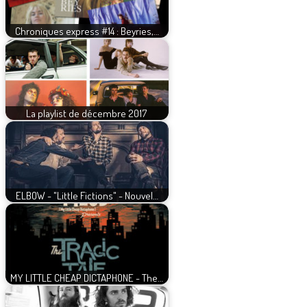
Chroniques express #14 : Beyries,…
La playlist de décembre 2017
ELBOW - "Little Fictions" - Nouvel…
MY LITTLE CHEAP DICTAPHONE - The…