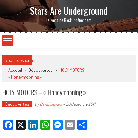
Stars Are Underground
Le webzine Rock Indépendant
Vous êtes ici
Accueil
>
Découvertes
>
HOLY MOTORS –
« Honeymooning »
HOLY MOTORS – « Honeymooning »
Découvertes
by
David Servant
-
20 décembre 2017
Facebook
X
LinkedIn
WhatsApp
Messenger
Email
Partager