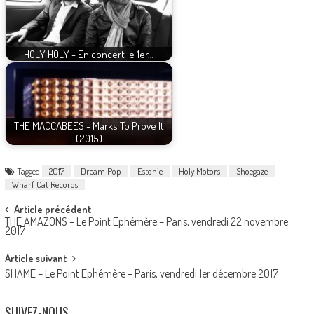
HOLY HOLY - En concert le 1er…
THE MACCABEES - Marks To Prove It
(2015)
Tagged
2017
Dream Pop
Estonie
Holy Motors
Shoegaze
Wharf Cat Records
Post
Article précédent
THE AMAZONS – Le Point Ephémère – Paris, vendredi 22 novembre
navigation
2017
Article suivant
SHAME – Le Point Ephémère – Paris, vendredi 1er décembre 2017
SUIVEZ-NOUS