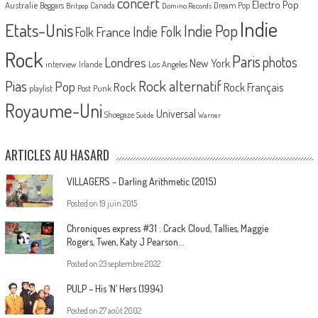
concert
Electro Pop
Australie
Canada
Beggars
Dream Pop
Britpop
Domino Records
Indie
Etats-Unis
Indie Pop
France
Indie Folk
Folk
Rock
Paris
Londres
photos
New York
Los Angeles
interview
Irlande
Pias
Rock alternatif
Pop
Rock
Rock Français
playlist
Post Punk
Royaume-Uni
Universal
Shoegaze
Suède
Warner
ARTICLES AU HASARD
VILLAGERS – Darling Arithmetic (2015)
Posted on
19 juin 2015
Chroniques express #31 : Crack Cloud, Tallies, Maggie
Rogers, Twen, Katy J Pearson…
Posted on
23 septembre 2022
PULP – His ‘N’ Hers (1994)
Posted on
27 août 2002