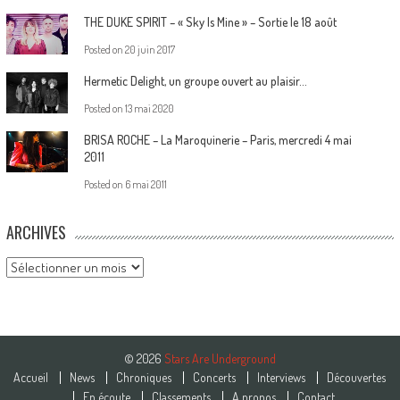
THE DUKE SPIRIT – « Sky Is Mine » – Sortie le 18 août
Posted on
20 juin 2017
Hermetic Delight, un groupe ouvert au plaisir…
Posted on
13 mai 2020
BRISA ROCHE – La Maroquinerie – Paris, mercredi 4 mai
2011
Posted on
6 mai 2011
ARCHIVES
Archives
© 2026
Stars Are Underground
Accueil
News
Chroniques
Concerts
Interviews
Découvertes
En écoute
Classements
A propos
Contact