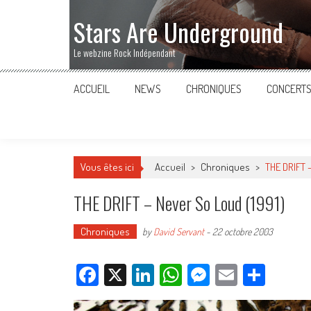
Stars Are Underground
Le webzine Rock Indépendant
ACCUEIL
NEWS
CHRONIQUES
CONCERT
Vous êtes ici
Accueil
>
Chroniques
>
THE DRIFT 
THE DRIFT – Never So Loud (1991)
Chroniques
by
David Servant
-
22 octobre 2003
Facebook
X
LinkedIn
WhatsApp
Messenger
Email
Parta