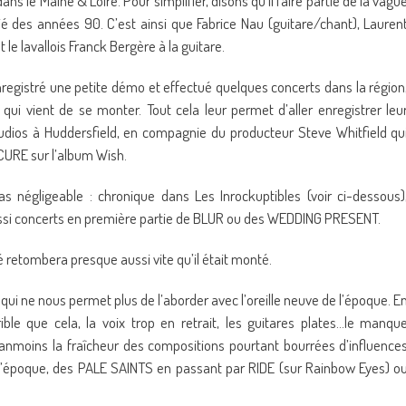
ans le Maine & Loire. Pour simplifier, disons qu’il faire partie de la vagu
é des années 90. C’est ainsi que Fabrice Nau (guitare/chant), Lauren
le lavallois Franck Bergère à la guitare.
 enregistré une petite démo et effectué quelques concerts dans la région
qui vient de se monter. Tout cela leur permet d’aller enregistrer leu
dios à Huddersfield, en compagnie du producteur Steve Whitfield qu
 CURE sur l’album Wish.
négligeable : chronique dans Les Inrockuptibles (voir ci-dessous)
ussi concerts en première partie de BLUR ou des WEDDING PRESENT.
lé retombera presque aussi vite qu’il était monté.
 qui ne nous permet plus de l’aborder avec l’oreille neuve de l’époque. E
ible que cela, la voix trop en retrait, les guitares plates…le manqu
éanmoins la fraîcheur des compositions pourtant bourrées d’influence
 l’époque, des PALE SAINTS en passant par RIDE (sur Rainbow Eyes) o