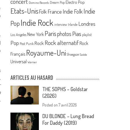
concert
Electro Pop
Dream Pop
Domino Records
e
Etats-Unis
Indie
France
Indie Folk
Folk
n
Indie Rock
Pop
Londres
interview
Irlande
Paris
Pias
photos
New York
Los Angeles
playlist
e
Rock alternatif
Pop
l
Rock
Rock
Post Punk
a
Royaume-Uni
Français
Shoegaze
Suède
Universal
Warner
s
ARTICLES AU HASARD
,
r
THE SOPHS – Goldstar
n
(2026)
,
Posted on
7 avril 2026
DU BLONDE – Lung Bread
For Daddy (2019)