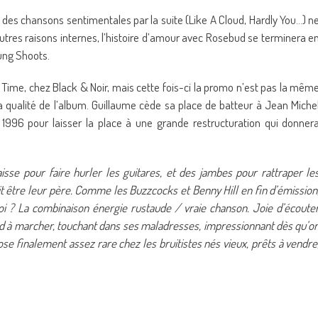
p des chansons sentimentales par la suite (Like A Cloud, Hardly You…) n
autres raisons internes, l’histoire d’amour avec Rosebud se terminera e
oung Shoots.
 Time, chez Black & Noir, mais cette fois-ci la promo n’est pas la mêm
 qualité de l’album. Guillaume cède sa place de batteur à Jean Miche
n 1996 pour laisser la place à une grande restructuration qui donner
sse pour faire hurler les guitares, et des jambes pour rattraper le
t être leur père. Comme les Buzzcocks et Benny Hill en fin d’émission
uoi ? La combinaison énergie rustaude / vraie chanson. Joie d’écoute
end à marcher, touchant dans ses maladresses, impressionnant dès qu’o
hose finalement assez rare chez les bruitistes nés vieux, prêts à vendre