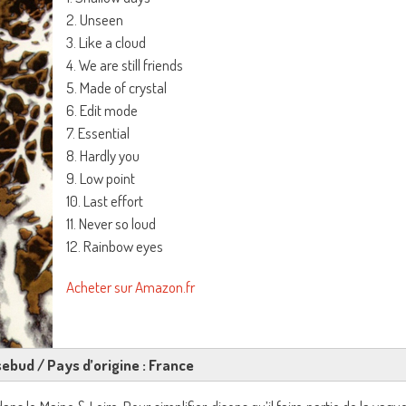
2. Unseen
3. Like a cloud
4. We are still friends
5. Made of crystal
6. Edit mode
7. Essential
8. Hardly you
9. Low point
10. Last effort
11. Never so loud
12. Rainbow eyes
Acheter sur Amazon.fr
sebud / Pays d’origine : France