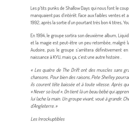
Les p’tits punks de Shallow Days qui nous font le cou
manquaient pas d’intérêt. Face aux faibles ventes et 
1992, après la sortie d’un pourtant très bon 4 titres, Y
En 1994, le groupe sortira son deuxième album, Liquid
et la magie est peut-être un peu retombée, malgré la
Audoire, puis le groupe s’arrêtera définitivement e
naissance à KYU, mais ça, c’est une autre histoire…
« Les quatre de The Drift ont des muscles sans grai
chansons. Pour bien des raisons, Pete Shelley pourrai
ils courent tête baissée et à toute vitesse. Après q
« Never so loud ». On tient là un beau bébé qui appr
lui lache la main. Un groupe vivant, voué à grandir. C
d’Angleterre. »
Les Inrockuptibles