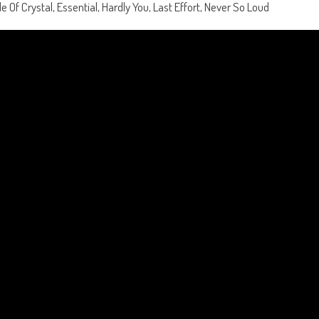
e Of Crystal, Essential, Hardly You, Last Effort, Never So Loud