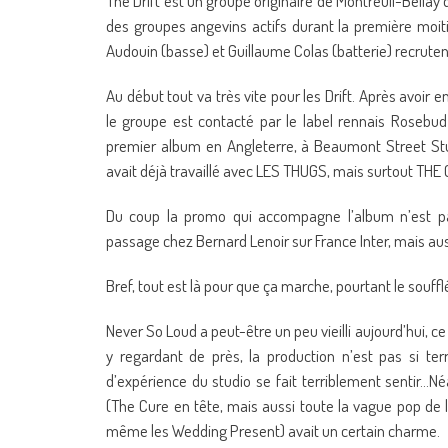
The Drift est un groupe originaire de Montreuil-Bellay d
des groupes angevins actifs durant la première moiti
Audouin (basse) et Guillaume Colas (batterie) recrutent 
Au début tout va très vite pour les Drift. Après avoir
le groupe est contacté par le label rennais Rosebud 
premier album en Angleterre, à Beaumont Street Stu
avait déjà travaillé avec LES THUGS, mais surtout THE
Du coup la promo qui accompagne l’album n’est pas 
passage chez Bernard Lenoir sur France Inter, mais a
Bref, tout est là pour que ça marche, pourtant le souff
Never So Loud a peut-être un peu vieilli aujourd’hui, ce
y regardant de près, la production n’est pas si terr
d’expérience du studio se fait terriblement sentir…N
(The Cure en tête, mais aussi toute la vague pop de
même les Wedding Present) avait un certain charme.