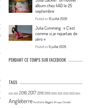
Julia Jacklin : un nouvel
e
album chez 4AD le 25
t
septembre
Posted on
10 juillet 2026
,
Julia Cumming : « C’est
r
comme si je repartais de
i
zéro »
Posted on
9 juillet 2026
,
PENDANT CE TEMPS SUR FACEBOOK
n
TAGS
e
s
2017
2016
2018
2019
2020
2021
2022
2023
2011
2012
2024
u
Angleterre
Australie
Canada
Beggars
Britpop