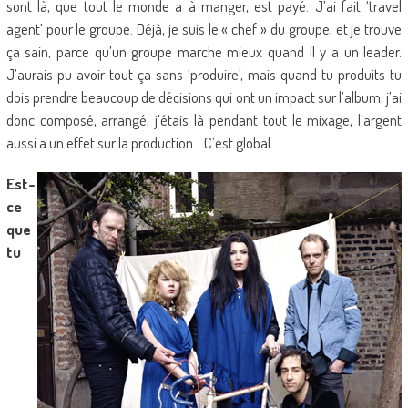
sont là, que tout le monde a à manger, est payé. J’ai fait ‘travel
agent’ pour le groupe. Déjà, je suis le « chef » du groupe, et je trouve
ça sain, parce qu’un groupe marche mieux quand il y a un leader.
J’aurais pu avoir tout ça sans ‘produire’, mais quand tu produits tu
dois prendre beaucoup de décisions qui ont un impact sur l’album, j’ai
donc composé, arrangé, j’étais là pendant tout le mixage, l’argent
aussi a un effet sur la production… C’est global.
Est-
ce
que
tu