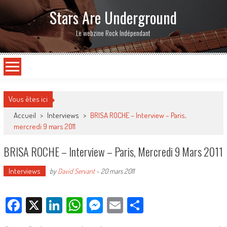
Stars Are Underground
Le webzine Rock Indépendant
Vous êtes ici
Accueil
>
Interviews
>
BRISA ROCHE – Interview – Paris,
mercredi 9 mars 2011
BRISA ROCHE – Interview – Paris, Mercredi 9 Mars 2011
Interviews
by
David Servant
-
20 mars 2011
Facebook
X
LinkedIn
WhatsApp
Messenger
Email
Partager