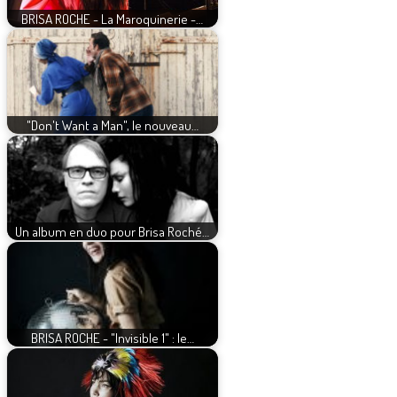
BRISA ROCHE - La Maroquinerie -…
"Don't Want a Man", le nouveau…
Un album en duo pour Brisa Roché…
BRISA ROCHE - "Invisible 1" : le…