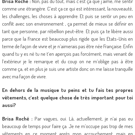
Brisa Roché :
Non, pas du tout, mais c’est ça que j’aime, me sentir
comme une étrangère. C’est ça ce qui est intéressant, la nouveauté,
les challenges, les choses à apprendre. Et puis se sentir un peu en
conflit avec son environnement , ça permet de mieux se définir en
tant que personne, par rébellion peut-être. Et puis ça te libère aussi
parce que la France est beaucoup plus rigide que les Etats-Unis en
terme de façon de vivre et je n’aimerais pas être née Française. Enfin
quand tu y es né tu ne t’en aperçois pas forcément, mais venant de
l’extérieur je le remarque et du coup on ne m’oblige pas à être
comme ça, et en plus je suis une artiste donc on me laisse tranquille
avec ma façon de vivre.
En dehors de la musique tu peins et tu fais tes propres
vêtements, c’est quelque chose de très important pour toi
aussi?
Brisa Roché :
Par vagues, oui. Là, actuellement, je n’ai pas eu
beaucoup de temps pour faire ça. Je ne m’occupe pas trop de mes
vêtements en ce moment après mon accouchement, mais en