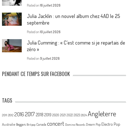
Posted on
16 juillet 2026
Julia Jacklin : un nouvel album chez 4AD le 25
septembre
Posted on
10 juillet 2026
Julia Cumming : « C’est comme si je repartais de
zéro »
Posted on
9 juillet 2026
PENDANT CE TEMPS SUR FACEBOOK
TAGS
Angleterre
2017
2016
2018
2019
2020
2021
2022
2023
2011
2012
2024
concert
Electro Pop
Australie
Canada
Beggars
Dream Pop
Britpop
Domino Records