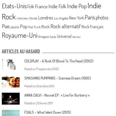
Indie
Etats-Unis
Indie Pop
France
Indie Folk
Folk
Rock
Paris
Londres
photos
New York
Los Angeles
interview
Irlande
Pias
Rock alternatif
Pop
Rock
Rock Français
playlist
Post Punk
Royaume-Uni
Universal
Shoegaze
Suède
Warner
ARTICLES AU HASARD
COLDPLAY – A Rush Of Blood To The Head (2002)
Posted on
17 septembre 2002
SMASHING PUMPKINS – Siamese Dream (1993)
Posted on
23 octobre 2001
ANNA CALVI – Nouvel EP : « Live For Burberry »
Posted on
23 février 2017
FOALS – What Went Down (2015)