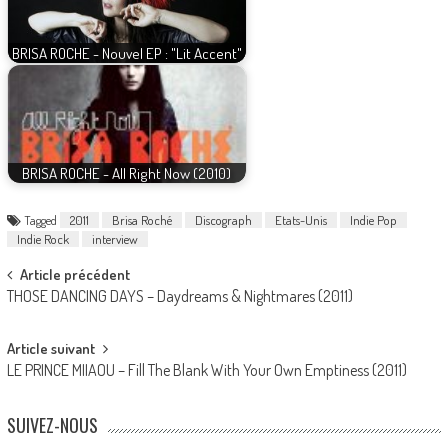
BRISA ROCHE - Nouvel EP : "Lit Accent"
BRISA ROCHE - All Right Now (2010)
Tagged
2011
Brisa Roché
Discograph
Etats-Unis
Indie Pop
Indie Rock
interview
Post
Article précédent
THOSE DANCING DAYS – Daydreams & Nightmares (2011)
navigation
Article suivant
LE PRINCE MIIAOU – Fill The Blank With Your Own Emptiness (2011)
SUIVEZ-NOUS