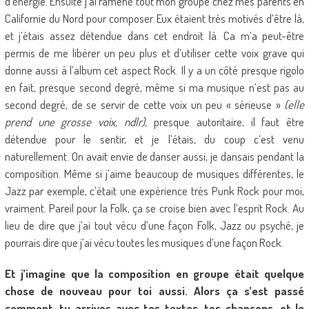
d’énergie. Ensuite j’ai ramené tout mon groupe chez mes parents en
Californie du Nord pour composer. Eux étaient très motivés d’être là,
et j’étais assez détendue dans cet endroit là. Ca m’a peut-être
permis de me libérer un peu plus et d’utiliser cette voix grave qui
donne aussi à l’album cet aspect Rock. Il y a un côté presque rigolo
en fait, presque second degré, même si ma musique n’est pas au
second degré, de se servir de cette voix un peu « sérieuse »
(elle
prend une grosse voix, ndlr)
, presque autoritaire, il faut être
détendue pour le sentir, et je l’étais, du coup c’est venu
naturellement. On avait envie de danser aussi, je dansais pendant la
composition. Même si j’aime beaucoup de musiques différentes, le
Jazz par exemple, c’était une expérience très Punk Rock pour moi,
vraiment. Pareil pour la Folk, ça se croise bien avec l’esprit Rock. Au
lieu de dire que j’ai tout vécu d’une façon Folk, Jazz ou psyché, je
pourrais dire que j’ai vécu toutes les musiques d’une façon Rock.
Et j’imagine que la composition en groupe était quelque
chose de nouveau pour toi aussi. Alors ça s’est passé
comment, tu arrives avec tes textes, tes chansons, et le