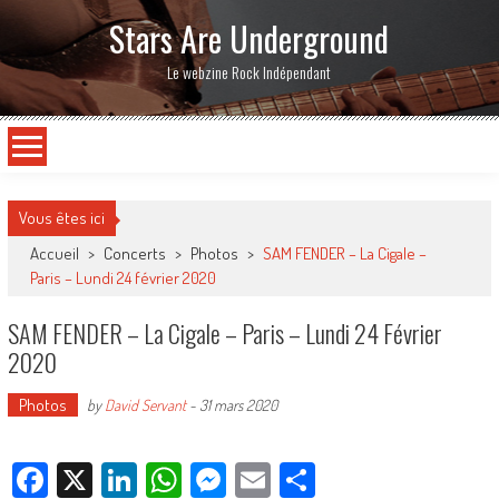
Stars Are Underground
Le webzine Rock Indépendant
Vous êtes ici
Accueil
>
Concerts
>
Photos
>
SAM FENDER – La Cigale –
Paris – Lundi 24 février 2020
SAM FENDER – La Cigale – Paris – Lundi 24 Février
2020
Photos
by
David Servant
-
31 mars 2020
Facebook
X
LinkedIn
WhatsApp
Messenger
Email
Partager