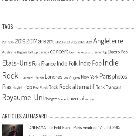
TAGS
Angleterre
2017
2016
2018
2019
2020
2021
2022
2023
2011
2012
2024
concert
Electro Pop
Australie
Canada
Beggars
Dream Pop
Britpop
Domino Records
Indie
Etats-Unis
Indie Pop
France
Indie Folk
Folk
Rock
Paris
Londres
photos
New York
Los Angeles
interview
Irlande
Pias
Rock alternatif
Pop
Rock
Rock Français
playlist
Post Punk
Royaume-Uni
Universal
Shoegaze
Suède
Warner
ARTICLES AU HASARD
CINERAMA – Le Petit Bain – Paris, vendredi 17 juillet 2015