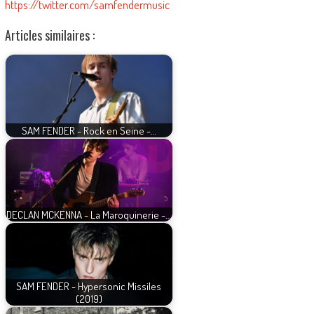
https://twitter.com/samfendermusic
Articles similaires :
SAM FENDER - Rock en Seine -…
DECLAN MCKENNA - La Maroquinerie -…
SAM FENDER - Hypersonic Missiles
(2019)