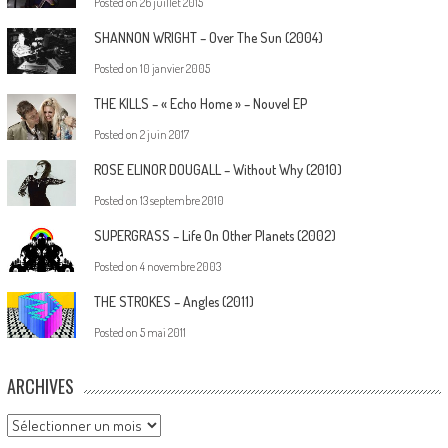
Posted on
26 juillet 2015
SHANNON WRIGHT – Over The Sun (2004)
Posted on
10 janvier 2005
THE KILLS – « Echo Home » – Nouvel EP
Posted on
2 juin 2017
ROSE ELINOR DOUGALL – Without Why (2010)
Posted on
13 septembre 2010
SUPERGRASS – Life On Other Planets (2002)
Posted on
4 novembre 2003
THE STROKES – Angles (2011)
Posted on
5 mai 2011
ARCHIVES
Archives