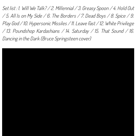
Set list : 1. Will We Talk? / 2. Millennial / 3. Greasy Spoon / 4. Hold Out
/ 5. All Is on My Side / 6. The Borders / 7. Dead Boys / 8. Spice / 9.
Play God / 10. Hypersonic Missiles / 11. Leave Fast / 12. White Privilege
/ 13. Poundshop Kardashians / 14. Saturday / 15. That Sound / 16.
Dancing in the Dark (Bruce Springsteen cover)