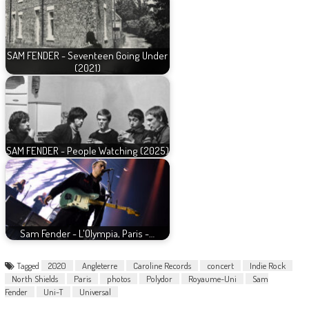
SAM FENDER - Seventeen Going Under
(2021)
SAM FENDER - People Watching (2025)
Sam Fender - L'Olympia, Paris -…
Tagged
2020
Angleterre
Caroline Records
concert
Indie Rock
North Shields
Paris
photos
Polydor
Royaume-Uni
Sam
Fender
Uni-T
Universal