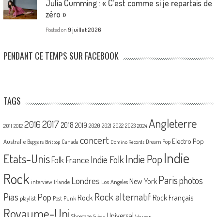
Julia Cumming : « C’est comme si je repartais de
zéro »
Posted on
9 juillet 2026
PENDANT CE TEMPS SUR FACEBOOK
TAGS
Angleterre
2017
2016
2018
2019
2020
2021
2022
2023
2011
2012
2024
concert
Electro Pop
Australie
Canada
Beggars
Dream Pop
Britpop
Domino Records
Indie
Etats-Unis
Indie Pop
France
Indie Folk
Folk
Rock
Paris
Londres
photos
New York
Los Angeles
interview
Irlande
Pias
Rock alternatif
Pop
Rock
Rock Français
playlist
Post Punk
Royaume-Uni
Universal
Shoegaze
Suède
Warner