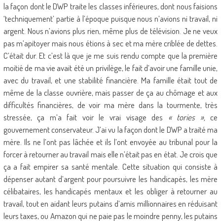
la façon dont le DWP traite les classes inférieures, dont nous faisions
‘techniquement’ partie à l’époque puisque nous n’avions ni travail, ni
argent. Nous n’avions plus rien, même plus de télévision. Je ne veux
pas m’apitoyer mais nous étions à sec et ma mère criblée de dettes.
C’était dur. Et c’est là que je me suis rendu compte que la première
moitié de ma vie avait été un privilège, le fait d’avoir une famille unie,
avec du travail, et une stabilité financière. Ma famille était tout de
même de la classe ouvrière, mais passer de ça au chômage et aux
difficultés financières, de voir ma mère dans la tourmente, très
stressée, ça m’a fait voir le vrai visage des
« tories »,
ce
gouvernement conservateur. J’ai vu la façon dont le DWP a traité ma
mère. Ils ne l’ont pas lâchée et ils l’ont envoyée au tribunal pour la
forcer à retourner au travail mais elle n’était pas en état. Je crois que
ça a fait empirer sa santé mentale. Cette situation qui consiste à
dépenser autant d’argent pour poursuivre les handicapés, les mère
célibataires, les handicapés mentaux et les obliger à retourner au
travail, tout en aidant leurs putains d’amis millionnaires en réduisant
leurs taxes, ou Amazon qui ne paie pas le moindre penny, les putains