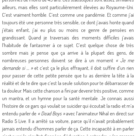
ailleurs, mais elles sont particulièrement élevées au Royaume-Uni.
C’est vraiment horrible. C’est comme une pandémie. Et comme j’ai
toujours été une personne très sensible, ce dont j’avais honte quand
j’étais enfant, j’ai eu plus ou moins ce genre de pensées en
grandissant. Quand je traversais des moments difficiles j’avais
l’habitude de fantasmer à ce sujet. C’est quelque chose de très
sombre mais je pense que ça arrive à la plupart des gens, de
nombreuses personnes doivent se dire à un moment
« Je me
demande si … »
et c’est ça le plus effrayant, il doit suffire d’un rien
pour passer de cette petite pensée que tu as derrière la tête à la
réalité et de te dire que c’est la seule solution pour te débarrasser de
ta douleur. Mais cette chanson a fini par devenir très positive, comme
un mantra, et un hymne pour la santé mentale. Je connais aussi
l’histoire de ce gars qui voulait se suicider qui écoutait la radio et m’a
entendu parler de
« Dead Boys »
avec l’animateur Nihal en direct sur
Radio 5 Live. Il a arrêté sa voiture, parce qu’il n’avait probablement
jamais entendu d’hommes parler de ça. Cette incapacité à en parler