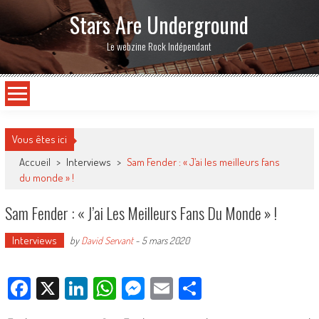
Stars Are Underground
Le webzine Rock Indépendant
Vous êtes ici
Accueil
>
Interviews
>
Sam Fender : « J’ai les meilleurs fans
du monde » !
Sam Fender : « J’ai Les Meilleurs Fans Du Monde » !
Interviews
by
David Servant
-
5 mars 2020
Facebook
X
LinkedIn
WhatsApp
Messenger
Email
Partager