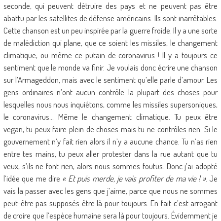
seconde, qui peuvent détruire des pays et ne peuvent pas être
abattu par les satellites de défense américains. Ils sont inarrêtables.
Cette chanson est un peu inspirée par la guerre froide. Il y a une sorte
de malédiction qui plane, que ce soient les missiles, le changement
climatique, ou même ce putain de coronavirus ! Il y a toujours ce
sentiment que le monde va finir. Je voulais donc écrire une chanson
sur l’Armageddon, mais avec le sentiment qu’elle parle d’amour. Les
gens ordinaires n’ont aucun contrôle la plupart des choses pour
lesquelles nous nous inquiétons, comme les missiles supersoniques,
le coronavirus… Même le changement climatique. Tu peux être
vegan, tu peux faire plein de choses mais tu ne contrôles rien. Si le
gouvernement n’y fait rien alors il n’y a aucune chance. Tu n’as rien
entre tes mains, tu peux aller protester dans la rue autant que tu
veux, s’ils ne font rien, alors nous sommes foutus. Donc j’ai adopté
l’idée que me dire
« Et puis merde, je vais profiter de ma vie ! »
. Je
vais la passer avec les gens que j’aime, parce que nous ne sommes
peut-être pas supposés être là pour toujours. En fait c’est arrogant
de croire que l’espèce humaine sera là pour toujours. Évidemment je