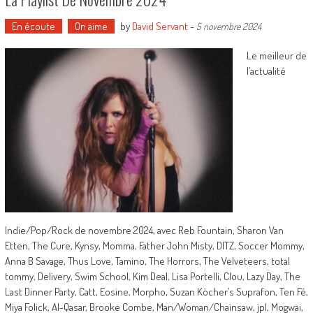
En écoute
On aime
by
David Servant
-
5 novembre 2024
Le meilleur de
l’actualité
Indie/Pop/Rock de novembre 2024, avec Reb Fountain, Sharon Van
Etten, The Cure, Kynsy, Momma, Father John Misty, DITZ, Soccer Mommy,
Anna B Savage, Thus Love, Tamino, The Horrors, The Velveteers, total
tommy, Delivery, Swim School, Kim Deal, Lisa Portelli, Clou, Lazy Day, The
Last Dinner Party, Catt, Eosine, Morpho, Suzan Köcher’s Suprafon, Ten Fé,
Miya Folick, Al-Qasar, Brooke Combe, Man/Woman/Chainsaw, jpl, Mogwai,