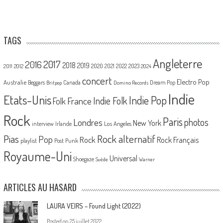
TAGS
Angleterre
2017
2016
2018
2019
2020
2021
2022
2023
2011
2012
2024
concert
Electro Pop
Australie
Canada
Beggars
Dream Pop
Britpop
Domino Records
Indie
Etats-Unis
Indie Pop
France
Indie Folk
Folk
Rock
Paris
Londres
photos
New York
Los Angeles
interview
Irlande
Pias
Rock alternatif
Pop
Rock
Rock Français
playlist
Post Punk
Royaume-Uni
Universal
Shoegaze
Suède
Warner
ARTICLES AU HASARD
LAURA VEIRS – Found Light (2022)
Posted on
25 juillet 2022