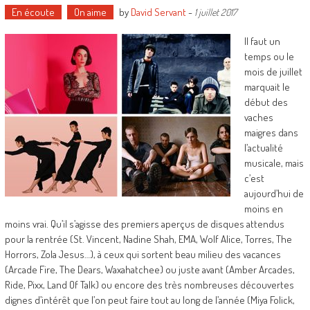
En écoute
On aime
by
David Servant
-
1 juillet 2017
Il faut un
temps ou le
mois de juillet
marquait le
début des
vaches
maigres dans
l’actualité
musicale, mais
c’est
aujourd’hui de
moins en
moins vrai. Qu’il s’agisse des premiers aperçus de disques attendus
pour la rentrée (St. Vincent, Nadine Shah, EMA, Wolf Alice, Torres, The
Horrors, Zola Jesus…), à ceux qui sortent beau milieu des vacances
(Arcade Fire, The Dears, Waxahatchee) ou juste avant (Amber Arcades,
Ride, Pixx, Land Of Talk) ou encore des très nombreuses découvertes
dignes d’intérêt que l’on peut faire tout au long de l’année (Miya Folick,