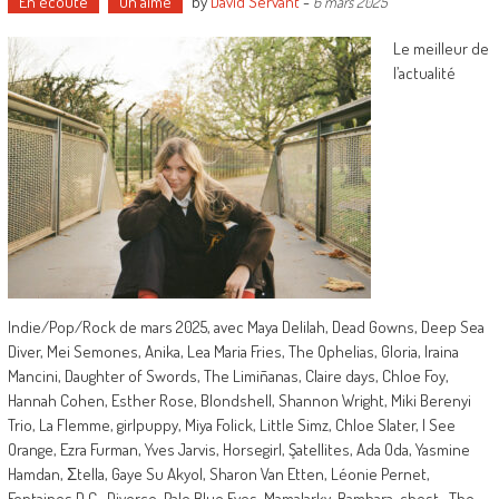
En écoute
On aime
by
David Servant
-
6 mars 2025
Le meilleur de
l’actualité
Indie/Pop/Rock de mars 2025, avec Maya Delilah, Dead Gowns, Deep Sea
Diver, Mei Semones, Anika, Lea Maria Fries, The Ophelias, Gloria, Iraina
Mancini, Daughter of Swords, The Limiñanas, Claire days, Chloe Foy,
Hannah Cohen, Esther Rose, Blondshell, Shannon Wright, Miki Berenyi
Trio, La Flemme, girlpuppy, Miya Folick, Little Simz, Chloe Slater, I See
Orange, Ezra Furman, Yves Jarvis, Horsegirl, Şatellites, Ada Oda, Yasmine
Hamdan, Σtella, Gaye Su Akyol, Sharon Van Etten, Léonie Pernet,
Fontaines D.C., Divorce, Pale Blue Eyes, Mamalarky, Bambara, chest., The