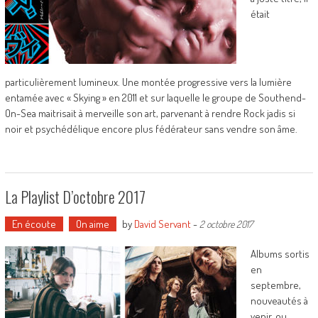
était
particulièrement lumineux. Une montée progressive vers la lumière
entamée avec « Skying » en 2011 et sur laquelle le groupe de Southend-
On-Sea maitrisait à merveille son art, parvenant à rendre Rock jadis si
noir et psychédélique encore plus fédérateur sans vendre son âme.
La Playlist D’octobre 2017
En écoute
On aime
by
David Servant
-
2 octobre 2017
Albums sortis
en
septembre,
nouveautés à
venir, ou