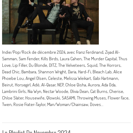
Indie/Pop/Rock de décembre 2024, avec Franz Ferdinand, Ziyad Al-
Samman, Sam Fender, Kills Birds, Laura Cahen, The Murder Capital, Thus
Love, Lip Filler, Du Blonde, DITZ, The Velveteers, Squid, The Horrors,
Dead Chic, Bambara, Shannon Wright, Daria, Hard-Fi, Bleach Lab, Alice
Phoebe Lou, Angel Olsen, Celeste, Melissa Weikart, Gabi Hartmann,
Beirut, Horsegirl, Adé, Al-Qasar, NEP, Chloe Qisha, Aurora, Ada Oda,
Lambrini Girls, Nia Wyn, Nectar Woode, Olivia Dean, Cat Burns, Cherise,
Chloe Slater, Housewife, Qlowski, SASAMI, Throwing Muses, Flower Face,
Twen, Rosie Frater-Taylor, Man/Woman/Chainsaw, Doves…
La Playlist De Novembre 2024