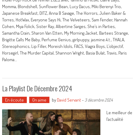
Momma, Blondshell, Sunflower Bean, Lucy Dacus, Miki Berenyi Trio,
Japanese Breakfast, DITZ, Anna B Savage, The Horrors, Julien Baker &
Torres, HotWax, Everyone Says Hi, The Velveteers, Sam Fender, Hannah
Cohen, Miya Folick, Sister Ray, Albertine Sarges, She’s in Parties,
Samantha Crain, Sharon Van Etten, My Morning Jacket, Bartees Strange,
Brigitte Calls Me Baby, Perfume Genius, girlpuppy, jasmine.4.t., THALA,
Stereophonics, Lip Filler, Moreish Idols, FACS, Viagra Boys, L’objectif,
Horsegirl, The Murder Capital, Shannon Wright, Basia Bulat, Travis, Paris
Paloma…
La Playlist De Décembre 2024
En écoute
On aime
by
David Servant
-
3 décembre 2024
Le meilleur de
l’actualité