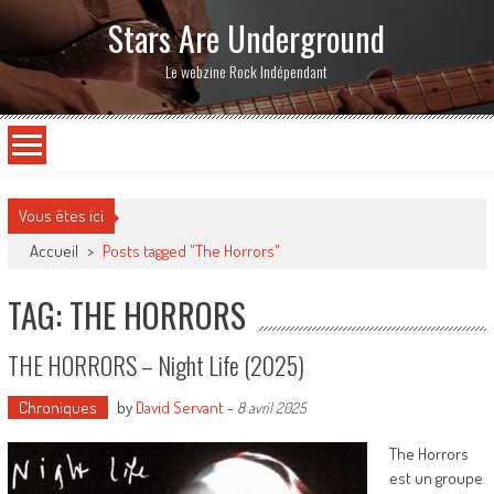
Stars Are Underground
Le webzine Rock Indépendant
Vous êtes ici
Accueil
>
Posts tagged "The Horrors"
TAG: THE HORRORS
THE HORRORS – Night Life (2025)
Chroniques
by
David Servant
-
8 avril 2025
The Horrors
est un groupe