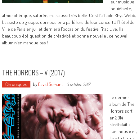
leur musique
inquiétante,
atmosphérique, saturée, mais aussi très belle. C’est l’affable Rhys Webb,
bassiste du groupe, qui nous en a parlé lors de leur concert à l’Hôtel de
Ville de Paris en juillet dernier à l’occasion du festival Fnac Live. Il a
beaucoup été question de créativité et bonne nouvelle : ce nouvel
album n’en manque pas !
THE HORRORS – V (2017)
Chroniques
by
David Servant
-
3 octobre 2017
Le dernier
album de The
Horrors sorti
en 2014
s’intitulait «
Luminous » et,
à juste titre, il