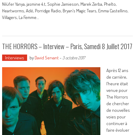
Nilüfer Yanya, jasmine 4.t, Sophie Jamieson, Marek Zerba, Phelto,
Heartworms, Adé, Porridge Radio, Bryan’s Magic Tears, Emma Castellino,
Villagers, La Femme…
THE HORRORS – Interview – Paris, Samedi 8 Juillet 2017
Interviews
by
David Servant
-
3 octobre 2017
Après 12 ans
de carrière,
l’heure était
venue pour
The Horrors
de chercher
de nouvelles
voies pour
continuer à
faire évoluer