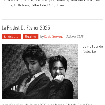
Horrors, Th Da Freak, Cathedrale, FACS, Doves…
La Playlist De Février 2025
En écoute
On aime
by
David Servant
-
3 février 2025
Le meilleur de
l’actualité
Indie/Pop/Rock de février 2025, avec Tamino & Mitski, Claire Days,