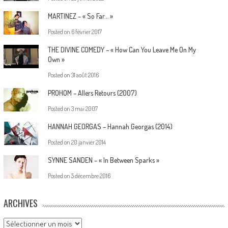
MARTINEZ – « So Far… »
Posted on
6 février 2017
THE DIVINE COMEDY – « How Can You Leave Me On My
Own »
Posted on
31 août 2016
PROHOM – Allers Retours (2007)
Posted on
3 mai 2007
HANNAH GEORGAS – Hannah Georgas (2014)
Posted on
20 janvier 2014
SYNNE SANDEN – « In Between Sparks »
Posted on
5 décembre 2016
ARCHIVES
Archives